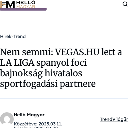
Ugrás a tartalomra
Hírek
Trend
Nem semmi: VEGAS.HU lett a
LA LIGA spanyol foci
bajnokság hivatalos
sportfogadási partnere
Helló Magyar
Trend
Világűr
Kategóriák:
Közzétéve:
2025.03.11.