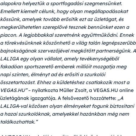
alapokra helyeztük a sportfogadási szegmensünket.
Emellett kiemelt célunk, hogy olyan megállapodásokat
kössünk, amelyek tovább erősítik ezt az üzletágat, és
megkerülhetetlen szereplővé tesznek bennünket ezen a
piacon. A legjobbakkal szeretnénk együttműködni. Ennek
a törekvésünknek köszönhető a világ talán legnépszerűbb
bajnokságának szervezőjével megkötött partnerségünk. A
LALIGA egy olyan vállalat, amely tevékenységéből
fakadóan sportszerető emberek millióit mozgatja meg
napi szinten, élményt ad és erősíti a szurkolói
összetartozást. Ehhez a küldetéshez csatlakozik most a
VEGAS.HU”
–
nyilatkozta
Müller Zsolt, a VEGAS.HU online
üzletágának igazgatója
. A felsővezető hozzátette:
„A
LALIGA-val közösen olyan élményeket fogunk biztosítani
a hazai szurkolóknak, amelyekkel hazánkban még nem
találkozhattak.”