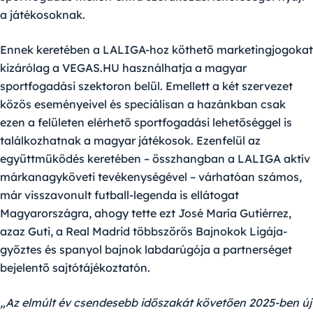
a játékosoknak.
Ennek keretében a LALIGA-hoz köthető marketingjogokat
kizárólag a VEGAS.HU használhatja a magyar
sportfogadási szektoron belül. Emellett a két szervezet
közös eseményeivel és speciálisan a hazánkban csak
ezen a felületen elérhető sportfogadási lehetőséggel is
találkozhatnak a magyar játékosok. Ezenfelül az
együttműködés keretében – összhangban a LALIGA aktív
márkanagyköveti tevékenységével – várhatóan számos,
már visszavonult futball-legenda is ellátogat
Magyarországra, ahogy tette ezt José María Gutiérrez,
azaz Guti, a Real Madrid többszörös Bajnokok Ligája-
győztes és spanyol bajnok labdarúgója a partnerséget
bejelentő sajtótájékoztatón.
„Az elmúlt év csendesebb időszakát követően 2025-ben új