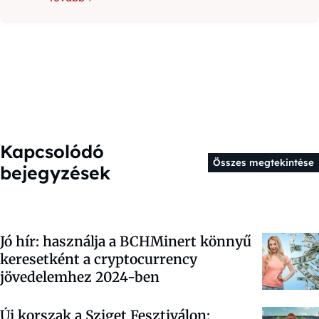
Kapcsolódó
Összes megtekintése
bejegyzések
Jó hír: használja a BCHMinert könnyű
keresetként a cryptocurrency
jövedelemhez 2024-ben
Új korszak a Sziget Fesztiválon: