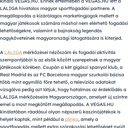
kínáló VEGAS.HU. Ennek értelmében a VEGAS.HU lett a
LALIGA hivatalos magyar sportfogadási partnere. A
megállapodás a kizárólagos marketingjogok mellett a
magyar játékosok számára máshol nem elérhető fogadási
lehetőségekre, valamint a bajnokság legendás
nagyköveteinek magyarországi látogatására is kiterjed.
A
LALIGA
mérkőzései nézőszám és fogadói aktivitás
szempontjából is az elsők között szerepelnek a magyar
játékosok körében. Csupán a két gigászi spanyol klub, a
Real Madrid és az FC Barcelona magyar szurkolói bázisa
több mint egymillió főre tehető, a televíziós adatokat
vizsgálva pedig azt látjuk, hogy hatalmas az érdeklődés a
LALIGA mérkőzéseire Magyarországon, amelyet új szintre
emel a most megkötött megállapodás. A VEGAS.HU
kínálatában ráadásul olyan népszerű kaszinójátékok is
helyet kaptak, mint például a
plinko
, amely a
sportfogadás mellett extra szórakozási lehetőséget nyújt