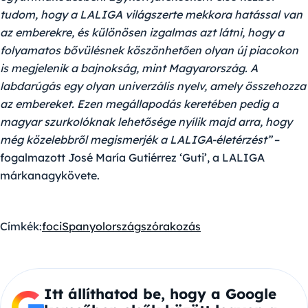
tudom, hogy a LALIGA világszerte mekkora hatással van
az emberekre, és különösen izgalmas azt látni, hogy a
folyamatos bővülésnek köszönhetően olyan új piacokon
is megjelenik a bajnokság, mint Magyarország. A
labdarúgás egy olyan univerzális nyelv, amely összehozza
az embereket. Ezen megállapodás keretében pedig a
magyar szurkolóknak lehetősége nyílik majd arra, hogy
még közelebbről megismerjék a LALIGA-életérzést”
–
fogalmazott José María Gutiérrez ‘Guti’, a LALIGA
márkanagykövete.
Címkék:
foci
Spanyolország
szórakozás
Itt állíthatod be, hogy a Google