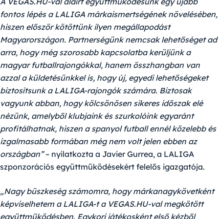
A VEGAS.HU-val aláírt együttműködésünk egy újabb
fontos lépés a LALIGA márkaismertségének növelésében,
hiszen először kötöttünk ilyen megállapodást
Magyarországon. Partnerségünk nemcsak lehetőséget ad
arra, hogy még szorosabb kapcsolatba kerüljünk a
magyar futballrajongókkal, hanem összhangban van
azzal a küldetésünkkel is, hogy új, egyedi lehetőségeket
biztosítsunk a LALIGA-rajongók számára. Biztosak
vagyunk abban, hogy kölcsönösen sikeres időszak elé
nézünk, amelyből klubjaink és szurkolóink egyaránt
profitálhatnak, hiszen a spanyol futball ennél közelebb és
izgalmasabb formában még nem volt jelen ebben az
országban”
– nyilatkozta a Javier Gurrea, a LALIGA
szponzorációs együttműködésekért felelős igazgatója.
„Nagy büszkeség számomra, hogy márkanagykövetként
képviselhetem a LALIGA-t a VEGAS.HU-val megkötött
együttműködésben. Egykori játékosként első kézből