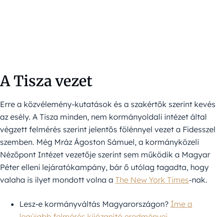
A Tisza vezet
Erre a közvélemény-kutatások és a szakértők szerint kevés
az esély. A Tisza minden, nem kormányoldali intézet által
végzett felmérés szerint jelentős fölénnyel vezet a Fidesszel
szemben. Még Mráz Ágoston Sámuel, a kormányközeli
Nézőpont Intézet vezetője szerint sem működik a Magyar
Péter elleni lejáratókampány, bár ő utólag tagadta, hogy
valaha is ilyet mondott volna a
The New York Times
-nak.
Lesz-e kormányváltás Magyarországon?
Íme a
legújabb felmérés kijózanító eredményei