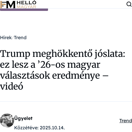
Ugrás a tartalomra
Hírek
Trend
Trump meghökkentő jóslata:
ez lesz a ’26-os magyar
választások eredménye –
videó
Ügyelet
Trend
Kateg
Közzétéve:
2025.10.14.