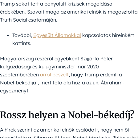
Trump sokat tett a bonyolult krízisek megoldása
érdekében. Szavait maga az amerikai elnök is megosztotta
Truth Social csatornáján.
További,
Egyesült Államokkal
kapcsolatos híreinkért
kattints.
Magyarország részéről egyébként Szijjártó Péter
külgazdasági és külügyminiszter már 2020
szeptemberében
arról beszélt
, hogy Trump érdemli a
Nobel-békedíjat, mert tető alá hozta az ún. Ábrahám-
egyezményt.
Rossz helyen a Nobel-békedíj?
A hírek szerint az amerikai elnök csalódott, hogy nem őt
részesítette a díjban az öt tagú Nobel-bizottság. Talán ezért