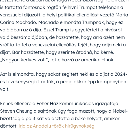
is tartotta fontosnak rögtön felhívni Trumpot telefonon a
venezuelai díjazott, a helyi politikai ellenállást vezető Maria
Corina Machado. Machado elmondta Trumpnak, hogy ez
valójában az ő díja. Ezzel Trump is egyetértett a hívásról
való beszámolójában, de hozzátette, hogy arra azért nem
szólította fel a venezuelai ellenállás fejét, hogy adja neki a
díjat. Bár hozzátette, hogy szerinte átadná, ha kérné.
„Nagyon kedves volt”, tette hozzá az amerikai elnök.
Azt is elmondta, hogy sokat segített neki és a díjat a 2024-
es tevékenységért adták, ő pedig akkor épp kampányban
volt.
Ennek ellenére a Fehér Ház kommunikációs igazgatója,
Steven Cheung a sajtónak úgy fogalmazott, hogy a Nobel-
bizottság a politikát választotta a béke helyett, amikor
döntött,
írja az Anadolu török hírügynökség
.