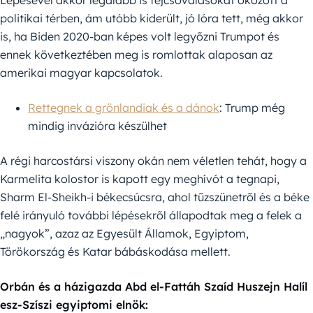
Lépésével akkor legalább is fejcsóválásokat okozott a
politikai térben, ám utóbb kiderült, jó lóra tett, még akkor
is, ha Biden 2020-ban képes volt legyőzni Trumpot és
ennek következtében meg is romlottak alaposan az
amerikai magyar kapcsolatok.
Rettegnek a grönlandiak és a dánok
: Trump még
mindig invázióra készülhet
A régi harcostársi viszony okán nem véletlen tehát, hogy a
Karmelita kolostor is kapott egy meghívót a tegnapi,
Sharm El-Sheikh-i békecsúcsra, ahol tűzszünetről és a béke
felé irányuló további lépésekről állapodtak meg a felek a
„nagyok”, azaz az Egyesült Államok, Egyiptom,
Törökország és Katar bábáskodása mellett.
Orbán és a házigazda Abd el-Fattáh Szaíd Huszejn Halíl
esz-Szíszi egyiptomi elnök: