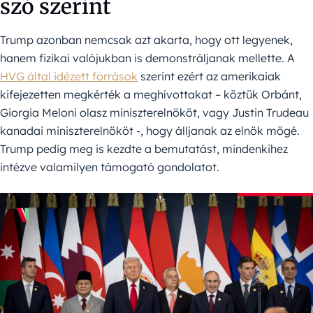
szó szerint
Trump azonban nemcsak azt akarta, hogy ott legyenek,
hanem fizikai valójukban is demonstráljanak mellette. A
HVG által idézett források
szerint ezért az amerikaiak
kifejezetten megkérték a meghívottakat – köztük Orbánt,
Giorgia Meloni olasz miniszterelnököt, vagy Justin Trudeau
kanadai miniszterelnököt -, hogy álljanak az elnök mögé.
Trump pedig meg is kezdte a bemutatást, mindenkihez
intézve valamilyen támogató gondolatot.