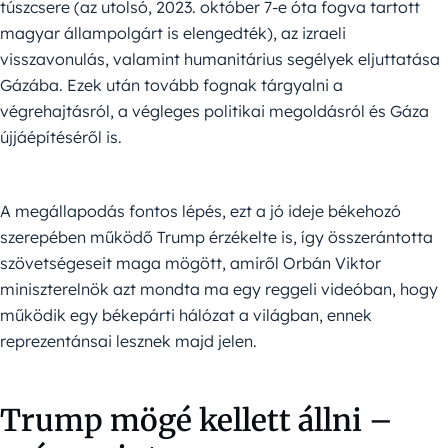
túszcsere (az utolsó, 2023. október 7-e óta fogva tartott
magyar állampolgárt is elengedték), az izraeli
visszavonulás, valamint humanitárius segélyek eljuttatása
Gázába. Ezek után tovább fognak tárgyalni a
végrehajtásról, a végleges politikai megoldásról és Gáza
újjáépítéséről is.
A megállapodás fontos lépés, ezt a jó ideje békehozó
szerepében működő Trump érzékelte is, így összerántotta
szövetségeseit maga mögött, amiről Orbán Viktor
miniszterelnök azt mondta ma egy reggeli videóban, hogy
működik egy békepárti hálózat a világban, ennek
reprezentánsai lesznek majd jelen.
Trump mögé kellett állni –