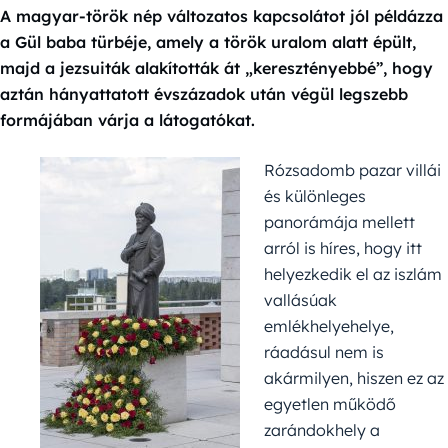
A magyar-török nép változatos kapcsolátot jól példázza
a Gül baba türbéje, amely a török uralom alatt épült,
majd a jezsuiták alakították át „keresztényebbé”, hogy
aztán hányattatott évszázadok után végül legszebb
formájában várja a látogatókat.
Rózsadomb pazar villái
és különleges
panorámája mellett
arról is híres, hogy itt
helyezkedik el az iszlám
vallásúak
emlékhelyehelye,
ráadásul nem is
akármilyen, hiszen ez az
egyetlen működő
zarándokhely a