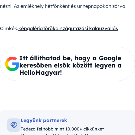
nézni. Az emlékhely hétfőnként és ünnepnapokon zárva.
Címkék:
képgaléria
Törökország
utazási kalauz
vallás
Itt állíthatod be, hogy a Google
keresőben elsők között legyen a
HelloMagyar!
Legyünk partnerek
Fedezd fel több mint 10,000+ cikkünket