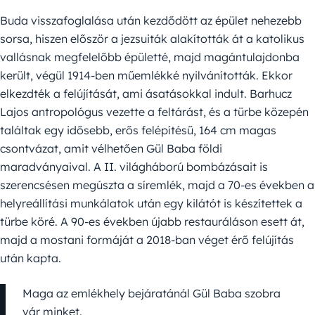
Buda visszafoglalása után kezdődött az épület nehezebb
sorsa, hiszen először a jezsuiták alakították át a katolikus
vallásnak megfelelőbb épületté, majd magántulajdonba
került, végül 1914-ben műemlékké nyilvánították. Ekkor
elkezdték a felújítását, ami ásatásokkal indult. Barhucz
Lajos antropológus vezette a feltárást, és a türbe közepén
találtak egy idősebb, erős felépítésű, 164 cm magas
csontvázat, amit vélhetően Gül Baba földi
maradványaival. A II. világháború bombázásait is
szerencsésen megúszta a síremlék, majd a 70-es években a
helyreállítási munkálatok után egy kilátót is készítettek a
türbe köré. A 90-es években újabb restauráláson esett át,
majd a mostani formáját a 2018-ban véget érő felújítás
után kapta.
Maga az emlékhely bejáratánál Gül Baba szobra
vár minket.