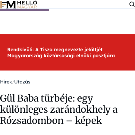
Ugrás a tartalomra
Rendkívüli: A Tisza megnevezte jelöltjét
Magyarország köztársasági elnöki posztjára
Hírek
Utazás
Gül Baba türbéje: egy
különleges zarándokhely a
Rózsadombon – képek