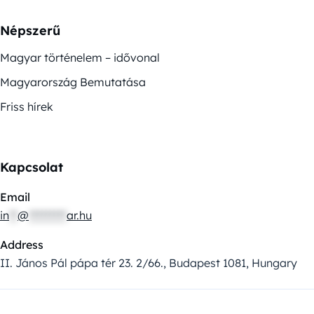
Népszerű
Magyar történelem – idővonal
Magyarország Bemutatása
Friss hírek
Kapcsolat
Email
in
**
@
*********
ar.hu
Address
II. János Pál pápa tér 23. 2/66., Budapest 1081, Hungary