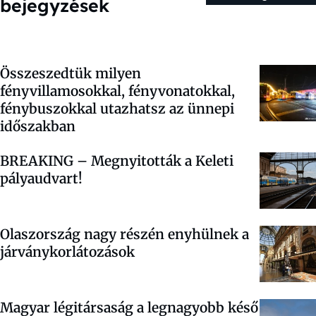
bejegyzések
Összeszedtük milyen
fényvillamosokkal, fényvonatokkal,
fénybuszokkal utazhatsz az ünnepi
időszakban
BREAKING – Megnyitották a Keleti
pályaudvart!
Olaszország nagy részén enyhülnek a
járványkorlátozások
Magyar légitársaság a legnagyobb késő