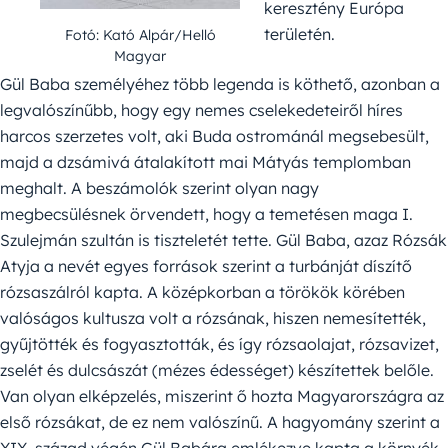
keresztény Európa
területén.
Fotó: Kató Alpár/Helló
Magyar
Gül Baba személyéhez több legenda is köthető, azonban a
legvalószínűbb, hogy egy nemes cselekedeteiről híres
harcos szerzetes volt, aki Buda ostrománál megsebesült,
majd a dzsámivá átalakított mai Mátyás templomban
meghalt. A beszámolók szerint olyan nagy
megbecsülésnek örvendett, hogy a temetésen maga I.
Szulejmán szultán is tiszteletét tette. Gül Baba, azaz Rózsák
Atyja a nevét egyes források szerint a turbánját díszítő
rózsaszálról kapta. A középkorban a törökök körében
valóságos kultusza volt a rózsának, hiszen nemesítették,
gyűjtötték és fogyasztották, és így rózsaolajat, rózsavizet,
zselét és dulcsászát (mézes édességet) készítettek belőle.
Van olyan elképzelés, miszerint ő hozta Magyarországra az
első rózsákat, de ez nem valószínű. A hagyomány szerint a