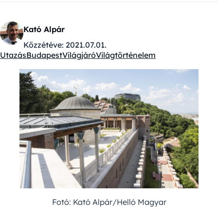
Kató Alpár
Közzétéve:
2021.07.01.
Utazás
Budapest
Világjáró
Világtörténelem
Kategóriák:
Fotó: Kató Alpár/Helló Magyar