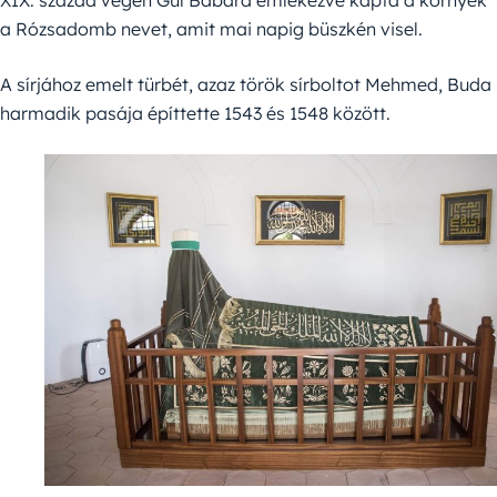
XIX. század végén Gül Babára emlékezve kapta a környék
a Rózsadomb nevet, amit mai napig büszkén visel.
A sírjához emelt türbét, azaz török sírboltot Mehmed, Buda
harmadik pasája építtette 1543 és 1548 között.