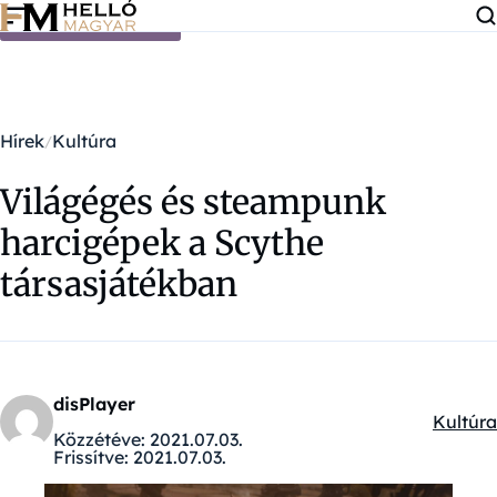
Ugrás a tartalomra
Hírek
Kultúra
Világégés és steampunk
harcigépek a Scythe
társasjátékban
disPlayer
Kultúra
Kategór
Közzétéve:
2021.07.03.
Frissítve:
2021.07.03.