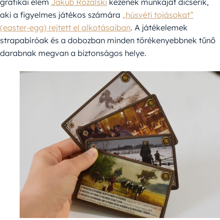
grafikai elem
Jakub Rozalski
kezének munkáját dicsérik,
aki a figyelmes játékos számára
„húsvéti tojásokat”
(easter-egg) rejtett el alkotásaiban
. A játékelemek
strapabíróak és a dobozban minden törékenyebbnek tűnő
darabnak megvan a biztonságos helye.