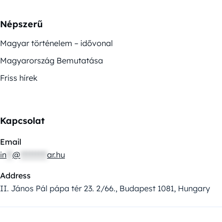
Népszerű
Magyar történelem – idővonal
Magyarország Bemutatása
Friss hírek
Kapcsolat
Email
in
**
@
*********
ar.hu
Address
II. János Pál pápa tér 23. 2/66., Budapest 1081, Hungary