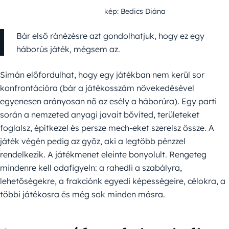
kép: Bedics Diána
Bár első ránézésre azt gondolhatjuk, hogy ez egy
háborús játék, mégsem az.
Simán előfordulhat, hogy egy játékban nem kerül sor
konfrontációra (bár a játékosszám növekedésével
egyenesen arányosan nő az esély a háborúra). Egy parti
során a nemzeted anyagi javait bővíted, területeket
foglalsz, építkezel és persze mech-eket szerelsz össze. A
játék végén pedig az győz, aki a legtöbb pénzzel
rendelkezik. A játékmenet eleinte bonyolult. Rengeteg
mindenre kell odafigyeln: a rahedli a szabályra,
lehetőségekre, a frakciónk egyedi képességeire, célokra, a
többi játékosra és még sok minden másra.