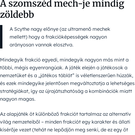
A szomszéd mech-je mindig
zöldebb
A Scythe nagy előnye (az ultramenő mechek
mellett) hogy a frakcióképességek nagyon
arányosan vannak elosztva.
Mindegyik frakció egyedi, mindegyik nagyon más mint a
többi, mégis egyenrangúak. A játék elején a játékosok a
nemzetüket és a „játékos táblát” is véletlenszerűen húzzák,
és ezek mindegyike jelentősen megváltoztatja a lehetséges
stratégiákat, így az újrajátszhatóság a kombinációk miatt
nagyon magas.
Az alapjáték öt különböző frakciót tartalmaz az alternatív
világ nemzeteiből – minden frakciót egy karakter és állati
kísérője vezet (tehát ne lepődjön meg senki, de ez egy öt