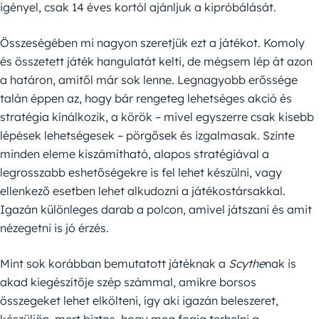
igényel, csak 14 éves kortól ajánljuk a kipróbálását.
Összeségében mi nagyon szeretjük ezt a játékot. Komoly
és összetett játék hangulatát kelti, de mégsem lép át azon
a határon, amitől már sok lenne. Legnagyobb erőssége
talán éppen az, hogy bár rengeteg lehetséges akció és
stratégia kínálkozik, a körök – mivel egyszerre csak kisebb
lépések lehetségesek – pörgősek és izgalmasak. Szinte
minden eleme kiszámítható, alapos stratégiával a
legrosszabb eshetőségekre is fel lehet készülni, vagy
ellenkező esetben lehet alkudozni a játékostársakkal.
Igazán különleges darab a polcon, amivel játszani és amit
nézegetni is jó érzés.
Mint sok korábban bemutatott játéknak a
Scythe
nak is
akad kiegészítője szép számmal, amikre borsos
összegeket lehet elkölteni, így aki igazán beleszeret,
készüljön, mert biztos, hogy meg fogja terhelni a