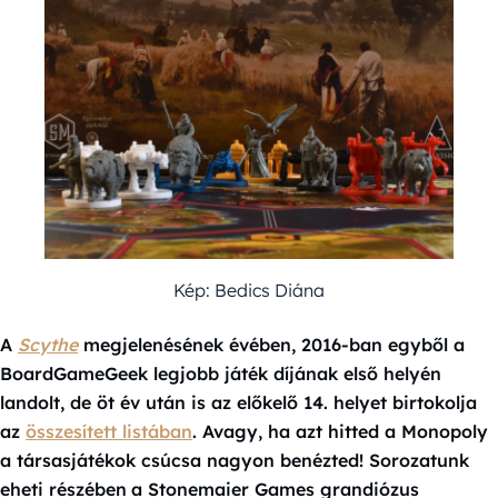
Kép: Bedics Diána
A
Scythe
megjelenésének évében, 2016-ban egyből a
BoardGameGeek legjobb játék díjának első helyén
landolt, de öt év után is az előkelő 14. helyet birtokolja
az
összesített listában
. Avagy, ha azt hitted a Monopoly
a társasjátékok csúcsa nagyon benézted! Sorozatunk
eheti részében
a Stonemaier Games grandiózus