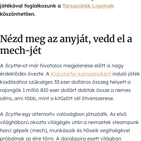
játékával foglalkozunk a
Társasjáték Ligetnek
köszönhetően.
Nézd meg az anyját, vedd el a
mech-jét
A
Scythe-
ot már hivatalos megjelenése előtt is nagy
érdeklődés övezte. A
Kickstarter kampányként
induló játék
kiadásához szükséges 33 ezer dolláros összeg helyett a
rajongók 1 millió 810 ezer dollárt dobtak össze a nemes
célra, ami több, mint a kitűzött cél ötvenszerese.
A
Scythe
egy alternatív valóságban játszódik. Az első
világháború okozta világégés után a nemzetek steampunk
harci gépeik (mech), munkásaik és hőseik segítségével
próbálnak az élre törni. A darabjaira esett világban