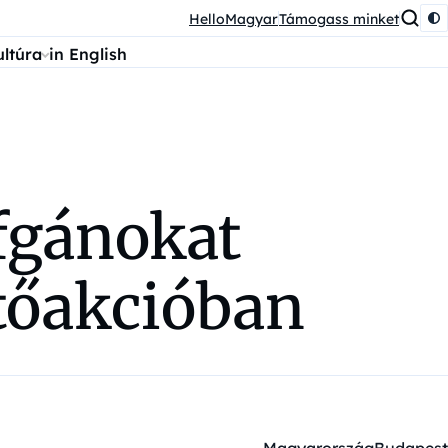
HelloMagyar
Támogass minket
ultúra
in English
fgánokat
tőakcióban