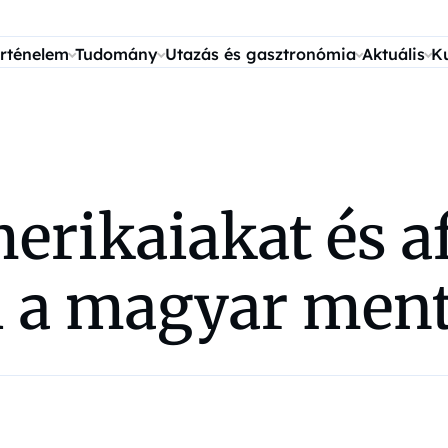
rténelem
Tudomány
Utazás és gasztronómia
Aktuális
K
erikaiakat és a
i a magyar men