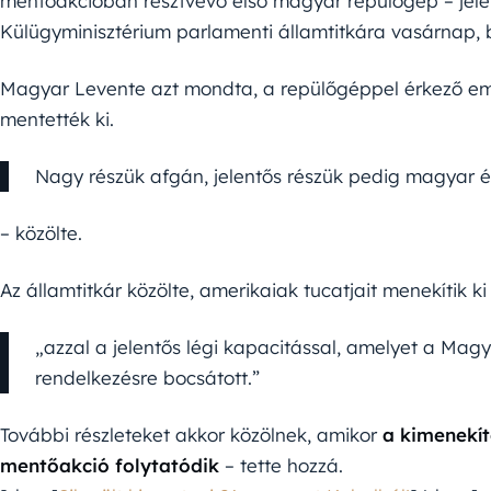
mentőakcióban résztvevő első magyar repülőgép – jele
Külügyminisztérium parlamenti államtitkára vasárnap, 
Magyar Levente azt mondta, a repülőgéppel érkező e
mentették ki.
Nagy részük afgán, jelentős részük pedig magyar é
– közölte.
Az államtitkár közölte, amerikaiak tucatjait menekítik k
„azzal a jelentős légi kapacitással, amelyet a M
rendelkezésre bocsátott.”
További részleteket akkor közölnek, amikor
a kimenekít
mentőakció folytatódik
– tette hozzá.