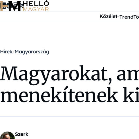
Ugrás a tartalomra
Közélet
Trend
Tö
Hírek
Magyarország
Magyarokat, am
menekítenek k
Szerk