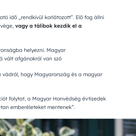
ó idő „rendkívül korlátozott”. Elő fog állni
 vége,
vagy a tálibok kezdik el a
tonságba helyezni. Magyar
 vált afgánokról van szó
 a vádról, hogy Magyarország és a magyar
ót folytat, a Magyar Honvédség évtizedek
rétan emberéleteket mentenek”.