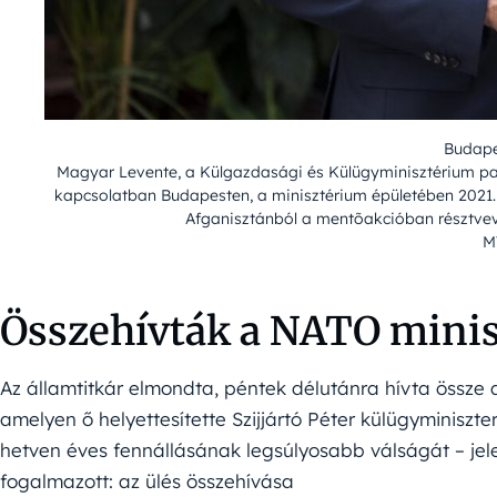
Budape
Magyar Levente, a Külgazdasági és Külügyminisztérium parl
kapcsolatban Budapesten, a minisztérium épületében 2021. 
Afganisztánból a mentõakcióban résztvev
M
Összehívták a NATO minisz
Az államtitkár elmondta, péntek délutánra hívta össze a
amelyen ő helyettesítette Szijjártó Péter külügyminiszt
hetven éves fennállásának legsúlyosabb válságát – jel
fogalmazott: az ülés összehívása