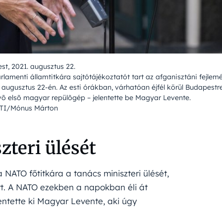
st, 2021. augusztus 22.
amenti államtitkára sajtótájékoztatót tart az afganisztáni fejlem
augusztus 22-én. Az esti órákban, várhatóan éjfél körül Budapestre
õ elsõ magyar repülõgép – jelentette be Magyar Levente.
TI/Mónus Márton
teri ülését
 NATO főtitkára a tanács miniszteri ülését,
ert. A NATO ezekben a napokban éli át
entette ki Magyar Levente, aki úgy