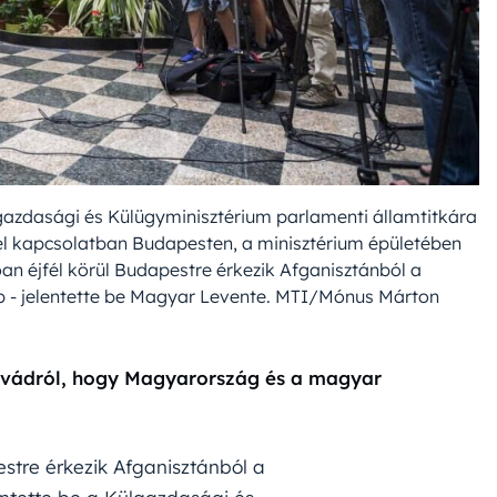
gazdasági és Külügyminisztérium parlamenti államtitkára
kel kapcsolatban Budapesten, a minisztérium épületében
óan éjfél körül Budapestre érkezik Afganisztánból a
 - jelentette be Magyar Levente. MTI/Mónus Márton
a vádról, hogy Magyarország és a magyar
stre érkezik Afganisztánból a