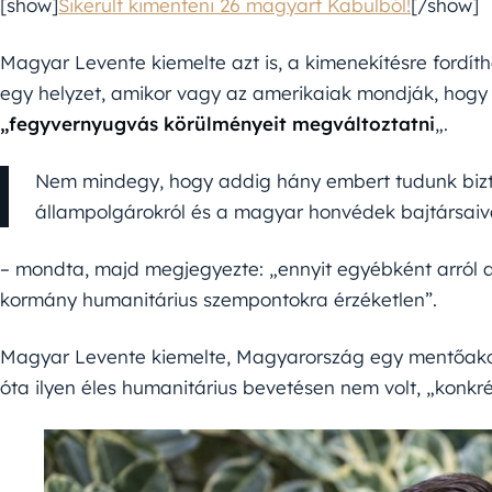
[show]
Sikerült kimenteni 26 magyart Kabulból!
[/show]
Magyar Levente kiemelte azt is, a kimenekítésre fordíthat
egy helyzet, amikor vagy az amerikaiak mondják, hogy
„fegyvernyugvás körülményeit megváltoztatni
„.
Nem mindegy, hogy addig hány embert tudunk biz
állampolgárokról és a magyar honvédek bajtársaivá
– mondta, majd megjegyezte: „ennyit egyébként arról
kormány humanitárius szempontokra érzéketlen”.
Magyar Levente kiemelte, Magyarország egy mentőakci
óta ilyen éles humanitárius bevetésen nem volt, „konk