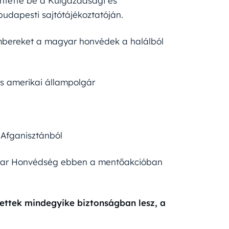
ntette be a Külgazdasági és
budapesti sajtótájékoztatóján.
mbereket a magyar honvédek a halálból
s amerikai állampolgár
i Afganisztánból
agyar Honvédség ebben a mentőakcióban
ettek mindegyike biztonságban lesz, a