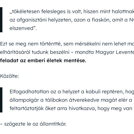
„tökéletesen felesleges is volt, hiszen mint halottn
az afganisztáni helyzeten, azon a fiaskón, amit 
elszenved”.
Ezt se meg nem történtté, sem mérsékelni nem lehet m
elhárításáról tudunk beszélni – mondta Magyar Levent
feladat az emberi életek mentése.
Közölte:
Elfogadhatatlan az a helyzet a kabuli reptéren, ho
állampolgár a tálibokon átverekedve magát elér a r
feltartóztatják őket arra hivatkozva, hogy meg van 
– szögezte le az államtitkár.