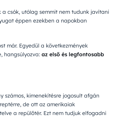
ak a csók, utólag semmit nem tudunk javítani
a Nyugat éppen ezekben a napokban
ost már. Egyedül a következmények
e, hangsúlyozva:
az első és legfontosabb
gy számos, kimenekítésre jogosult afgán
eptérre, de ott az amerikaiak
telve a repülőtér. Ezt nem tudjuk elfogadni