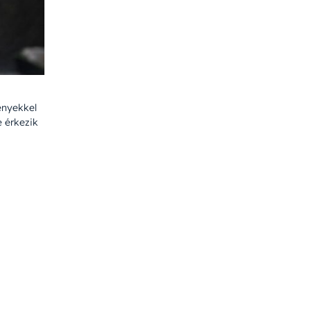
ényekkel
 érkezik