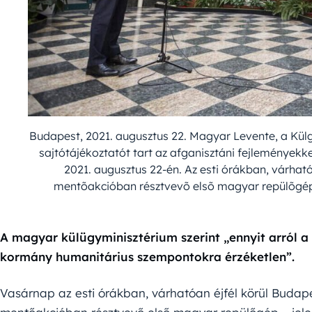
Budapest, 2021. augusztus 22. Magyar Levente, a Kül
sajtótájékoztatót tart az afganisztáni fejlemények
2021. augusztus 22-én. Az esti órákban, várhat
mentõakcióban résztvevõ elsõ magyar repülõgép
A magyar külügyminisztérium szerint „ennyit arról 
kormány humanitárius szempontokra érzéketlen”.
Vasárnap az esti órákban, várhatóan éjfél körül Budape