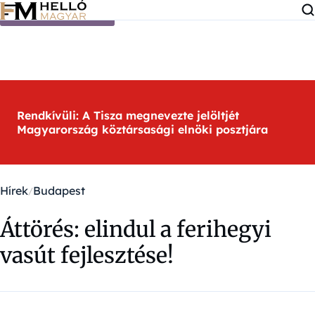
Ugrás a tartalomra
Rendkívüli: A Tisza megnevezte jelöltjét
Magyarország köztársasági elnöki posztjára
Hírek
Budapest
Áttörés: elindul a ferihegyi
vasút fejlesztése!