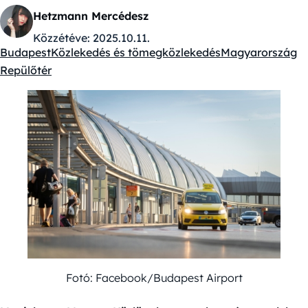
Hetzmann Mercédesz
Közzétéve:
2025.10.11.
Budapest
Közlekedés és tömegközlekedés
Magyarország
Kategóriák:
Repülőtér
Fotó: Facebook/Budapest Airport