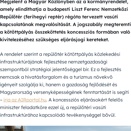
Megjelent a Magyar Közlönyben az a kormányrendelet,
amely elindíthatja a budapesti Liszt Ferenc Nemzetközi
Repülőtér (ferihegyi reptér) régóta tervezett vasúti
kapcsolatának megvalósítását. A jogszabály megteremti
a kötöttpályás összeköttetés koncessziós formában való
kivitelezéséhez szükséges eljárásjogi kereteket.
A rendelet szerint a repülőtér kötöttpályás közlekedési
infrastruktúrájának fejlesztése nemzetgazdasági
szempontból stratégiai jelentőséggel bír. Ez a fejlesztés
nemcsak a hivatásforgalom és a turizmus növekvő
igényeit szolgálja ki, hanem a gazdaság fejlődését és
Magyarország versenyképességének fenntartását is segíti
–
írja az AIRportal.hu
. A koncessziós eljárásokért felelős
miniszter feladatköre ezzel új, a repülőtéri vasúti
infrastruktúrához kapcsolódó tevékenységgel bővül.