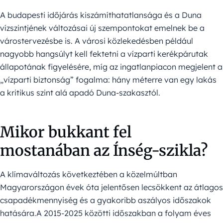
A budapesti időjárás kiszámíthatatlansága és a Duna
vízszintjének változásai új szempontokat emelnek be a
várostervezésbe is. A városi közlekedésben például
nagyobb hangsúlyt kell fektetni a vízparti kerékpárutak
állapotának figyelésére, míg az ingatlanpiacon megjelent a
„vízparti biztonság” fogalma: hány méterre van egy lakás
a kritikus szint alá apadó Duna-szakasztól.
Mikor bukkant fel
mostanában az Ínség-szikla?
A klímaváltozás következtében a közelmúltban
Magyarországon évek óta jelentősen lecsökkent az átlagos
csapadékmennyiség és a gyakoribb aszályos időszakok
hatására.A 2015-2025 közötti időszakban a folyam éves