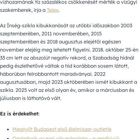
vízhozamának tíz százalékos csökkenését mérték a vízügyi
szakemberek, írja a
Telex
.
Az Ínség-szikla kibukkanását az utóbbi időszakban 2003
szeptemberében, 2011 novemberében, 2015
szeptemberében és 2018 augusztus elejétől egészen
november elejéig meg lehetett figyelni. 2018. október 25-én
33 cm lett az abszolút negatív rekord, a Szabadság hídnál
pedig észlelhetővé váltak a híd korábban sosem látott,
háborúban felrobbantott maradványai. 2022
augusztusában, majd 2023 októberében ismét kibukkant a
szikla. 2025 volt az első olyan év, amikor a márciusban és
júliusban is láthatóvá vált.
Ez is érdekelhet:
Megnyílt Budapest első élelmiszer-outletje
Omladozik az egri vár másolata – a rendkívüli