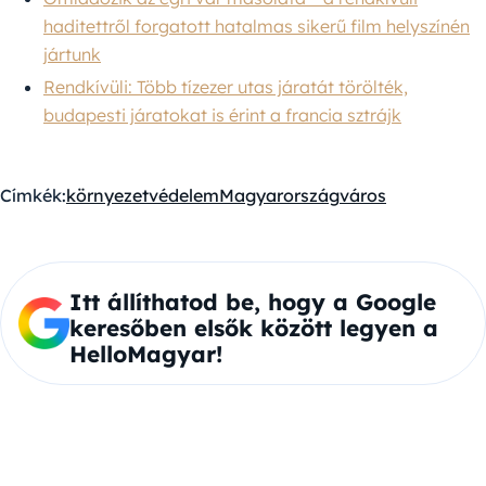
haditettről forgatott hatalmas sikerű film helyszínén
jártunk
Rendkívüli: Több tízezer utas járatát törölték,
budapesti járatokat is érint a francia sztrájk
Címkék:
környezetvédelem
Magyarország
város
Itt állíthatod be, hogy a Google
keresőben elsők között legyen a
HelloMagyar!