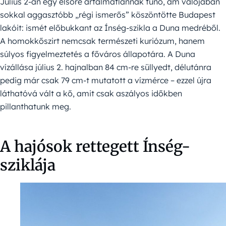
Július 2-án egy elsőre ártalmatlannak tűnő, ám valójában
sokkal aggasztóbb „régi ismerős” köszöntötte Budapest
lakóit: ismét előbukkant az Ínség-szikla a Duna medréből.
A homokkőszirt nemcsak természeti kuriózum, hanem
súlyos figyelmeztetés a főváros állapotára. A Duna
vízállása július 2. hajnalban 84 cm-re süllyedt, délutánra
pedig már csak 79 cm-t mutatott a vízmérce – ezzel újra
láthatóvá vált a kő, amit csak aszályos időkben
pillanthatunk meg.
A hajósok rettegett Ínség-
sziklája