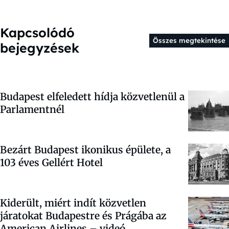
Kapcsolódó
Összes megtekintése
bejegyzések
Budapest elfeledett hídja közvetlenül a
Parlamentnél
Bezárt Budapest ikonikus épülete, a
103 éves Gellért Hotel
Kiderült, miért indít közvetlen
járatokat Budapestre és Prágába az
American Airlines – videó