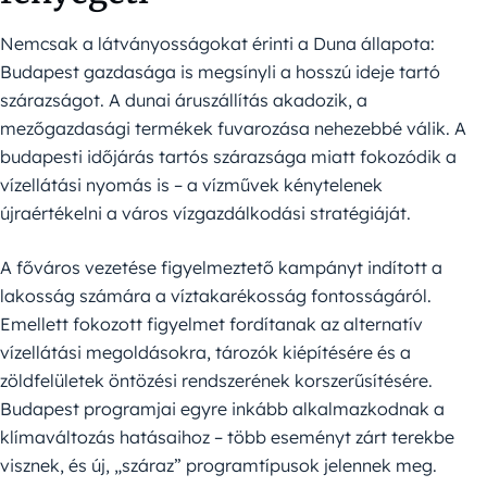
Nemcsak a látványosságokat érinti a Duna állapota:
Budapest gazdasága is megsínyli a hosszú ideje tartó
szárazságot. A dunai áruszállítás akadozik, a
mezőgazdasági termékek fuvarozása nehezebbé válik. A
budapesti időjárás tartós szárazsága miatt fokozódik a
vízellátási nyomás is – a vízművek kénytelenek
újraértékelni a város vízgazdálkodási stratégiáját.
A főváros vezetése figyelmeztető kampányt indított a
lakosság számára a víztakarékosság fontosságáról.
Emellett fokozott figyelmet fordítanak az alternatív
vízellátási megoldásokra, tározók kiépítésére és a
zöldfelületek öntözési rendszerének korszerűsítésére.
Budapest programjai egyre inkább alkalmazkodnak a
klímaváltozás hatásaihoz – több eseményt zárt terekbe
visznek, és új, „száraz” programtípusok jelennek meg.