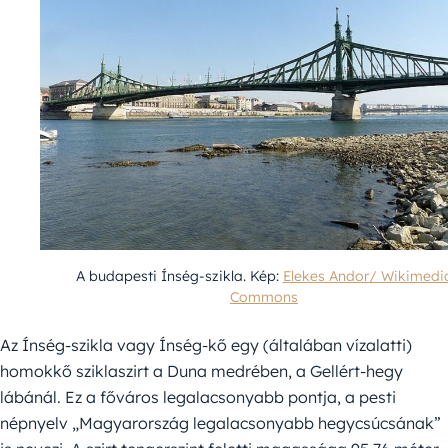
A budapesti Ínség-szikla. Kép:
Elekes Andor/ Wikimedi
Commons
Az Ínség-szikla vagy Ínség-kő egy (általában vízalatti)
homokkő sziklaszirt a Duna medrében, a Gellért-hegy
lábánál. Ez a főváros legalacsonyabb pontja, a pesti
népnyelv „Magyarország legalacsonyabb hegycsúcsának”