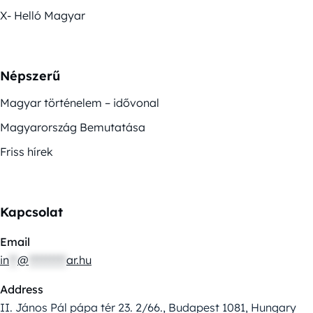
X- Helló Magyar
Népszerű
Magyar történelem – idővonal
Magyarország Bemutatása
Friss hírek
Kapcsolat
Email
in
**
@
*********
ar.hu
Address
II. János Pál pápa tér 23. 2/66., Budapest 1081, Hungary