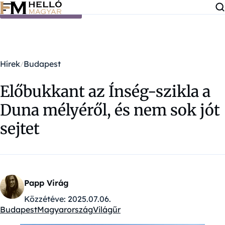
Ugrás a tartalomra
Hírek
Budapest
Előbukkant az Ínség-szikla a
Duna mélyéről, és nem sok jót
sejtet
Papp Virág
Közzétéve:
2025.07.06.
Budapest
Magyarország
Világűr
Kategóriák: