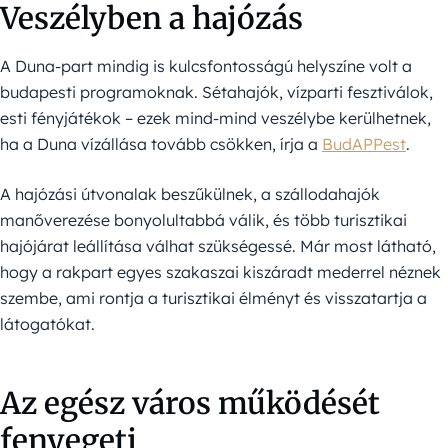
Veszélyben a hajózás
A Duna-part mindig is kulcsfontosságú helyszíne volt a
budapesti programoknak. Sétahajók, vízparti fesztiválok,
esti fényjátékok – ezek mind-mind veszélybe kerülhetnek,
ha a Duna vízállása tovább csökken, írja a
BudAPPest
.
A hajózási útvonalak beszűkülnek, a szállodahajók
manőverezése bonyolultabbá válik, és több turisztikai
hajójárat leállítása válhat szükségessé. Már most látható,
hogy a rakpart egyes szakaszai kiszáradt mederrel néznek
szembe, ami rontja a turisztikai élményt és visszatartja a
látogatókat.
Az egész város működését
fenyegeti