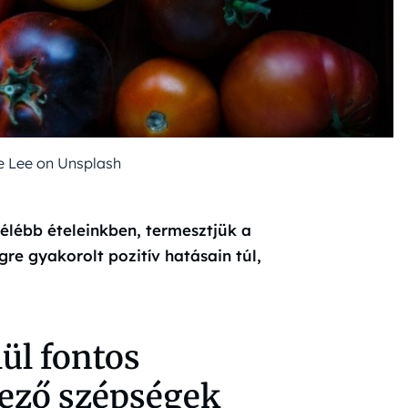
e Lee on Unsplash
félébb ételeinkben, termesztjük a
re gyakorolt pozitív hatásain túl,
ül fontos
ező szépségek