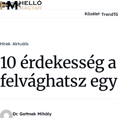
Ugrás a tartalomra
Közélet
Trend
Tö
Hírek
Aktuális
10 érdekesség a
felvághatsz egy
Dr. Gottnek Mihály