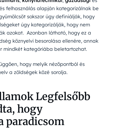
kulináris
,
konyhatechnikai
,
gazdasági
és
és felhasználás alapján kategorizálnak be
yümölcsöt sokszor úgy definiálják, hogy
ldségeket úgy kategorizálják, hogy nem
lják azokat. Azonban látható, hogy ez a
dség köznyelvi besorolása ellenére, annak
ár mindkét kategóriába beletartozhat.
függően, hogy melyik nézőpontból és
elv a zöldségek közé sorolja.
Államok Legfelsőbb
ta, hogy
a paradicsom