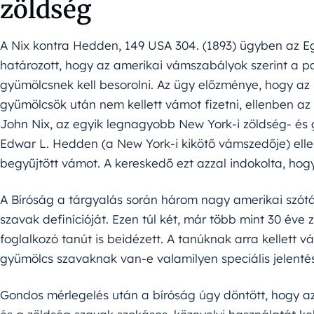
zöldség
A Nix kontra Hedden, 149 USA 304. (1893) ügyben az E
határozott, hogy az amerikai vámszabályok szerint a 
gyümölcsnek kell besorolni. Az ügy előzménye, hogy az 
gyümölcsök után nem kellett vámot fizetni, ellenben az
John Nix, az egyik legnagyobb New York-i zöldség- és 
Edwar L. Hedden (a New York-i kikötő vámszedője) ellen
begyűjtött vámot. A kereskedő ezt azzal indokolta, ho
A Bíróság a tárgyalás során három nagy amerikai szótá
szavak definícióját. Ezen túl két, már több mint 30 é
foglalkozó tanút is beidézett. A tanúknak arra kellett 
gyümölcs szavaknak van-e valamilyen speciális jelent
Gondos mérlegelés után a bíróság úgy döntött, hogy az