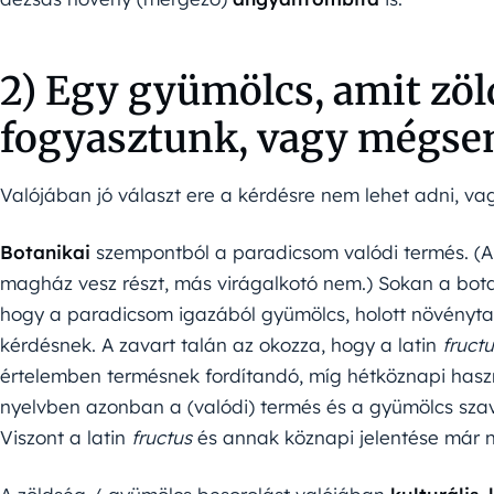
2) Egy gyümölcs, amit zö
fogyasztunk, vagy mégs
Valójában jó választ ere a kérdésre nem lehet adni, v
Botanikai
szempontból a paradicsom valódi termés. (A 
magház vesz részt, más virágalkotó nem.) Sokan a botan
hogy a paradicsom igazából gyümölcs, holott növénytan
kérdésnek. A zavart talán az okozza, hogy a latin
fruct
értelemben termésnek fordítandó, míg hétköznapi hasz
nyelvben azonban a (valódi) termés és a gyümölcs szavak
Viszont a latin
fructus
és annak köznapi jelentése már n