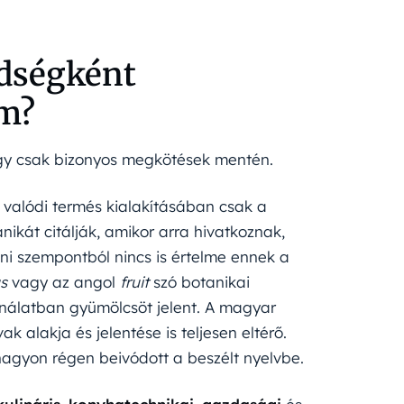
ldségként
em?
agy csak bizonyos megkötések mentén.
valódi termés kialakításában csak a
ikát citálják, amikor arra hivatkoznak,
i szempontból nincs is értelme ennek a
us
vagy az angol
fruit
szó botanikai
nálatban gyümölcsöt jelent. A magyar
 alakja és jelentése is teljesen eltérő.
agyon régen beivódott a beszélt nyelvbe.