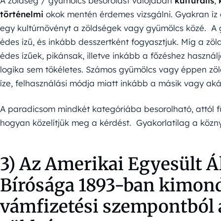
A zöldség / gyümölcs besorolást valójában
kulturális
,
történelmi
okok mentén érdemes vizsgálni. Gyakran íz 
egy kultúrnövényt a zöldségek vagy gyümölcs közé. A g
édes ízű, és inkább desszertként fogyasztjuk. Míg a zö
édes ízűek, pikánsak, illetve inkább a főzéshez haszná
logika sem tökéletes. Számos gyümölcs vagy éppen zöl
íze, felhasználási módja miatt inkább a másik vagy ak
A paradicsom mindkét kategóriába besorolható, attól 
hogyan közelítjük meg a kérdést. Gyakorlatilag a közny
3) Az Amerikai Egyesült 
Bírósága 1893-ban kimond
vámfizetési szempontból 