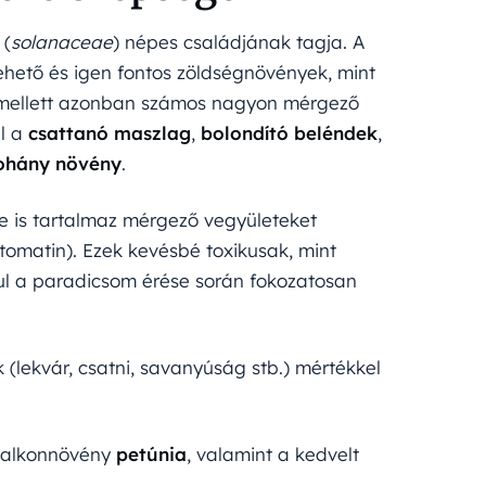
 (
solanaceae
) népes családjának tagja. A
ehető és igen fontos zöldségnövények, mint
 mellett azonban számos nagyon mérgező
ul a
csattanó maszlag
,
bolondító beléndek
,
ohány növény
.
ése is tartalmaz mérgező vegyületeket
otomatin). Ezek kevésbé toxikusak, mint
ul a paradicsom érése során fokozatosan
 (lekvár, csatni, savanyúság stb.) mértékkel
 balkonnövény
petúnia
, valamint a kedvelt