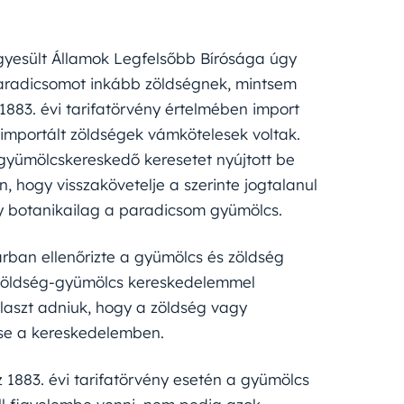
gyesült Államok Legfelsőbb Bírósága úgy
paradicsomot inkább zöldségnek, mintsem
1883. évi tarifatörvény értelmében import
 importált zöldségek vámkötelesek voltak.
gyümölcskereskedő keresetet nyújtott be
, hogy visszakövetelje a szerinte jogtalanul
gy botanikailag a paradicsom gyümölcs.
rban ellenőrizte a gyümölcs és zöldség
ve zöldség-gyümölcs kereskedelemmel
választ adniuk, hogy a zöldség vagy
ése a kereskedelemben.
 1883. évi tarifatörvény esetén a gyümölcs