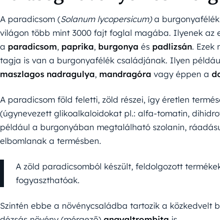
A paradicsom (
Solanum lycopersicum)
a burgonyafélék
világon több mint 3000 fajt foglal magába. Ilyenek az 
a
paradicsom
,
paprika
,
burgonya
és
padlizsán
. Ezek
tagja is van a burgonyafélék családjának. Ilyen példá
maszlagos
nadragulya
,
mandragóra
vagy éppen a
d
A paradicsom föld feletti, zöld részei, így éretlen term
(úgynevezett glikoalkaloidokat pl.: alfa-tomatin, dihidr
például a burgonyában megtalálható szolanin, ráadás
elbomlanak a termésben.
A zöld paradicsomból készült, feldolgozott termékek
fogyaszthatóak.
Szintén ebbe a növénycsaládba tartozik a közkedvelt
dézsás növény (mérgező)
angyaltrombita
is.