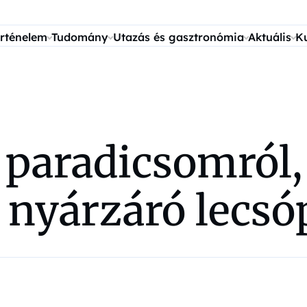
rténelem
Tudomány
Utazás és gasztronómia
Aktuális
K
 paradicsomról,
 nyárzáró lecsó