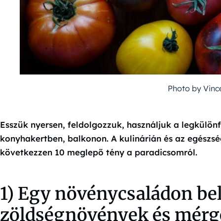
Photo by Vinc
Esszük nyersen, feldolgozzuk, használjuk a legkülön
konyhakertben, balkonon. A kulinárián és az egészség
következzen 10 meglepő tény a paradicsomról.
1) Egy növénycsaládon bel
zöldségnövények és mérg