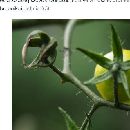
és a zöldség szavak szokásos, köznyelvi használatát ke
botanikai definícióját.