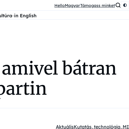
HelloMagyar
Támogass minket
ultúra
in English
 amivel bátran
partin
Aktuális
Kutatás, technológia, MI