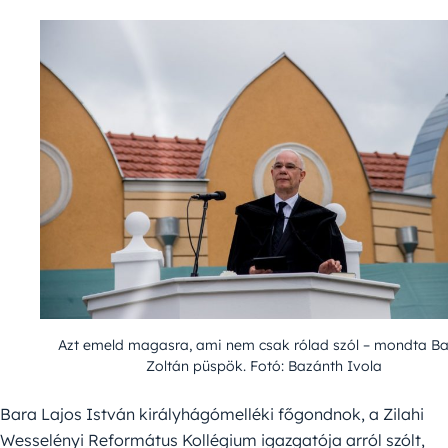
Azt emeld magasra, ami nem csak rólad szól – mondta B
Zoltán püspök. Fotó: Bazánth Ivola
Bara Lajos István királyhágómelléki főgondnok, a Zilahi
Wesselényi Református Kollégium igazgatója arról szólt,