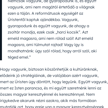
Nemcsak vagyunk, de gyarapodunk is, és együtt
vagyunk, ami nem magától értetődő a világnak
ezen a táján. A reformátusok egységét az
Úristentől kaptuk ajándékba. Vagyunk,
gyarapodunk és együtt vagyunk, de ahogy a
zsoltár mondja, ezek csak „harci kocsik”. Azt
emeld magasra, ami nem rólad szól! Azt emeld
magasra, ami túlmutat rajtad! Vagy így is
mondhatnánk: úgy szól rólad, hogy arról szól, aki
téged emel.”
Hogy vagyunk, biztosan köszönhetjük a kultúránknak,
elődeink jó stratégiáinak, de valójában azért vagyunk,
mert az Úristen úgy döntött, hogy legyünk. Együtt vagyunk,
mert ez Isten parancsa, és mi együtt szeretnénk lenni az
összes magyar keresztyénnel és kereszténnyel. Nem
irigykedve akarunk nézni azokra, akik más formában
mutatják azt, hogy ereje van a magyar keresztyénségnek,