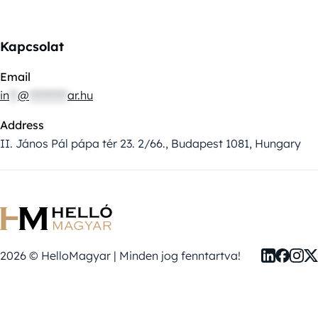
Kapcsolat
Email
in
**
@
*********
ar.hu
Address
II. János Pál pápa tér 23. 2/66., Budapest 1081, Hungary
2026 © HelloMagyar | Minden jog fenntartva!