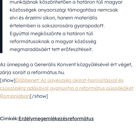
munkájának köszönhetően a határon túli magyar
közösségek anyaországi támogatása nemcsak
elvi és érzelmi síkon, hanem materiális
értelemben is sokszorosára gyarapodott.
Egyúttal megköszönte a határon túli
reformátusoknak a magyar közösség
megmaradásáért tett erőfeszítéseit.
Az ünnepség a Generális Konvent közgyűlésével ért véget,
zárja sorait a református.hu.
[show]
Döbbenet! Az ügyészség okirat-hamisítással és
csúszópénz adásával gyanúsítja a református püspököket
Romániában
[/show]
Címkék:
Erdély
megemlékezés
református