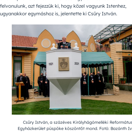
felvonulunk, azt fejezzük ki, hogy közel vagyunk Istenhez,
ugyanakkor egymáshoz is, jelentette ki Csűry István.
Csűry István, a százéves Királyhágómelléki Reformátu
Egyházkerület püspöke köszöntőt mond. Fotó: Bazánth Iv