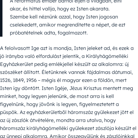
A református ember bárhol éljen a világban, élni
akar, és hittel vallja, hogy ez Isten akarata.
Szembe kell néznünk azzal, hogy Isten jogosan
cselekedett, amikor megrendítette a népet, de ezt
próbatételnek adta, fogalmazott.
A felolvasott Ige azt is mondja, Isten jeleket ad, és ezek a
jó irányba való elfordulást jelentik, a Királyhágómelléki
Egyházkerület pedig emlékjellel készült az alkalomra: új
szószéket állított. Életünknek vannak fájdalmas dátumai,
1526, 1849, 1956 – mégis él magyar ezen a földön, mert
Isten így döntött. Isten Igéje, Jézus Krisztus mentett meg
minket, hogy legyen jelenünk, de most arra is kell
figyelnünk, hogy jövőnk is legyen, figyelmeztetett a
püspök. Az egyházkerületből háromszáz gyülekezet jött el
az új zászlók átvételére, mondta arra utalva, hogy
háromszáz királyhágómelléki gyülekezet zászlója készült el
az ünnepi alkalomra. Amikor összegyűlünk és zászlóinkkal