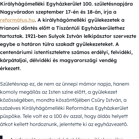
Királyhágómelléki Egyházkerület 100. születésnapjára
Nagyváradon szeptember 17-én és 18-án, írja a
református.hu
. A királyhágómelléki gyülekezetek a
trianoni döntés előtt a Tiszántúli Egyházkerülethez
tartoztak. 1921-ben Sulyok István lelkipásztor szervezte
egybe a határon túlra szakadt gyülekezeteket. A
centenáriumi istentiszteletre számos erdélyi, felvidéki,
kárpátaljai, délvidéki és magyarországi vendég
érkezett.
Születésnap ez, de nem az ünnepi mámor napja, hanem
komoly megállás az Isten színe előtt, a gyülekezet
közösségében, mondta köszöntőjében Csűry István, a
százéves Királyhágómelléki Református Egyházkerület
püspöke. Tele volt ez a 100 év azzal, hogy áldás helyett
átkot kellett hordoznunk, jelentette ki az egyházvezető.