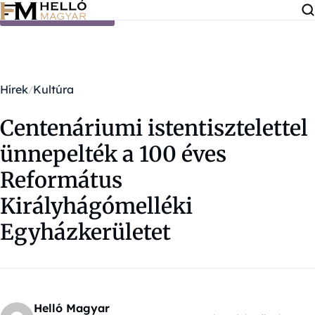
Ugrás a tartalomra
Hírek
Kultúra
Centenáriumi istentisztelettel
ünnepelték a 100 éves
Református
Királyhágómelléki
Egyházkerületet
Helló Magyar