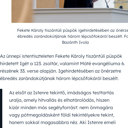
Fekete Károly tiszántúli püspök igehirdetésében az önérz
ébredés zarándokútjának három lépcsőfokáról beszélt. Fo
Bazánth Ivola
Az ünnepi istentiszteleten Fekete Károly tiszántúli püspök
hirdetett Igét a 123. zsoltár, valamint Máté evangéliuma 6.
ré­szének 33. verse alapján. Igehirdetésében az önérzetre
ébredés zarándokútjának három lépcsőfokáról beszélt.
Az el­sőt az Istenre tekintő, imádságos testtartás
uralja, amely hit­vallás és elhatárolódás, hiszen
kizár minden más segély­forrást: nem önmagára
vagy pótmegoldásként földi tekintélyekre tekint,
hanem sokkal magasabbra néz. Aki Istenre emeli