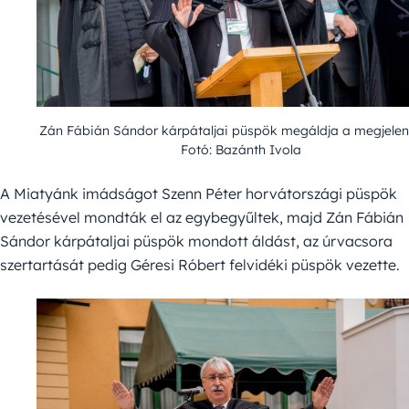
Zán Fábián Sándor kárpátaljai püspök megáldja a megjelen
Fotó: Bazánth Ivola
A Miatyánk imádságot Szenn Péter horvátországi püspök
vezetésével mondták el az egybegyűltek, majd Zán Fábián
Sándor kárpátaljai püspök mondott áldást, az úrvacsora
szertartását pedig Géresi Róbert felvidéki püspök vezette.