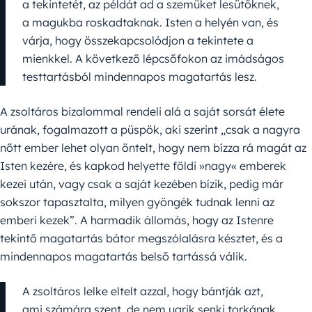
a tekintetét, az példát ad a szemüket lesütőknek,
a magukba roskadtaknak. Isten a helyén van, és
várja, hogy összekapcsolódjon a tekintete a
mienkkel. A következő lépcsőfokon az imádságos
testtartásból mindennapos magatartás lesz.
A zsoltáros bizalommal rendeli alá a saját sorsát élete
urának, fogalmazott a püspök, aki szerint „csak a nagyra
nőtt ember lehet olyan öntelt, hogy nem bízza rá magát az
Isten kezére, és kapkod helyette földi »nagy« emberek
kezei után, vagy csak a saját kezében bízik, pedig már
sokszor tapasztalta, milyen gyöngék tudnak lenni az
emberi kezek”. A harmadik állomás, hogy az Istenre
tekintő magatartás bátor megszólalásra késztet, és a
mindennapos magatartás belső tartássá válik.
A zsoltáros lelke eltelt azzal, hogy bántják azt,
ami számára szent, de nem ugrik senki torkának,