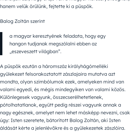
hanem velük örülünk, fejtette ki a püspök.
Balog Zoltán szerint
a magyar keresztyének feladata, hogy egy
hangon tudjanak megszólalni ebben az
„eszeveszett világban”.
A püspök ezután a háromszáz királyhágómelléki
gyülekezet felsorakoztatott zászlajaira mutatva azt
mondta, olyan szimbólumok ezek, amelyeken mind van
valami egyedi, és mégis mindegyiken van valami közös.
Különlegesek vagyunk, össze­cserélhetetlenek,
pótolhatatlanok, együtt pedig részei vagyunk annak a
nagy egésznek, amelyet nem lehet másképp nevezni, csak
úgy: Isten szeretete, bátorított Balog Zoltán, aki Isten
áldását kérte a jelenlévőkre és a gyülekezetek zászlóira.