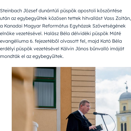
Steinbach József dunántúli püspök apostoli köszöntése
után az egybegyűltek közösen tettek hitvallást Vass Zoltán,
a Kanadai Magyar Református Egyházak Szövetségének
elnöke vezetésével. Halász Béla délvidéki püspök Máté
evangéliuma 6. fejezetéből olvasott fel, majd Kató Béla
erdélyi püspök vezetésével Kálvin János bűnvalló imáját
mondták el az egybegyűltek.