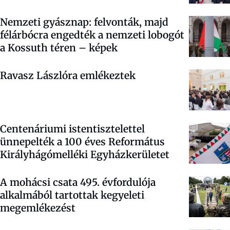
Nemzeti gyásznap: felvonták, majd
félárbócra engedték a nemzeti lobogót
a Kossuth téren – képek
Ravasz Lászlóra emlékeztek
Centenáriumi istentisztelettel
ünnepelték a 100 éves Református
Királyhágómelléki Egyházkerületet
A mohácsi csata 495. évfordulója
alkalmából tartottak kegyeleti
megemlékezést