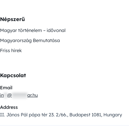
Népszerű
Magyar történelem – idővonal
Magyarország Bemutatása
Friss hírek
Kapcsolat
Email
in
**
@
*********
ar.hu
Address
II. János Pál pápa tér 23. 2/66., Budapest 1081, Hungary