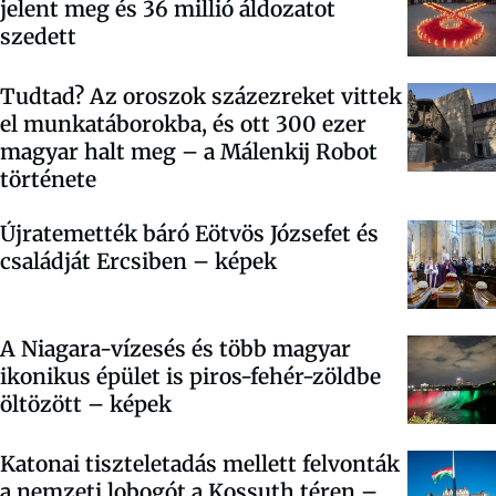
jelent meg és 36 millió áldozatot
szedett
Tudtad? Az oroszok százezreket vittek
el munkatáborokba, és ott 300 ezer
magyar halt meg – a Málenkij Robot
története
Újratemették báró Eötvös Józsefet és
családját Ercsiben – képek
A Niagara-vízesés és több magyar
ikonikus épület is piros-fehér-zöldbe
öltözött – képek
Katonai tiszteletadás mellett felvonták
a nemzeti lobogót a Kossuth téren –