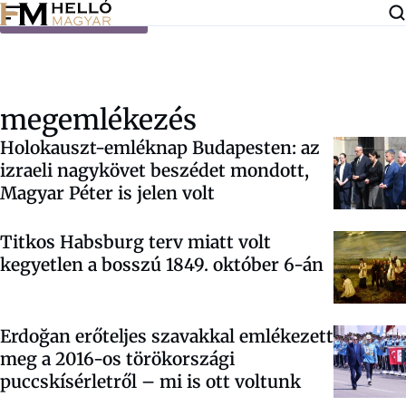
Ugrás a tartalomra
megemlékezés
Holokauszt-emléknap Budapesten: az
izraeli nagykövet beszédet mondott,
Magyar Péter is jelen volt
Titkos Habsburg terv miatt volt
kegyetlen a bosszú 1849. október 6-án
Erdoğan erőteljes szavakkal emlékezett
meg a 2016-os törökországi
puccskísérletről – mi is ott voltunk