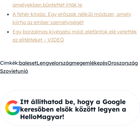
amelyekben bűntettét írták le
A fehér kínzás: Egy erőszak nélküli módszer, amely
kiirtja az ember személyiségét
Egy borzalmas kivégzési mód: elefántok elé vetették
az elítélteket – VIDEÓ
Címkék:
baleset
Lengyelország
megemlékezés
Oroszország
Szovjetunió
Itt állíthatod be, hogy a Google
keresőben elsők között legyen a
HelloMagyar!