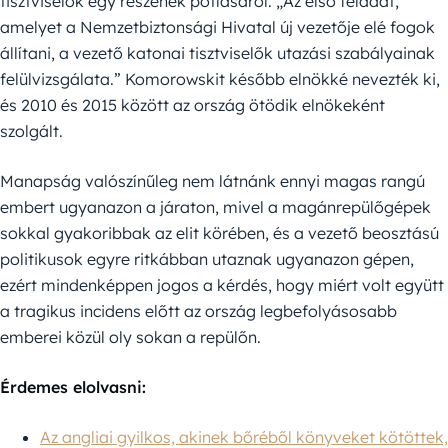
tisztviselők egy részének pótlásáról. „Az első feladat,
amelyet a Nemzetbiztonsági Hivatal új vezetője elé fogok
állítani, a vezető katonai tisztviselők utazási szabályainak
felülvizsgálata.” Komorowskit később elnökké nevezték ki,
és 2010 és 2015 között az ország ötödik elnökeként
szolgált.
Manapság valószínűleg nem látnánk ennyi magas rangú
embert ugyanazon a járaton, mivel a magánrepülőgépek
sokkal gyakoribbak az elit körében, és a vezető beosztású
politikusok egyre ritkábban utaznak ugyanazon gépen,
ezért mindenképpen jogos a kérdés, hogy miért volt együtt
a tragikus incidens előtt az ország legbefolyásosabb
emberei közül oly sokan a repülőn.
Érdemes elolvasni:
Az angliai gyilkos, akinek bőréből könyveket kötöttek,