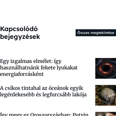
Kapcsolódó
Összes megtekintése
bejegyzések
Egy izgalmas elmélet: így
használhatnánk fekete lyukakat
energiaforrásként
A csíkos tintahal az óceánok egyik
legérdekesebb és legfurcsább lakója
Így megy ez Oroszországban: Putyin