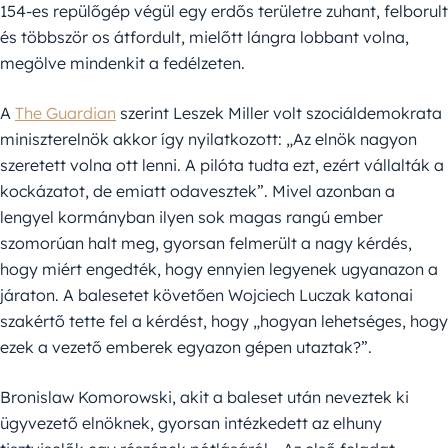
154-es repülőgép végül egy erdős területre zuhant, felborult
és többször os átfordult, mielőtt lángra lobbant volna,
megölve mindenkit a fedélzeten.
A
The Guardian
szerint Leszek Miller volt szociáldemokrata
miniszterelnök akkor így nyilatkozott: „Az elnök nagyon
szeretett volna ott lenni. A pilóta tudta ezt, ezért vállalták a
kockázatot, de emiatt odavesztek”. Mivel azonban a
lengyel kormányban ilyen sok magas rangú ember
szomorúan halt meg, gyorsan felmerült a nagy kérdés,
hogy miért engedték, hogy ennyien legyenek ugyanazon a
járaton. A balesetet követően Wojciech Luczak katonai
szakértő tette fel a kérdést, hogy „hogyan lehetséges, hogy
ezek a vezető emberek egyazon gépen utaztak?”.
Bronislaw Komorowski, akit a baleset után neveztek ki
ügyvezető elnöknek, gyorsan intézkedett az elhuny