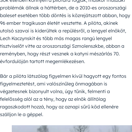
Sok esetben könnyen a pilótára fogják, máskor műszaki
problémák állnak a háttérben, de a 2010-es oroszországi
baleset esetében több döntés is közrejátszott abban, hogy
96 ember tragikusan életét vesztette. A pilóta, akinek
utolsó szavai is kiderültek a repülésről, a lengyel elnököt,
Lech Kaczynskit és több más magas rangú lengyel
tisztviselőt vitte az oroszországi Szmolenszkbe, abban a
reményben, hogy részt vesznek a katyni mészárlás 70.
évfordulóján tartott megemlékezésen.
Bár a pilóta látszólag figyelmen kívül hagyott egy fontos
figyelmeztetést, ami valószínűleg önmagában is
végzetesnek bizonyult volna, úgy tűnik, felmenti a
felelősség alól az a tény, hogy az elnök állítólag
ragaszkodott hozzá, hogy az aznapi sűrű köd ellenére
szálljon le a géppel.