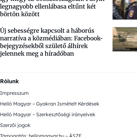
legnagyobb ellenlábasa eltűnt két
börtön között
Új sebességre kapcsolt a háborús
narratíva a közmédiában: Facebook-
bejegyzésekből születő álhírek
jelennek meg a híradóban
Rólunk
Impresszum
Helló Magyar – Gyakran Ismételt Kérdések
Helló Magyar – Szerkesztőségi irányelvek
Szerzői jogok
Támogatás: hellomagyar.hu – ÁSZF