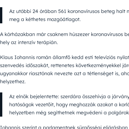
Az utóbbi 24 órában 561 koronavírusos beteg halt 
meg a kéthetes mozgóátlagot.
A kórházakban már csaknem húszezer koronavírusos bet
hely az intenzív terápián.
Klaus Iohannis román államfő kedd esti televíziós nyil
szenvedés időszakát, rettenetes következményekkel jár
ugyanakkor riasztónak nevezte azt a tétlenséget is, a
helyzethez.
Az elnök bejelentette: szerdára összehívja a járván
hatóságok vezetőit, hogy meghozzák azokat a korlá
helyzetben még segíthetnek megvédeni a polgárok 
Iohannis szerint a parlamentnek sürgősségi eljárásban 