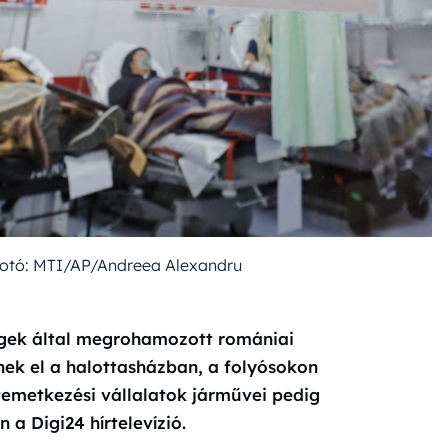
 Fotó: MTI/AP/Andreea Alexandru
egek által megrohamozott romániai
ek el a halottasházban, a folyósokon
temetkezési vállalatok járművei pedig
 a Digi24 hírtelevízió.