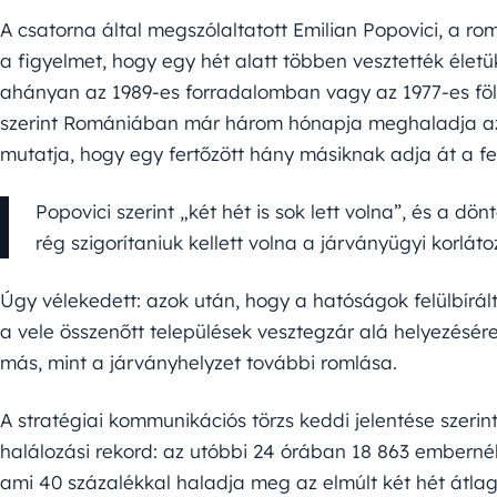
A csatorna által megszólaltatott Emilian Popovici, a ro
a figyelmet, hogy egy hét alatt többen vesztették éle
ahányan az 1989-es forradalomban vagy az 1977-es fö
szerint Romániában már három hónapja meghaladja az 1
mutatja, hogy egy fertőzött hány másiknak adja át a fe
Popovici szerint „két hét is sok lett volna”, és a d
rég szigorítaniuk kellett volna a járványügyi korlát
Úgy vélekedett: azok után, hogy a hatóságok felülbírál
a vele összenőtt települések vesztegzár alá helyezésére
más, mint a járványhelyzet további romlása.
A stratégiai kommunikációs törzs keddi jelentése szeri
halálozási rekord: az utóbbi 24 órában 18 863 embernél
ami 40 százalékkal haladja meg az elmúlt két hét átlag