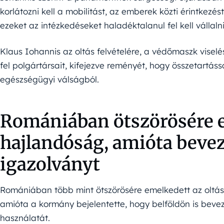
korlátozni kell a mobilitást, az emberek közti érintkezé
ezeket az intézkedéseket haladéktalanul fel kell vállalni 
Klaus Iohannis az oltás felvételére, a védőmaszk viselés
fel polgártársait, kifejezve reményét, hogy összetartássa
egészségügyi válságból.
Romániában ötszörösére e
hajlandóság, amióta bevez
igazolványt
Romániában több mint ötszörösére emelkedett az oltá
amióta a kormány bejelentette, hogy belföldön is bevez
használatát.