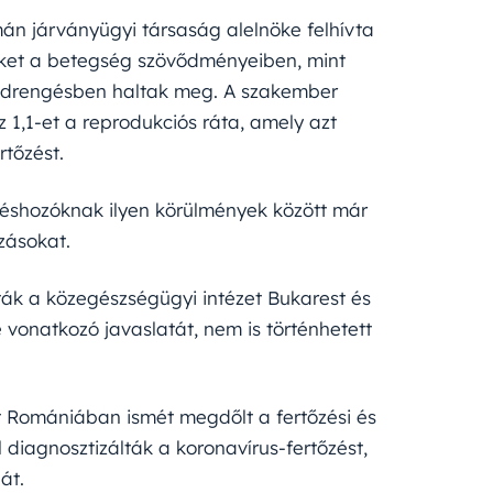
mán járványügyi társaság alelnöke felhívta
tüket a betegség szövődményeiben, mint
ldrengésben haltak meg. A szakember
,1-et a reprodukciós ráta, amely azt
rtőzést.
öntéshozóknak ilyen körülmények között már
ozásokat.
ták a közegészségügyi intézet Bukarest és
 vonatkozó javaslatát, nem is történhetett
nt Romániában ismét megdőlt a fertőzési és
 diagnosztizálták a koronavírus-fertőzést,
át.