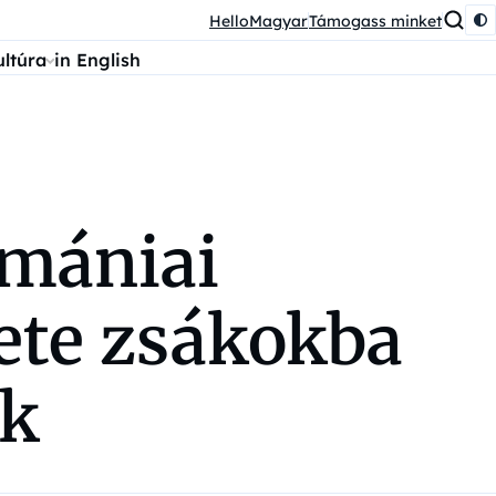
HelloMagyar
Támogass minket
ultúra
in English
omániai
ete zsákokba
ak