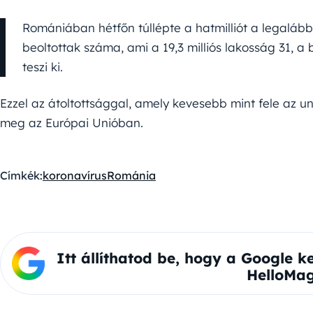
Romániában hétfőn túllépte a hatmilliót a legalá
beoltottak száma, ami a 19,3 milliós lakosság 31, a b
teszi ki.
Ezzel az átoltottsággal, amely kevesebb mint fele az u
meg az Európai Unióban.
Címkék:
koronavírus
Románia
Itt állíthatod be, hogy a Google k
HelloMag