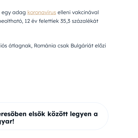
bb egy adag
koronavírus
elleni vakcinával
eoltható, 12 év felettiek 35,3 százalékát
niós átlagnak, Románia csak Bulgáriát előzi
eresőben elsők között legyen a
yar!