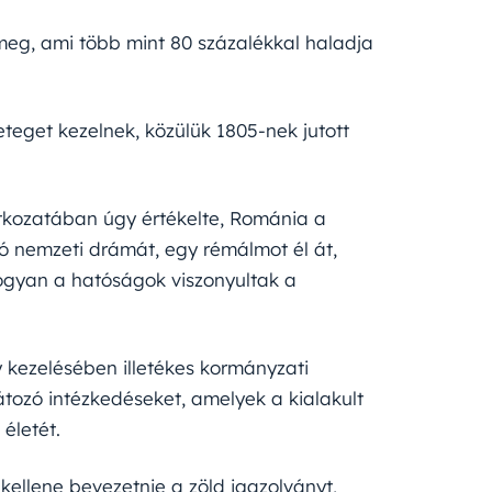
meg, ami több mint 80 százalékkal haladja
eget kezelnek, közülük 1805-nek jutott
atkozatában úgy értékelte, Románia a
ó nemzeti drámát, egy rémálmot él át,
hogyan a hatóságok viszonyultak a
y kezelésében illetékes kormányzati
tozó intézkedéseket, amelyek a kialakult
életét.
kellene bevezetnie a zöld igazolványt,