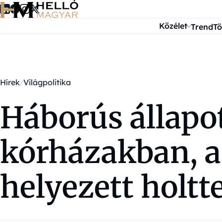
Ugrás a tartalomra
Közélet
Trend
Tö
Hírek
Világpolitika
Háborús állapo
kórházakban, a
helyezett holt