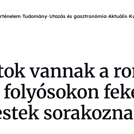
rténelem
Tudomány
Utazás és gasztronómia
Aktuális
K
tok vannak a r
 folyósokon fek
testek sorakozn