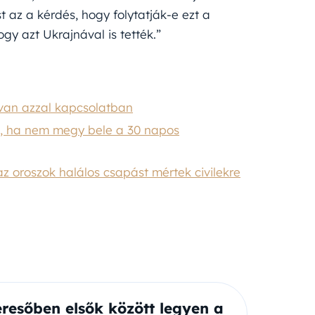
 az a kérdés, hogy folytatják-e ezt a
gy azt Ukrajnával is tették.”
a van azzal kapcsolatban
t, ha nem megy bele a 30 napos
z oroszok halálos csapást mértek civilekre
eresőben elsők között legyen a