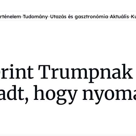
rténelem
Tudomány
Utazás és gasztronómia
Aktuális
K
erint Trumpnak
adt, hogy nyom