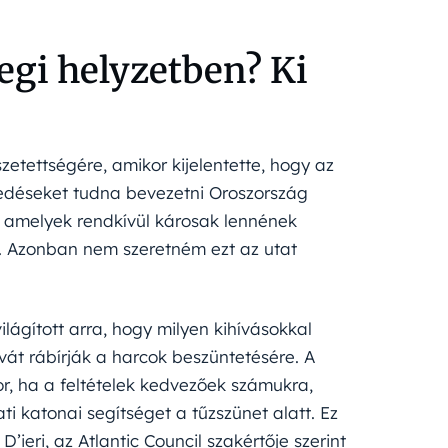
egi helyzetben? Ki
zetettségére, amikor kijelentette, hogy az
edéseket tudna bevezetni Oroszország
, amelyek rendkívül károsak lennének
a. Azonban nem szeretném ezt az utat
ilágított arra, hogy milyen kihívásokkal
át rábírják a harcok beszüntetésére. A
or, ha a feltételek kedvezőek számukra,
ti katonai segítséget a tűzszünet alatt. Ez
’ieri, az Atlantic Council szakértője szerint