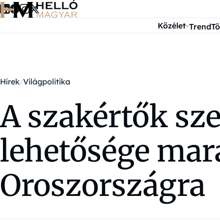
Ugrás a tartalomra
Közélet
Trend
Tö
Hírek
Világpolitika
A szakértők sz
lehetősége mar
Oroszországra