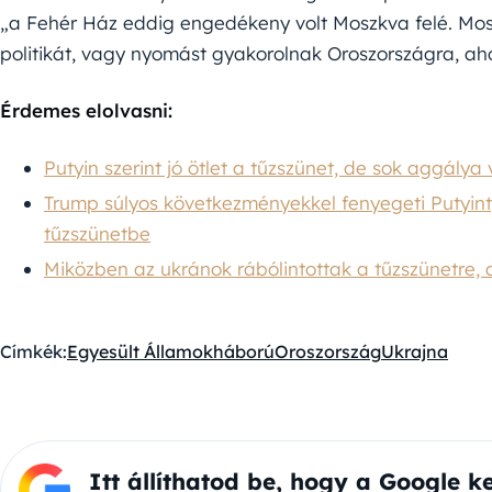
„a Fehér Ház eddig engedékeny volt Moszkva felé. Most
politikát, vagy nyomást gyakorolnak Oroszországra, aho
Érdemes elolvasni:
Putyin szerint jó ötlet a tűzszünet, de sok aggály
Trump súlyos következményekkel fenyegeti Putyin
tűzszünetbe
Miközben az ukránok rábólintottak a tűzszünetre, a
Címkék:
Egyesült Államok
háború
Oroszország
Ukrajna
Itt állíthatod be, hogy a Google k