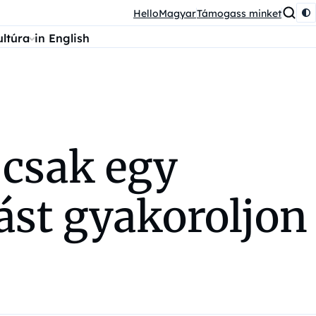
HelloMagyar
Támogass minket
ultúra
in English
 csak egy
ást gyakoroljon