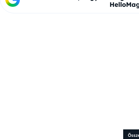
HelloMag
Össz