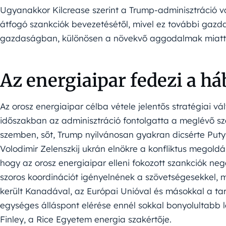
Ugyanakkor Kilcrease szerint a Trump-adminisztráció v
átfogó szankciók bevezetésétől, mivel ez további gazda
gazdaságban, különösen a növekvő aggodalmak miatt a
Az energiaipar fedezi a há
Az orosz energiaipar célba vétele jelentős stratégiai v
időszakban az adminisztráció fontolgatta a meglévő sz
szemben, sőt, Trump nyilvánosan gyakran dicsérte Put
Volodimir Zelenszkij ukrán elnökre a konfliktus megold
hogy az orosz energiaipar elleni fokozott szankciók neg
szoros koordinációt igényelnének a szövetségesekkel,
került Kanadával, az Európai Unióval és másokkal a tar
egységes álláspont elérése ennél sokkal bonyolultabb
Finley, a Rice Egyetem energia szakértője.