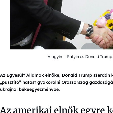
Vlagyimir Putyin és Donald Trum
Az Egyesült Államok elnöke, Donald Trump szerdán k
„pusztító” hatást gyakorolni Oroszország gazdaság
ukrajnai békeegyezménybe.
Az amerikai elnök egyre 