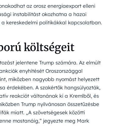
onakodhat az orosz energiaexport elleni
sági instabilitást okozhatna a hazai
 kereskedelmi politikákkal kapcsolatban.
ború költségeit
áltozást jelentene Trump számára. Az elmúlt
ankciók enyhítését Oroszországgal
yint, miközben nagyobb nyomást helyezett
ása érdekében. A szakértők hangsúlyozták,
atív reakciót váltanának ki a Kremlből, és
 miközben Trump nyilvánosan összetűzésbe
ifák miatt. „A szövetségesek közötti
 lenne mostanáig,” jegyezte meg Mark