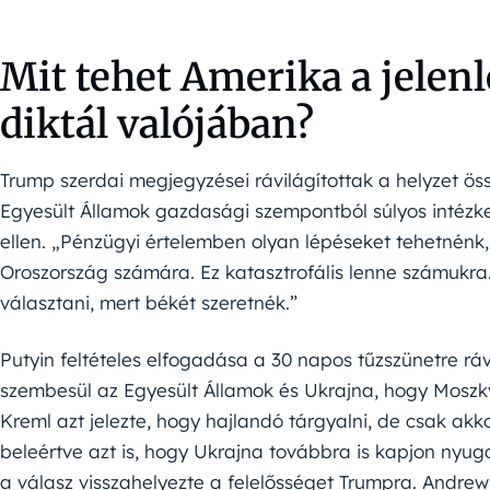
Mit tehet Amerika a jelenl
diktál valójában?
Trump szerdai megjegyzései rávilágítottak a helyzet öss
Egyesült Államok gazdasági szempontból súlyos intézk
ellen. „Pénzügyi értelemben olyan lépéseket tehetnénk
Oroszország számára. Ez katasztrofális lenne számukr
választani, mert békét szeretnék.”
Putyin feltételes elfogadása a 30 napos tűzszünetre ráv
szembesül az Egyesült Államok és Ukrajna, hogy Moszkv
Kreml azt jelezte, hogy hajlandó tárgyalni, de csak akk
beleértve azt is, hogy Ukrajna továbbra is kapjon nyuga
a válasz visszahelyezte a felelősséget Trumpra. Andrew D