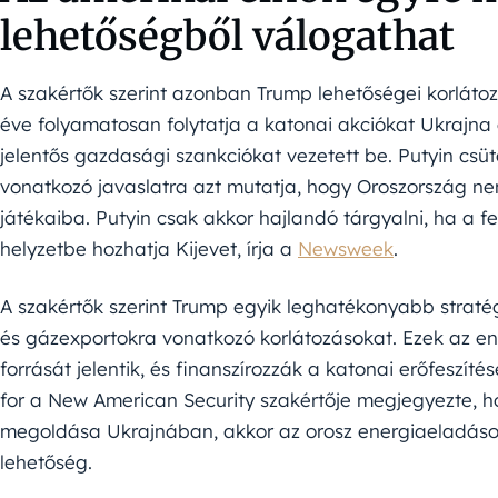
lehetőségből válogathat
A szakértők szerint azonban Trump lehetőségei korlátoz
éve folyamatosan folytatja a katonai akciókat Ukrajna
jelentős gazdasági szankciókat vezetett be. Putyin csüt
vonatkozó javaslatra azt mutatja, hogy Oroszország n
játékaiba. Putyin csak akkor hajlandó tárgyalni, ha a
helyzetbe hozhatja Kijevet, írja a
Newsweek
.
A szakértők szerint Trump egyik leghatékonyabb stratégi
és gázexportokra vonatkozó korlátozásokat. Ezek az en
forrását jelentik, és finanszírozzák a katonai erőfeszít
for a New American Security szakértője megjegyezte, ho
megoldása Ukrajnában, akkor az orosz energiaeladáso
lehetőség.