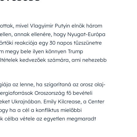
ottak, mivel Vlagyimir Putyin elnök három
 ellen, annak ellenére, hogy Nyugat-Európa
örtöki reakciója egy 30 napos tűzszünetre
em megy bele ilyen könnyen Trump
 feltételek kedvezőek számára, ami nehezebb
ája az lenne, ha szigorítaná az orosz olaj-
ergiaforrások Oroszország fő bevételi
éseket Ukrajnában. Emily Kilcrease, a Center
gy ha a cél a konfliktus mielőbbi
k célba vétele az egyetlen megmaradt