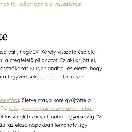
ynak fel kellett adnia a visszatérési
te
sá vált, hogy IV. Károly visszatérése elé
 a megfelelő pillanatot. Ez akkor jött el,
 osztrákokat Burgenlandból, és elérte, hogy
 a fegyvereseknek a jelentős része
nesfára
. Sietve maga köré gyűjtötte a
lük.
A fegyveres erők vezetésével Lehár
vül lassúnak bizonyult, noha a gyorsaság IV.
dául az előző napokban lemondta, így