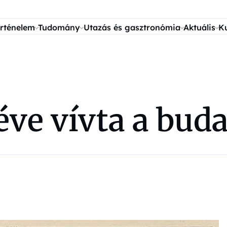
rténelem
Tudomány
Utazás és gasztronómia
Aktuális
K
éve vívta a buda