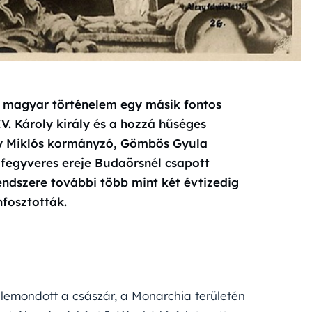
 a magyar történelem egy másik fontos
IV. Károly király és a hozzá hűséges
hy Miklós kormányzó, Gömbös Gyula
 fegyveres ereje Budaörsnél csapott
endszere további több mint két évtizedig
fosztották.
lemondott a császár, a Monarchia területén