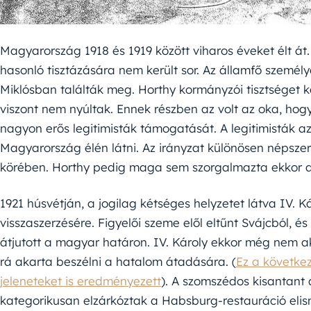
Magyarország 1918 és 1919 között viharos éveket élt át
hasonló tisztázására nem került sor. Az államfő személ
Miklósban találták meg. Horthy kormányzói tisztséget
viszont nem nyúltak. Ennek részben az volt az oka, ho
nagyon erős legitimisták támogatását. A legitimisták a
Magyarország élén látni. Az irányzat különösen népszer
körében. Horthy pedig maga sem szorgalmazta ekkor a
1921 húsvétján, a jogilag kétséges helyzetet látva IV. Kár
visszaszerzésére. Figyelői szeme elől eltűnt Svájcból, és
átjutott a magyar határon. IV. Károly ekkor még nem ak
rá akarta beszélni a hatalom átadására. (
Ez a következ
jeleneteket is eredményezett
). A szomszédos kisantant 
kategorikusan elzárkóztak a Habsburg-restauráció elism