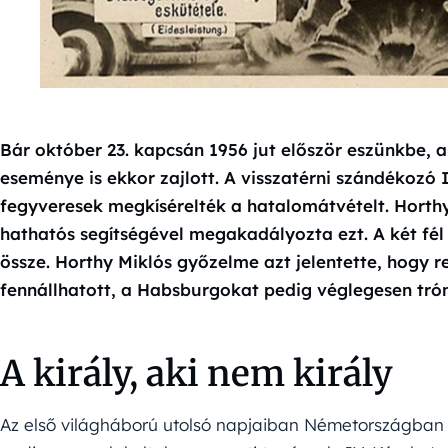
Bár október 23. kapcsán 1956 jut először eszünkbe,
eseménye is ekkor zajlott. A visszatérni szándékozó 
fegyveresek megkísérelték a hatalomátvételt. Hort
hathatós segítségével megakadályozta ezt. A két fél
össze. Horthy Miklós győzelme azt jelentette, hogy r
fennállhatott, a Habsburgokat pedig véglegesen trón
A király, aki nem király
Az első világháború utolsó napjaiban Németországban 