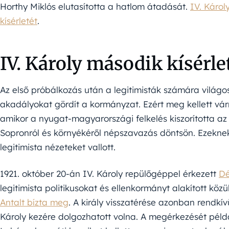
Horthy Miklós elutasította a hatlom átadását.
IV. Károl
kísérletét
.
IV. Károly második kísérle
Az első próbálkozás után a legitimisták számára világos
akadályokat gördít a kormányzat. Ezért meg kellett várni
amikor a nyugat-magyarországi felkelés kiszorította az
Sopronról és környékéről népszavazás döntsön. Ezeknek
legitimista nézeteket vallott.
1921. október 20-án IV. Károly repülőgéppel érkezett
Dé
legitimista politikusokat és ellenkormányt alakított közü
Antalt bízta meg
. A király visszatérése azonban rendkí
Károly kezére dolgozhatott volna. A megérkezését pél