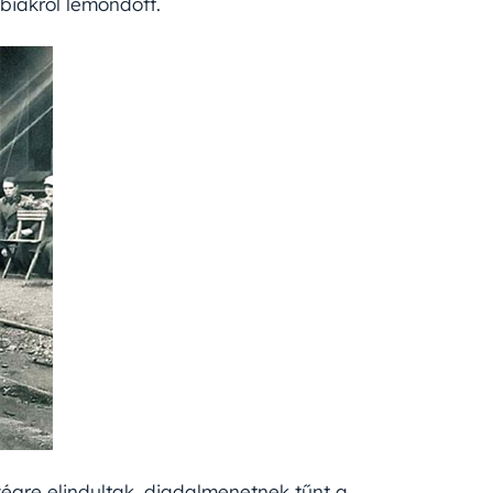
bbiakról lemondott.
végre elindultak, diadalmenetnek tűnt a