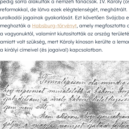
pedig sorra alakultak a nemzeti tanácsok. IV. Károly (os
reformokkal, de látva ezek elégtelenségét, meghátrált.
uralkodói jogainak gyakorlását. Ezt követően Svájcba em
meghozták a
Habsburg-törvényt
, amely megfosztotta a
a vagyonuktól, valamint kiutasították az ország területé
amiatt volt szükség, mert Károly kínosan kerülte a lem
a királyi címeivel (és jogaival) kapcsolatban.