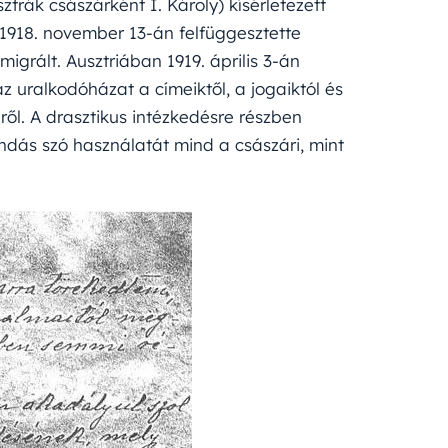
ztrák császárként I. Károly) kísérletezett
 1918. november 13-án felfüggesztette
igrált. Ausztriában 1919. április 3-án
z uralkodóházat a címeiktől, a jogaiktól és
ről. A drasztikus intézkedésre részben
ondás szó használatát mind a császári, mint