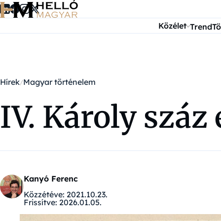
Ugrás a tartalomra
Közélet
Trend
Tö
Hírek
Magyar történelem
IV. Károly száz 
Kanyó Ferenc
Közzétéve:
2021.10.23.
Frissítve:
2026.01.05.