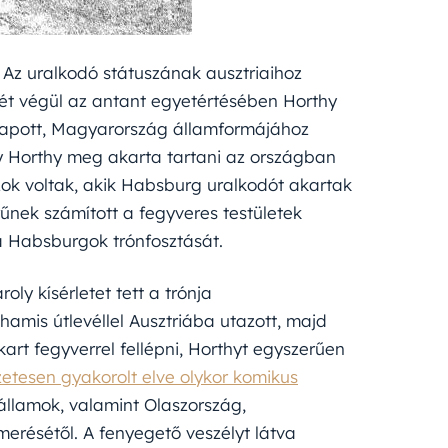
. Az uralkodó státuszának ausztriaihoz
yét végül az antant egyetértésében Horthy
 kapott, Magyarország államformájához
gy Horthy meg akarta tartani az országban
zok voltak, akik Habsburg uralkodót akartak
űnek számított a fegyveres testületek
 Habsburgok trónfosztását.
oly kísérletet tett a trónja
 hamis útlevéllel Ausztriába utazott, majd
art fegyverrel fellépni, Horthyt egyszerűen
etesen gyakorolt elve olykor komikus
államok, valamint Olaszország,
erésétől. A fenyegető veszélyt látva