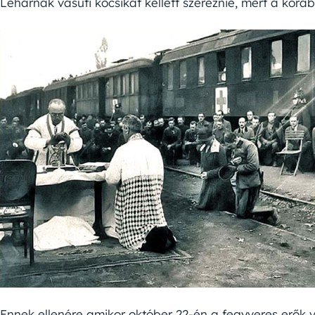
Lehárnak vasúti kocsikat kellett szereznie, mert a korá
Ennek ellenére amikor október 22-én a fegyveres erők 