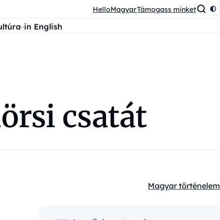
HelloMagyar
Támogass minket
ultúra
in English
örsi csatát
Magyar történelem
Kategóriák: