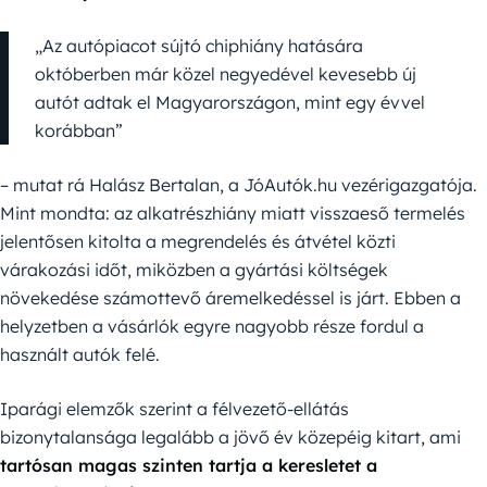
„Az autópiacot sújtó chiphiány hatására
októberben már közel negyedével kevesebb új
autót adtak el Magyarországon, mint egy évvel
korábban”
– mutat rá Halász Bertalan, a JóAutók.hu vezérigazgatója.
Mint mondta: az alkatrészhiány miatt visszaeső termelés
jelentősen kitolta a megrendelés és átvétel közti
várakozási időt, miközben a gyártási költségek
növekedése számottevő áremelkedéssel is járt. Ebben a
helyzetben a vásárlók egyre nagyobb része fordul a
használt autók felé.
Iparági elemzők szerint a félvezető-ellátás
bizonytalansága legalább a jövő év közepéig kitart, ami
tartósan magas szinten tartja a keresletet a