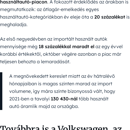
használtautó-piacon
. A fokozott érdeklődés az árakban is
megmutatkozik: az átlagár-emelkedés egyes
használtautó-kategóriákban év eleje óta a
20 százalékot
is
meghaladja.
Az első negyedévben az importált használt autók
mennyisége még
18 százalékkal maradt el
az egy évvel
korábbi értékektől, október végére azonban a piac már
teljesen behozta a lemaradását.
A megnövekedett kereslet miatt az év hátralévő
hónapjaiban is magas szinten marad az import
volumene, így mára szinte bizonyossá vált, hogy
2021-ben a tavalyi
130 430-nál
több használt
autó áramlik majd az országba.
Továbbra is a Volkswagen, az