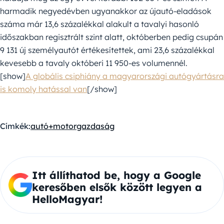
harmadik negyedévben ugyanakkor az újautó-eladások
száma már 13,6 százalékkal alakult a tavalyi hasonló
időszakban regisztrált szint alatt, októberben pedig csupán
9 131 új személyautót értékesítettek, ami 23,6 százalékkal
kevesebb a tavaly októberi 11 950-es volumennél.
[show]
A globális csiphiány a magyarországi autógyártásra
is komoly hatással van
[/show]
Címkék:
autó+motor
gazdaság
Itt állíthatod be, hogy a Google
keresőben elsők között legyen a
HelloMagyar!