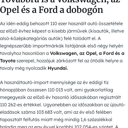
Opel és a Ford a dobogón
Az idén eddig behozott 110 ezer használt autó összetétele
az előző évhez képest a kisebb járművek (kisautók, illetve
alsó-középkategóriás autók) felé tolódott el. A
legnépszerűbb importmárkák listájának első négy helyén
tavalyhoz hasonlóan a
Volkswagen, az Opel, a Ford és a
Toyota
szerepel, hozzájuk zárkózott fel az ötödik helyre a
tavaly még nyolcadik
Hyundai.
A használtautó-import mennyisége az év eddigi tíz
hónapjában összesen 110 013 volt, ami gyakorlatilag
megegyezik az előző év hasonló időszakában regisztrált
110 262-es értékkel. Ugyanebben az időszakban az újautó-
eladások száma 103 683 volt, ami az év első felében
tapasztalt felfutás miatt még mindig 1,6 százalékkal
haladja meg az egy évvel korábbi 102 054-es szintet. A