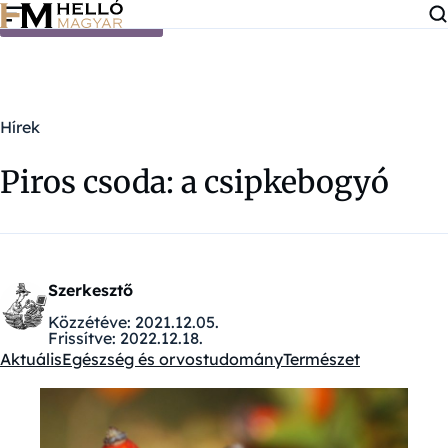
Ugrás a tartalomra
Hírek
Piros csoda: a csipkebogyó
Szerkesztő
Közzétéve:
2021.12.05.
Frissítve:
2022.12.18.
Aktuális
Egészség és orvostudomány
Természet
Kategóriák: