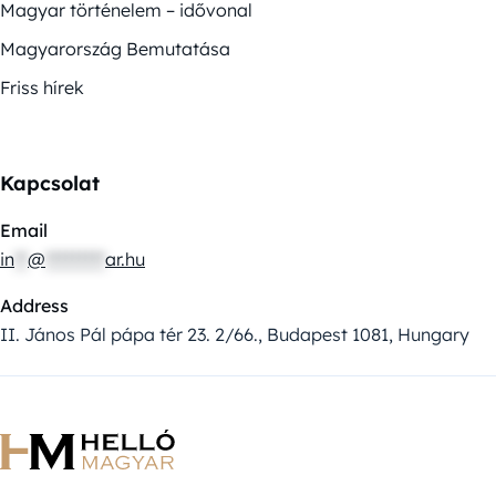
Magyar történelem – idővonal
Magyarország Bemutatása
Friss hírek
Kapcsolat
Email
in
**
@
*********
ar.hu
Address
II. János Pál pápa tér 23. 2/66., Budapest 1081, Hungary