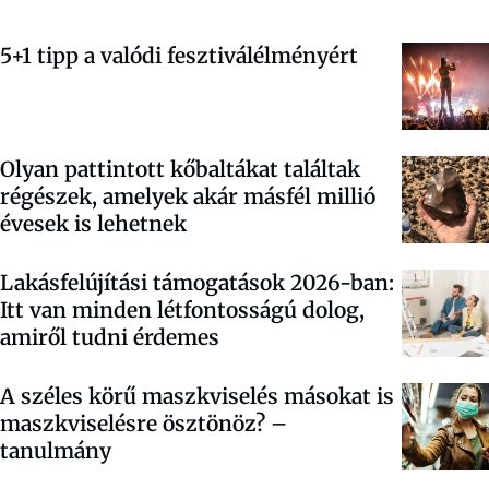
5+1 tipp a valódi fesztiválélményért
Olyan pattintott kőbaltákat találtak
régészek, amelyek akár másfél millió
évesek is lehetnek
Lakásfelújítási támogatások 2026-ban:
Itt van minden létfontosságú dolog,
amiről tudni érdemes
A széles körű maszkviselés másokat is
maszkviselésre ösztönöz? –
tanulmány