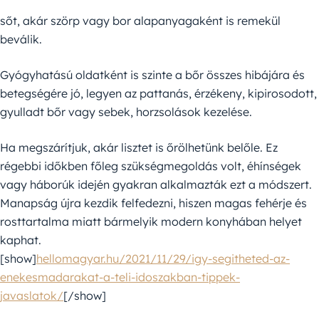
sőt, akár szörp vagy bor alapanyagaként is remekül
beválik.
Gyógyhatású oldatként is szinte a bőr összes hibájára és
betegségére jó, legyen az pattanás, érzékeny, kipirosodott,
gyulladt bőr vagy sebek, horzsolások kezelése.
Ha megszárítjuk, akár lisztet is őrölhetünk belőle. Ez
régebbi időkben főleg szükségmegoldás volt, éhínségek
vagy háborúk idején gyakran alkalmazták ezt a módszert.
Manapság újra kezdik felfedezni, hiszen magas fehérje és
rosttartalma miatt bármelyik modern konyhában helyet
kaphat.
[show]
hellomagyar.hu/2021/11/29/igy-segitheted-az-
enekesmadarakat-a-teli-idoszakban-tippek-
javaslatok/
[/show]