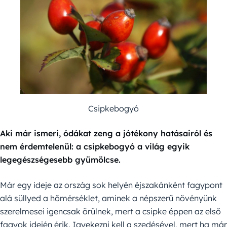
Csipkebogyó
Aki már ismeri, ódákat zeng a jótékony hatásairól és
nem érdemtelenül: a csipkebogyó a világ egyik
legegészségesebb gyümölcse.
Már egy ideje az ország sok helyén éjszakánként fagypont
alá süllyed a hőmérséklet, aminek a népszerű növényünk
szerelmesei igencsak örülnek, mert a csipke éppen az első
fagyok idején érik. Igyekezni kell a szedésével, mert ha már