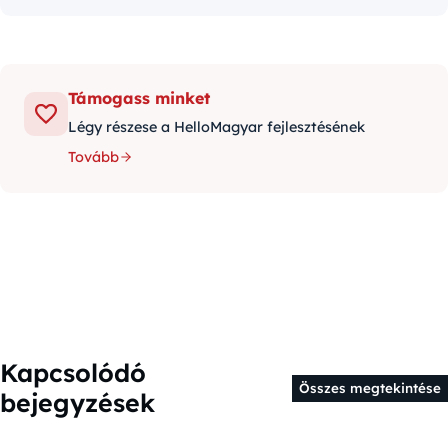
Támogass minket
Légy részese a HelloMagyar fejlesztésének
Tovább
Kapcsolódó
Összes megtekintése
bejegyzések