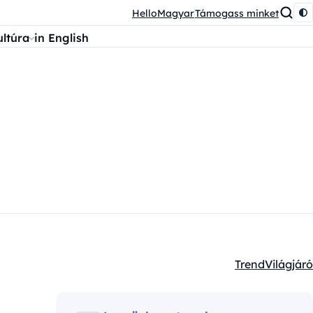
HelloMagyar
Támogass minket
ultúra
in English
Trend
Világjáró
Kategóriák: