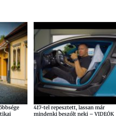
többsége
417-tel repesztett, lassan már
tikai
mindenki beszólt neki – VIDEÓK