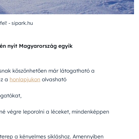
el! - sipark.hu
-én nyit Magyarország egyik
rásnak köszönhetően már látogatható a
az a
honlapjukon
olvasható
ogatókat,
etné végre leporolni a léceket, mindenképpen
s terep a kényelmes sikláshoz. Amennyiben