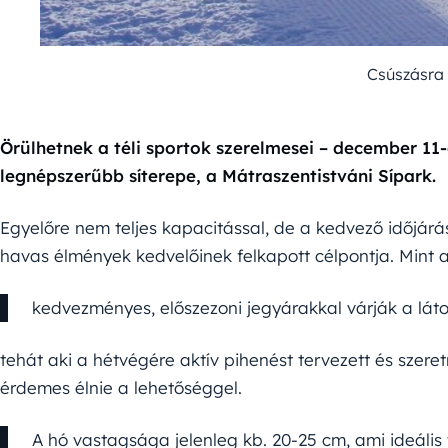
Csúszásra f
Örülhetnek a téli sportok szerelmesei – december 11
legnépszerűbb síterepe, a Mátraszentistváni Sípark.
Egyelőre nem teljes kapacitással, de a kedvező időjá
havas élmények kedvelőinek felkapott célpontja. Mint 
kedvezményes, előszezoni jegyárakkal várják a lát
tehát aki a hétvégére aktív pihenést tervezett és szer
érdemes élnie a lehetőséggel.
A hó vastagsága jelenleg kb. 20-25 cm, ami ideáli