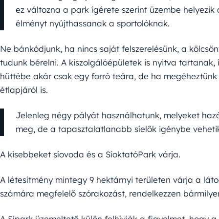
ez változna a park ígérete szerint üzembe helyezik
élményt nyújthassanak a sportolóknak.
Ne bánkódjunk, ha nincs saját felszerelésünk, a kölcsön
tudunk bérelni. A kiszolgálóépületek is nyitva tartanak, 
hüttébe akár csak egy forró teára, de ha megéheztün
étlapjáról is.
Jelenleg négy pályát használhatunk, melyeket hazá
meg, de a tapasztalatlanabb síelők igénybe vehetik a
A kisebbeket síovoda és a SíoktatóPark várja.
A létesítmény mintegy 9 hektárnyi területen várja a lá
számára megfelelő szórakozást, rendelkezzen bármilyen
A Sípark üzemeltető külön felhívják a figyelmet, hogy a 