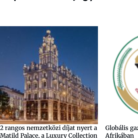
2 rangos nemzetközi díjat nyert a
Globális ga
Matild Palace, a Luxury Collection
Afrikában