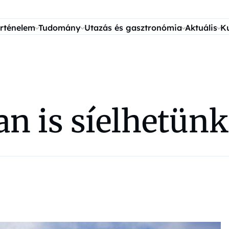
rténelem
Tudomány
Utazás és gasztronómia
Aktuális
K
n is síelhetünk