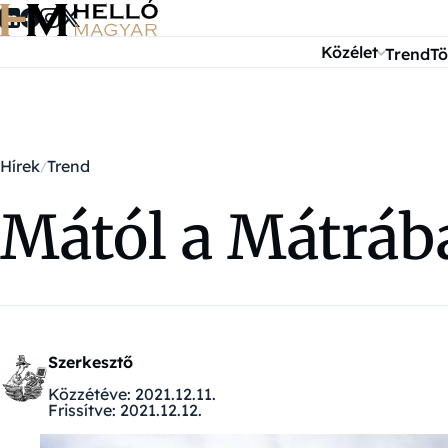
Ugrás a tartalomra
Közélet
Trend
Tö
Hírek
Trend
Mától a Mátrába
Szerkesztő
Közzétéve:
2021.12.11.
Frissítve:
2021.12.12.