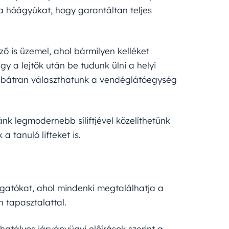
 a hóágyúkat, hogy garantáltan teljes
ző is üzemel, ahol bármilyen kelléket
így a lejtők után be tudunk ülni a helyi
k bátran választhatunk a vendéglátóegység
nk legmodernebb síliftjével közelíthetünk
 tanuló lifteket is.
togatókat, ahol mindenki megtalálhatja a
 tapasztalattal.
hatályos járványügyi előírások szerint a