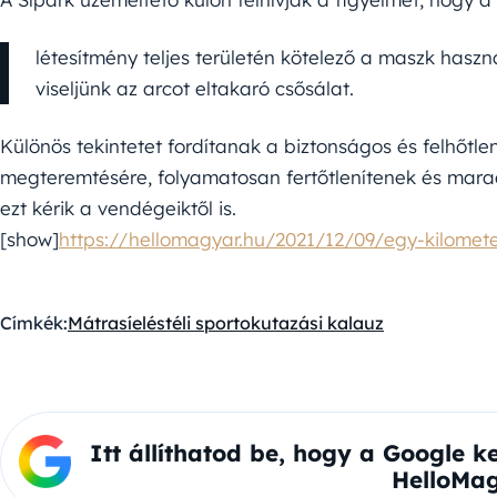
létesítmény teljes területén kötelező a maszk haszná
viseljünk az arcot eltakaró csősálat.
Különös tekintetet fordítanak a biztonságos és felhőtl
megteremtésére, folyamatosan fertőtlenítenek és maradé
ezt kérik a vendégeiktől is.
[show]
https://hellomagyar.hu/2021/12/09/egy-kilomete
Címkék:
Mátra
síelés
téli sportok
utazási kalauz
Itt állíthatod be, hogy a Google k
HelloMag