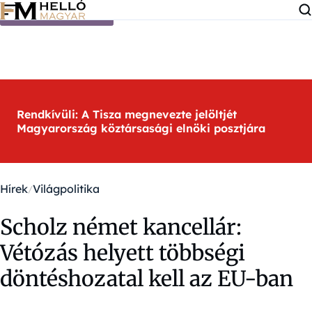
Ugrás a tartalomra
Rendkívüli: A Tisza megnevezte jelöltjét
Magyarország köztársasági elnöki posztjára
Hírek
Világpolitika
Scholz német kancellár:
Vétózás helyett többségi
döntéshozatal kell az EU-ban