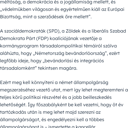
méltóság, a demokrácia és a jogállamiság mellett, és
„védelmükben világosan és egyértelműen kiáll az Európai
Bizottság, mint a szerződések őre mellett”.
A szociáldemokraták (SPD), a Zöldek és a liberális Szabad
Demokrata Párt (FDP) koalíciójának vezetője a
kormányprogram társadalompolitikai témáiról szólva
aláhúzta, hogy „Németország bevándorlóország”, ezért
legfőbb ideje, hogy „bevándorlási és integrációs
társadalomként” tekintsen magára.
Ezért meg kell könnyíteni a német állampolgárság
megszerzéséhez vezető utat, mert így lehet megteremteni a
teljes körű politikai részvétel és a jobb beilleszkedés
lehetőségét. Így főszabályként be kell vezetni, hogy öt év
tartózkodás után is meg lehet majd szerezni az
állampolgárságot, és engedélyezni kell a többes
állampolgárságot is – ismertette a kancellár.