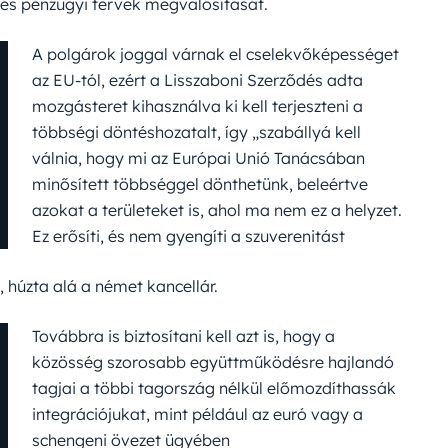
és pénzügyi tervek megvalósítását.
A polgárok joggal várnak el cselekvőképességet
az EU-tól, ezért a Lisszaboni Szerződés adta
mozgásteret kihasználva ki kell terjeszteni a
többségi döntéshozatalt, így „szabállyá kell
válnia, hogy mi az Európai Unió Tanácsában
minősített többséggel dönthetünk, beleértve
azokat a területeket is, ahol ma nem ez a helyzet.
Ez erősíti, és nem gyengíti a szuverenitást
, húzta alá a német kancellár.
Továbbra is biztosítani kell azt is, hogy a
közösség szorosabb együttműködésre hajlandó
tagjai a többi tagország nélkül előmozdíthassák
integrációjukat, mint például az euró vagy a
schengeni övezet ügyében