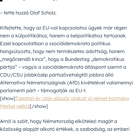
– tette hozzá Olaf Scholz.
Kifejtette, hogy az EU-val kapcsolatos ügyek már régen
nem a külpolitikához, hanem a belpolitikához tartoznak.
Ezzel kapcsolatban a szociáldemokrata politikus
hangsúlyozta, hogy nem természetes adottság, hanem
„megőrzendő kincs”, hogy a Bundestag „demokratikus
pártjai” – vagyis a szociáldemokrata álláspont szerint a
CDU/CSU jobbközép pártszövetségtől jobbra álló
Alternatíva Németországnak (AfD) kivételével valamennyi
parlamenti párt – támogatják az EU-t.
[show]
Tizenhat év után először alakult új német kormány
Merkel nélkül
[/show]
Arról is szólt, hogy Németország elkötelezi magát a
közösség alapját alkotó értékek, a szabadság, az emberi