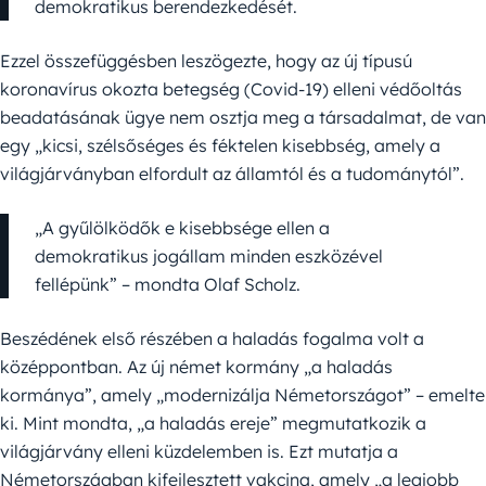
demokratikus berendezkedését.
Ezzel összefüggésben leszögezte, hogy az új típusú
koronavírus okozta betegség (Covid-19) elleni védőoltás
beadatásának ügye nem osztja meg a társadalmat, de van
egy „kicsi, szélsőséges és féktelen kisebbség, amely a
világjárványban elfordult az államtól és a tudománytól”.
„A gyűlölködők e kisebbsége ellen a
demokratikus jogállam minden eszközével
fellépünk” – mondta Olaf Scholz.
Beszédének első részében a haladás fogalma volt a
középpontban. Az új német kormány „a haladás
kormánya”, amely „modernizálja Németországot” – emelte
ki. Mint mondta, „a haladás ereje” megmutatkozik a
világjárvány elleni küzdelemben is. Ezt mutatja a
Németországban kifejlesztett vakcina, amely „a legjobb