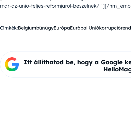
mar-az-unio-teljes-reformjarol-beszelnek/” ][/hm_em
Címkék:
Belgium
bűnügy
Európa
Európai Unió
korrupció
rend
Itt állíthatod be, hogy a Google k
HelloMag