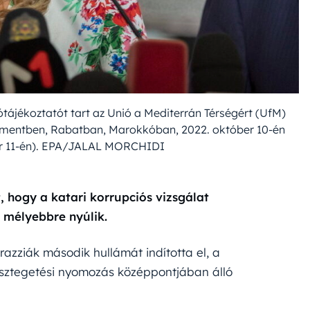
ótájékoztatót tart az Unió a Mediterrán Térségért (UfM)
amentben, Rabatban, Marokkóban, 2022. október 10-én
er 11-én). EPA/JALAL MORCHIDI
t, hogy a katari korrupciós vizsgálat
 mélyebbre nyúlik.
zziák második hullámát indította el, a
vesztegetési nyomozás középpontjában álló
?