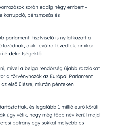
i nyomozások során eddig négy embert –
be korrupció, pénzmosás és
 parlamenti tisztviselő is nyilatkozott a
látozódnak, akik tévútra tévedtek, amikor
ri érdekeltségektől.
ani, mivel a belga rendőrség újabb razziákat
kor a törvényhozók az Európai Parlament
 az első ülésre, miután pénteken
artóztattak, és legalább 1 millió euró körüli
isták úgy vélik, hogy még több név kerül majd
getési botrány egy sokkal mélyebb és