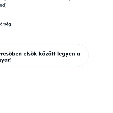
bed]
őrség
eresőben elsők között legyen a
yar!