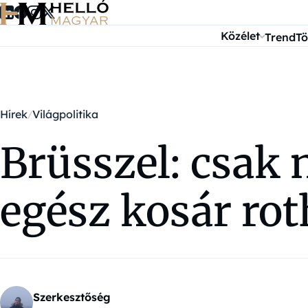
Ugrás a tartalomra
Közélet
Trend
Tö
Hírek
Világpolitika
Brüsszel: csak
egész kosár rot
Szerkesztőség