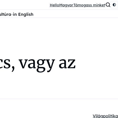
HelloMagyar
Támogass minket
ultúra
in English
s, vagy az
Világpolitika