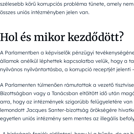
szélesebb körű korrupciós probléma tünete, amely ne
összes uniós intézményben jelen van.
Hol és mikor kezdődött?
A Parlamentben a képviselők pénzügyi tevékenységének
államok anélkül léphettek kapcsolatba velük, hogy a ta
nyilvános nyilvántartásba, a korrupció receptjét jelenti – 
A Parlamenten túlmenően rámutattak a vezető tisztvisel
Bizottságban vagy a Tanácsban eltöltött idő után magá
arra, hogy az intézmények szigorúbb felügyeletére va
lemondott Jacques Santer-bizottság örökségére hivatk
egyetlen uniós intézmény sem mentes az illegális befoly
„A bíróságok fogják eldönteni, hogy ki a bűnös, de az 