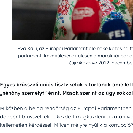
Eva Kaili, az Európai Parlament alelnöke közös sajt
parlamenti közgyűlésének ülésén a marokkói parl
(újraközölve 2022. decemb
Egyes brüsszeli uniós tisztviselők kitartanak amellet
„néhány személyt” érint. Mások szerint az ügy sokkal
Miközben a belga rendőrség az Európai Parlamentben ra
döbbent brüsszeli elit elkezdett megküzdeni a katari 
kellemetlen kérdéssel: Milyen mélyre nyúlik a korrupció