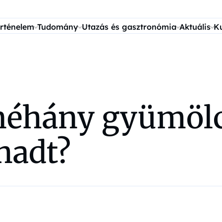
rténelem
Tudomány
Utazás és gasztronómia
Aktuális
K
 néhány gyümölc
hadt?