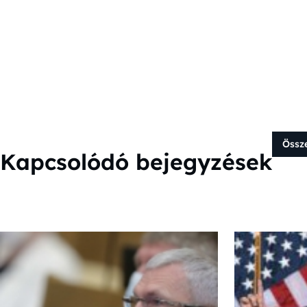
Össz
Kapcsolódó bejegyzések