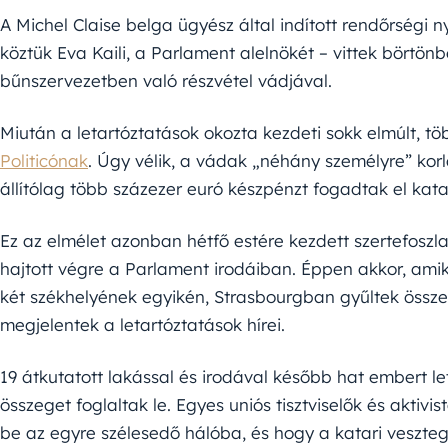
A Michel Claise belga ügyész által indított rendőrség
köztük Eva Kaili, a Parlament alelnökét – vittek börtön
bűnszervezetben való részvétel vádjával.
Miután a letartóztatások okozta kezdeti sokk elmúlt, több
Politicónak
. Úgy vélik, a vádak „néhány személyre” kor
állítólag több százezer euró készpénzt fogadtak el kata
Ez az elmélet azonban hétfő estére kezdett szertefoszl
hajtott végre a Parlament irodáiban. Éppen akkor, ami
két székhelyének egyikén, Strasbourgban gyűltek össze
megjelentek a letartóztatások hírei.
19 átkutatott lakással és irodával később hat embert let
összeget foglaltak le. Egyes uniós tisztviselők és aktiv
be az egyre szélesedő hálóba, és hogy a katari veszte