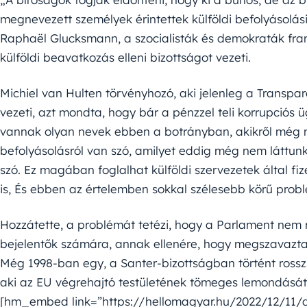
megnevezett személyek érintettek külföldi befolyásol
Raphaël Glucksmann, a szocialisták és demokraták fra
külföldi beavatkozás elleni bizottságot vezeti.
Michiel van Hulten törvényhozó, aki jelenleg a Transpar
vezeti, azt mondta, hogy bár a pénzzel teli korrupciós 
vannak olyan nevek ebben a botrányban, akikről még ne
befolyásolásról van szó, amilyet eddig még nem láttunk
szó. Ez magában foglalhat külföldi szervezetek által fiz
is, És ebben az értelemben sokkal szélesebb körű probl
Hozzátette, a problémát tetézi, hogy a Parlament nem 
bejelentők számára, annak ellenére, hogy megszavazta 
Még 1998-ban egy, a Santer-bizottságban történt rossz 
aki az EU végrehajtó testületének tömeges lemondását 
[hm_embed link=”https://hellomagyar.hu/2022/12/11/