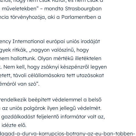
ási műveletekben” – mondta Strasbourgban
ncia törvényhozója, aki a Parlamentben a
ency International európai uniós irodáját
ügyek ritkák, „nagyon valószínű, hogy
m hallottunk. Olyan mértékű illetéktelen
. Nem kell, hogy zsáknyi készpénzről legyen
etett, távoli célállomásokra tett utazásokat
émáról van szó”.
rendelkezik beépített védelemmel a belső
az uniós polgárok ilyen jellegű védelmét.
gazdálkodást feljelentő informátor volt az,
idézte elő.
dagad-a-durva-korrupcios-botrany-az-eu-ban-tobben-