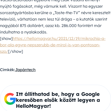
nyújtó fogásokat, még várnunk kell. Viszont ha egyszer
sorozatgyártásba kerülne a „Taste-the-TV” névre keresztelt
televízió, várhatóan nem lesz túl drága – a kutatók szerint
nagyjából 875 dollárért, azaz kb. 286.000 forintért már
indulhatna a nyalakodás.
[show]
https://hellomagyar.hu/2021/12/19/mikrochip-a-
bor-ala-egyre-nepszerubb-de-mirol-is-van-pontosan-
szo/
[/show]
Címkék:
Japán
tech
Itt állíthatod be, hogy a Google
keresőben elsők között legyen a
HelloMagyar!