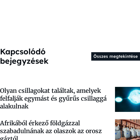
Kapcsolódó
Összes megtekintése
bejegyzések
Olyan csillagokat találtak, amelyek
felfalják egymást és gyűrűs csillaggá
alakulnak
Afrikából érkező földgázzal
szabadulnának az olaszok az orosz
gáztól