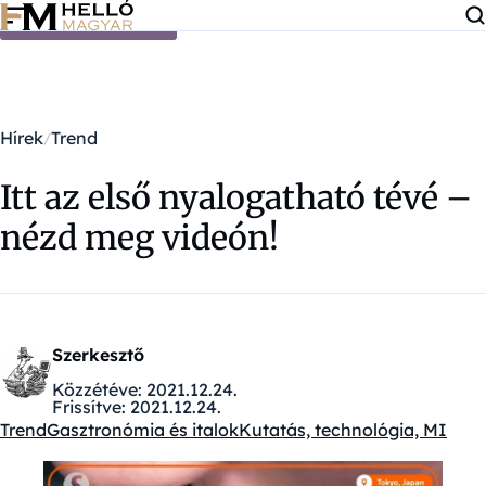
Ugrás a tartalomra
Hírek
Trend
Itt az első nyalogatható tévé –
nézd meg videón!
Szerkesztő
Közzétéve:
2021.12.24.
Frissítve:
2021.12.24.
Trend
Gasztronómia és italok
Kutatás, technológia, MI
Kategóriák: