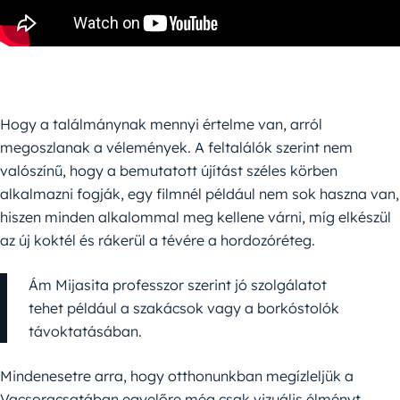
Hogy a találmánynak mennyi értelme van, arról
megoszlanak a vélemények. A feltalálók szerint nem
valószínű, hogy a bemutatott újítást széles körben
alkalmazni fogják, egy filmnél például nem sok haszna van,
hiszen minden alkalommal meg kellene várni, míg elkészül
az új koktél és rákerül a tévére a hordozóréteg.
Ám Mijasita professzor szerint jó szolgálatot
tehet például a szakácsok vagy a borkóstolók
távoktatásában.
Mindenesetre arra, hogy otthonunkban megízleljük a
Vacsoracsatában egyelőre még csak vizuális élményt