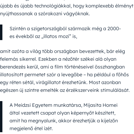
újabb és újabb technológiákkal, hogy komplexebb élményt
nyújthassanak a szórakozni vágyóknak.
Szintén a szigetországból származik még a 2000-
es évekből az „illatos mozi” is,
amit azóta a világ több országban bevezettek, bár elég
felemás sikerrel. Ezekben a nézőtér székei alá olyan
berendezés kerül, ami a film történéseivel összhangban
illatosított permetet szór a levegőbe – ha például a főhős
egy réten sétál, virágillatot érezhetünk. Most azonban
egészen új szintre emelték az érzékszerveink stimulálását.
A Meidzsi Egyetem munkatársa, Mijasita Homei
által vezetett csapat olyan képernyőt készített,
amit ha megnyalunk, akkor érezhetjük a kijelzőn
megjelenő étel ízét.