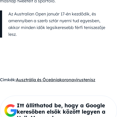
másnap tweetelt a sportoló.
Az Australian Open január 17-én kezdődik, és
amennyiben a szerb sztár nyerni tud egyesben,
akkor minden idők legsikeresebb férfi teniszezője
lesz.
Címkék:
Ausztrália és Óceánia
koronavírus
tenisz
Itt állíthatod be, hogy a Google
keresőben elsők között legyen a