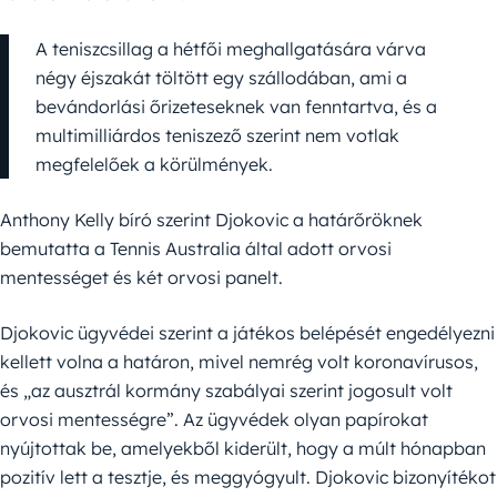
A teniszcsillag a hétfői meghallgatására várva
négy éjszakát töltött egy szállodában, ami a
bevándorlási őrizeteseknek van fenntartva, és a
multimilliárdos teniszező szerint nem votlak
megfelelőek a körülmények.
Anthony Kelly bíró szerint Djokovic a határőröknek
bemutatta a Tennis Australia által adott orvosi
mentességet és két orvosi panelt.
Djokovic ügyvédei szerint a játékos belépését engedélyezni
kellett volna a határon, mivel nemrég volt koronavírusos,
és „az ausztrál kormány szabályai szerint jogosult volt
orvosi mentességre”. Az ügyvédek olyan papírokat
nyújtottak be, amelyekből kiderült, hogy a múlt hónapban
pozitív lett a tesztje, és meggyógyult. Djokovic bizonyítékot