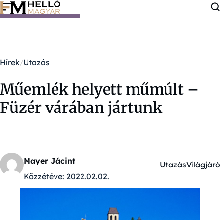
Ugrás a tartalomra
Hírek
Utazás
Műemlék helyett műmúlt –
Füzér várában jártunk
Mayer Jácint
Utazás
Világjáró
Kategóriák:
Közzétéve:
2022.02.02.