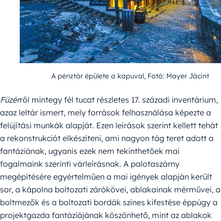
A pénztár épülete a kapuval, Fotó: Mayer Jácint
Füzér
ről mintegy fél tucat részletes 17. századi inventárium,
azaz leltár ismert, mely források felhasználása képezte a
felújítási munkák alapját. Ezen leírások szerint kellett tehát
a rekonstrukciót elkészíteni, ami nagyon tág teret adott a
fantáziának, ugyanis ezek nem tekinthetőek mai
fogalmaink szerinti várleírásnak. A palotaszárny
megépítésére egyértelműen a mai igények alapján került
sor, a kápolna boltozati zárókövei, ablakainak mérművei, a
boltmezők és a boltozati bordák színes kifestése éppúgy a
projektgazda fantáziájának köszönhető, mint az ablakok