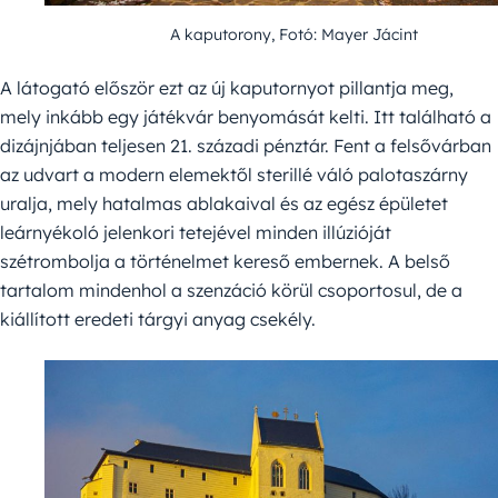
A kaputorony, Fotó: Mayer Jácint
A látogató először ezt az új kaputornyot pillantja meg,
mely inkább egy játékvár benyomását kelti. Itt található a
dizájnjában teljesen 21. századi pénztár. Fent a felsővárban
az udvart a modern elemektől sterillé váló palotaszárny
uralja, mely hatalmas ablakaival és az egész épületet
leárnyékoló jelenkori tetejével minden illúzióját
szétrombolja a történelmet kereső embernek. A belső
tartalom mindenhol a szenzáció körül csoportosul, de a
kiállított eredeti tárgyi anyag csekély.