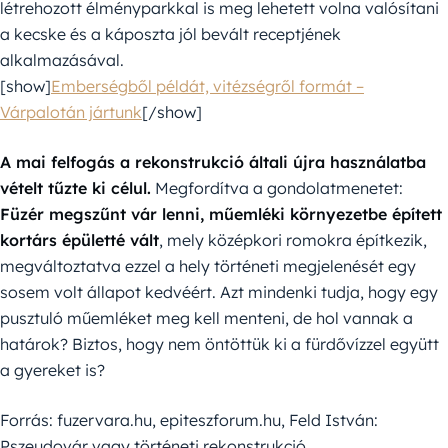
létrehozott élményparkkal is meg lehetett volna valósítani
a kecske és a káposzta jól bevált receptjének
alkalmazásával.
[show]
Emberségből példát, vitézségről formát –
Várpalotán jártunk
[/show]
A mai felfogás a rekonstrukció általi újra használatba
vételt tűzte ki célul.
Megfordítva a gondolatmenetet:
Füzér megszűnt vár lenni, műemléki környezetbe épített
kortárs épületté vált
, mely középkori romokra építkezik,
megváltoztatva ezzel a hely történeti megjelenését egy
sosem volt állapot kedvéért. Azt mindenki tudja, hogy egy
pusztuló műemléket meg kell menteni, de hol vannak a
határok? Biztos, hogy nem öntöttük ki a fürdővízzel együtt
a gyereket is?
Forrás: fuzervara.hu, epiteszforum.hu, Feld István:
Pszeudovár vagy történeti rekonstrukció