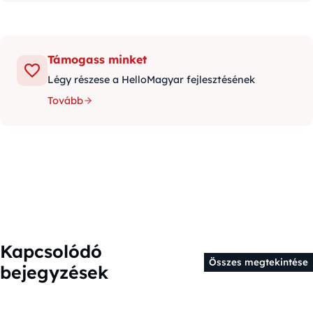
Támogass minket
Légy részese a HelloMagyar fejlesztésének
Tovább
Kapcsolódó
Összes megtekintése
bejegyzések