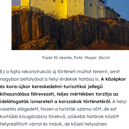
Füzér fő nézete, Fotó: Mayer Jácint
Ez a fajta rekonstrukció új történeti múltat teremt, amit
nagyban befolyásol a helyi érdekek hatása is.
A középkor
és kora-újkor kereskedelmi-turisztikai jellegű
kihasználása félrevezeti, teljes mértékben torzítja az
idelátogatók ismereteit a korszakok történetéről.
A helyi
vezetés elégedett, hiszen a turisták száma nőtt, de ezt
korhűbb kisugárzásra törekvő, szűkebb határok között
helyreállított várral és másik, de közeli helyszínen