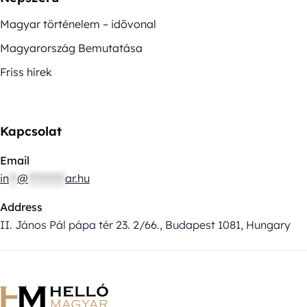
Magyar történelem – idővonal
Magyarország Bemutatása
Friss hírek
Kapcsolat
Email
in
**
@
*********
ar.hu
Address
II. János Pál pápa tér 23. 2/66., Budapest 1081, Hungary