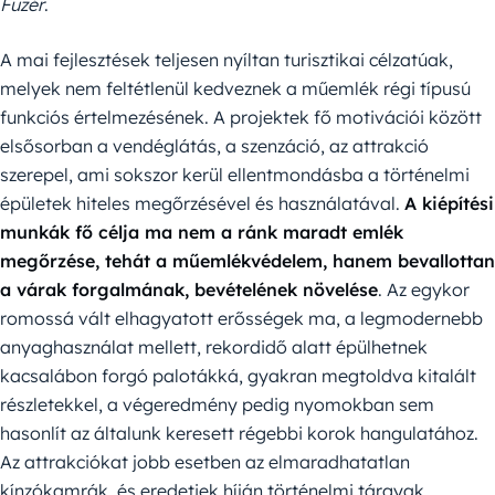
Füzér
.
A mai fejlesztések teljesen nyíltan turisztikai célzatúak,
melyek nem feltétlenül kedveznek a műemlék régi típusú
funkciós értelmezésének. A projektek fő motivációi között
elsősorban a vendéglátás, a szenzáció, az attrakció
szerepel, ami sokszor kerül ellentmondásba a történelmi
épületek hiteles megőrzésével és használatával.
A kiépítési
munkák fő célja ma nem a ránk maradt emlék
megőrzése, tehát a műemlékvédelem, hanem bevallottan
a várak forgalmának, bevételének növelése
. Az egykor
romossá vált elhagyatott erősségek ma, a legmodernebb
anyaghasználat mellett, rekordidő alatt épülhetnek
kacsalábon forgó palotákká, gyakran megtoldva kitalált
részletekkel, a végeredmény pedig nyomokban sem
hasonlít az általunk keresett régebbi korok hangulatához.
Az attrakciókat jobb esetben az elmaradhatatlan
kínzókamrák, és eredetiek híján történelmi tárgyak