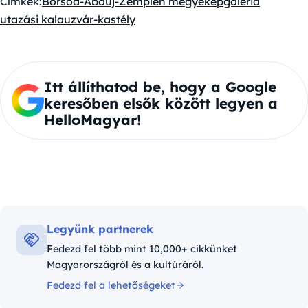
Címkék:
Borsod-Abaúj-Zemplén megye
képgaléria
utazási kalauz
vár-kastély
Itt állíthatod be, hogy a Google
keresőben elsők között legyen a
HelloMagyar!
Legyünk partnerek
Fedezd fel több mint 10,000+ cikkünket
Magyarországról és a kultúráról.
Fedezd fel a lehetőségeket