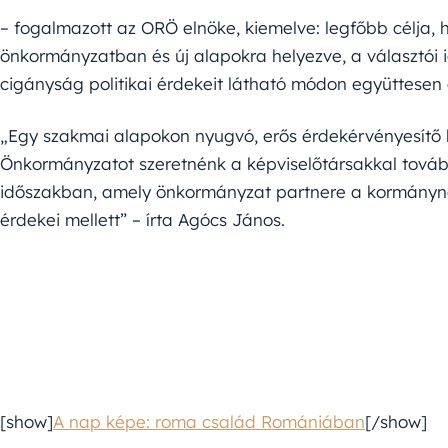
– fogalmazott az ORÖ elnöke, kiemelve: legfőbb célja,
önkormányzatban és új alapokra helyezve, a választói
cigányság politikai érdekeit látható módon együttesen 
„Egy szakmai alapokon nyugvó, erős érdekérvényesít
Önkormányzatot szeretnénk a képviselőtársakkal tová
időszakban, amely önkormányzat partnere a kormányna
érdekei mellett” – írta Agócs János.
[show]
A nap képe: roma család Romániában
[/show]