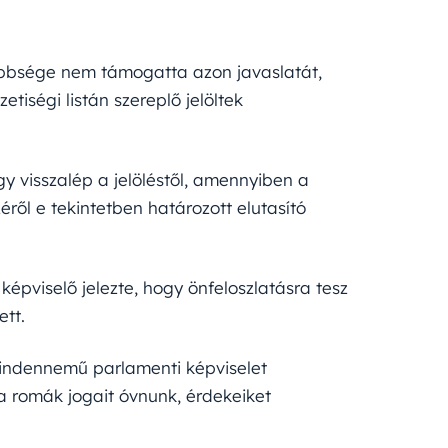
többsége nem támogatta azon javaslatát,
tiségi listán szereplő jelöltek
y visszalép a jelöléstől, amennyiben a
éről e tekintetben határozott elutasító
épviselő jelezte, hogy önfeloszlatásra tesz
ett.
indennemű parlamenti képviselet
a romák jogait óvnunk, érdekeiket