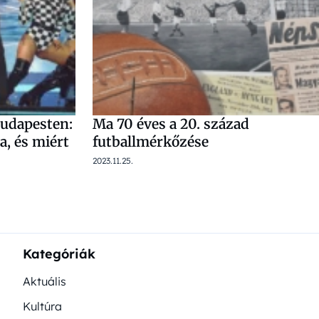
Budapesten:
Ma 70 éves a 20. század
a, és miért
futballmérkőzése
2023.11.25.
Kategóriák
Aktuális
Kultúra