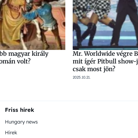
bb magyar király
Mr. Worldwide végre 
román volt?
mit ígér Pitbull show-j
csak most jön?
2025.10.21.
Friss hírek
Hungary news
Hírek