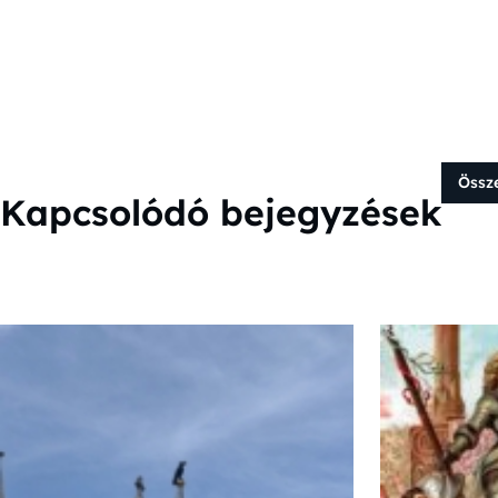
Össz
Kapcsolódó bejegyzések