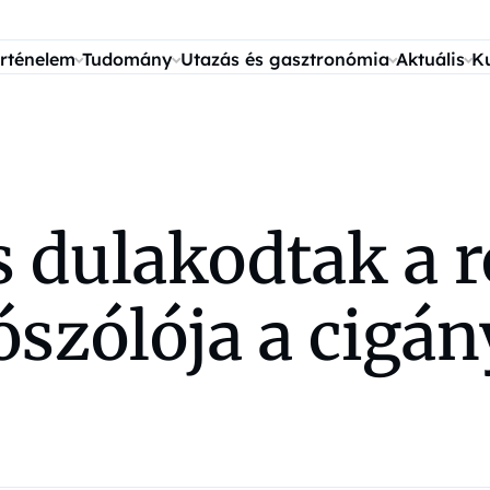
rténelem
Tudomány
Utazás és gasztronómia
Aktuális
K
s dulakodtak a 
ószólója a cigá