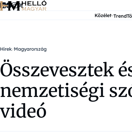
Ugrás a tartalomra
Közélet
Trend
Tö
Hírek
Magyarország
Összevesztek é
nemzetiségi sz
videó