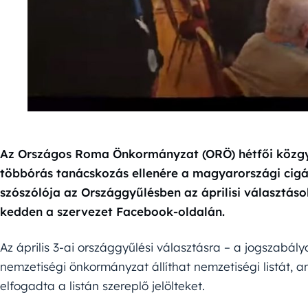
Az Országos Roma Önkormányzat (ORÖ) hétfői közgy
többórás tanácskozás ellenére a magyarországi cig
szószólója az Országgyűlésben az áprilisi választás
kedden a szervezet Facebook-oldalán.
Az április 3-ai országgyűlési választásra – a jogszabály
nemzetiségi önkormányzat állíthat nemzetiségi listát, a
elfogadta a listán szereplő jelölteket.