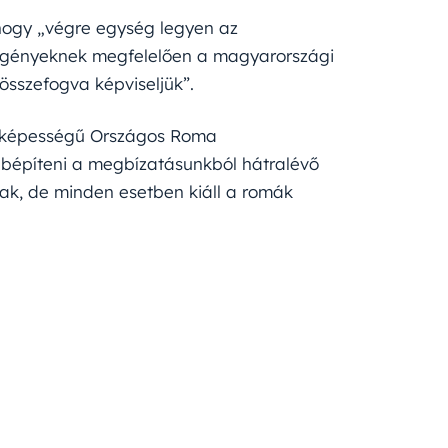
 hogy „végre egység legyen az
 igényeknek megfelelően a magyarországi
összefogva képviseljük”.
ő képességű Országos Roma
bbépíteni a megbízatásunkból hátralévő
k, de minden esetben kiáll a romák