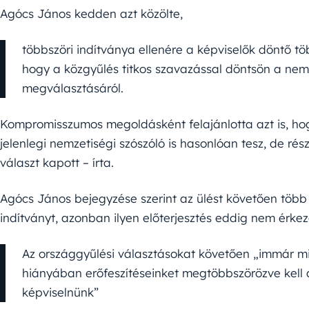
Agócs János kedden azt közölte,
többszöri indítványa ellenére a képviselők döntő 
hogy a közgyűlés titkos szavazással döntsön a nemze
megválasztásáról.
Kompromisszumos megoldásként felajánlotta azt is, hog
jelenlegi nemzetiségi szószóló is hasonlóan tesz, de rész
választ kapott – írta.
Agócs János bejegyzése szerint az ülést követően több k
indítványt, azonban ilyen előterjesztés eddig nem érkez
Az országgyűlési választásokat követően „immár m
hiányában erőfeszítéseinket megtöbbszörözve kell 
képviselnünk”