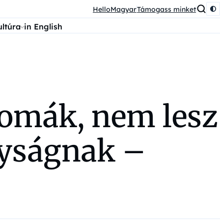
HelloMagyar
Támogass minket
ultúra
in English
romák, nem lesz
nyságnak –