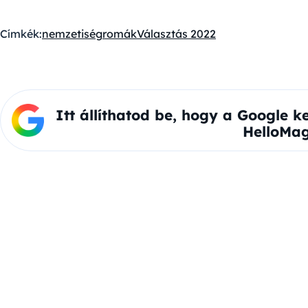
Címkék:
nemzetiség
romák
Választás 2022
Itt állíthatod be, hogy a Google k
HelloMag