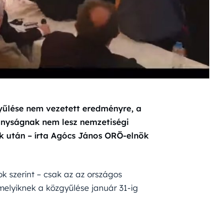
űlése nem vezetett eredményre, a
ányságnak nem lesz nemzetiségi
ok után – írta Agócs János ORÖ-elnök
ok szerint – csak az az országos
melyiknek a közgyűlése január 31-ig