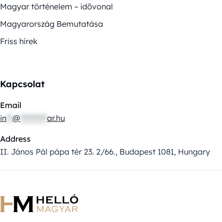
Magyar történelem – idővonal
Magyarország Bemutatása
Friss hírek
Kapcsolat
Email
in
**
@
*********
ar.hu
Address
II. János Pál pápa tér 23. 2/66., Budapest 1081, Hungary