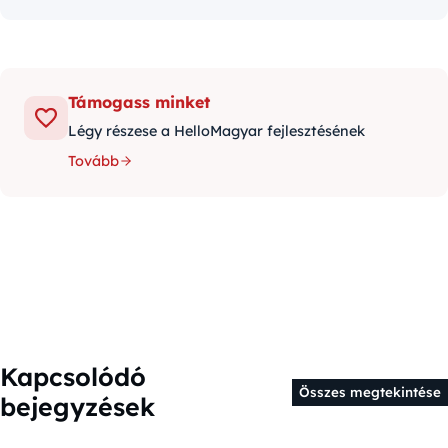
Támogass minket
Légy részese a HelloMagyar fejlesztésének
Tovább
Kapcsolódó
Összes megtekintése
bejegyzések