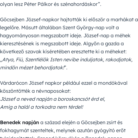
olyan lesz Péter Pálkor és szénahordáskor”.
Göcsejben József-napkor hajtották ki először a marhákat a
legelőre. Másutt általában Szent György-nap volt a
hagyományosan megszabott ideje. József-nap a méhek
kieresztésének is megszabott ideje. Algyőn a gazda a
következő szavak kíséretében eresztette ki a méheket:
„Atya, Fiú, Szentlélök Isten nevibe induljatok, rakodjatok,
mindön mézet behordjatok!
”.
Várdarócon József napkor például ezzel a mondókával
köszöntötték a névnaposokat:
József a neved napján a boroskancsót érd el,
Amig a halál a torkodra nem térdel!
Benedek napján
a század elején a Göcsejben zsírt és
fokhagymát szenteltek, melynek azután gyógyító erőt