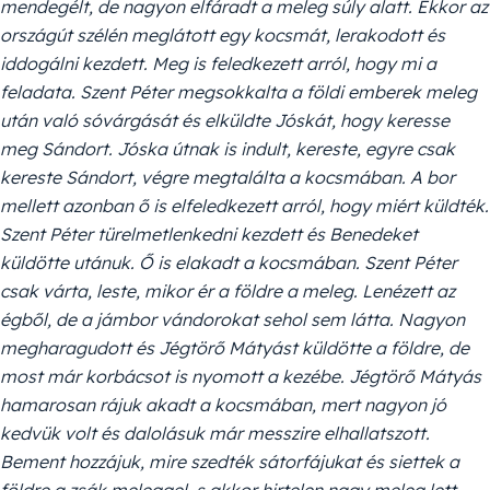
mendegélt, de nagyon elfáradt a meleg súly alatt. Ekkor az
országút szélén meglátott egy kocsmát, lerakodott és
iddogálni kezdett. Meg is feledkezett arról, hogy mi a
feladata. Szent Péter megsokkalta a földi emberek meleg
után való sóvárgását és elküldte Jóskát, hogy keresse
meg Sándort. Jóska útnak is indult, kereste, egyre csak
kereste Sándort, végre megtalálta a kocsmában. A bor
mellett azonban ő is elfeledkezett arról, hogy miért küldték.
Szent Péter türelmetlenkedni kezdett és Benedeket
küldötte utánuk. Ő is elakadt a kocsmában. Szent Péter
csak várta, leste, mikor ér a földre a meleg. Lenézett az
égből, de a jámbor vándorokat sehol sem látta. Nagyon
megharagudott és Jégtörő Mátyást küldötte a földre, de
most már korbácsot is nyomott a kezébe. Jégtörő Mátyás
hamarosan rájuk akadt a kocsmában, mert nagyon jó
kedvük volt és dalolásuk már messzire elhallatszott.
Bement hozzájuk, mire szedték sátorfájukat és siettek a
földre a zsák meleggel, s akkor hirtelen nagy meleg lett,