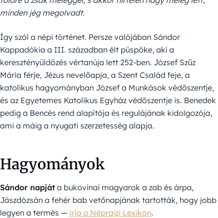
minden jég megolvadt.
Így szól a népi történet. Persze valójában Sándor
Kappadókia a III. században élt püspöke, aki a
keresztényüldözés vértanúja lett 252-ben. József Szűz
Mária férje, Jézus nevelőapja, a Szent Család feje, a
katolikus hagyományban József a Munkások védőszentje,
és az Egyetemes Katolikus Egyház védőszentje is. Benedek
pedig a Bencés rend alapítója és regulájának kidolgozója,
ami a máig a nyugati szerzetesség alapja.
Hagyományok
Sándor napját
a bukovinai magyarok a zab és árpa,
Jászdózsán a fehér bab vetőnapjának tartották, hogy jobb
legyen a termés —
írja a Néprajzi Lexikon
.