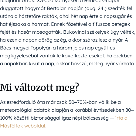
tulajdonítottak. Szeged környékén a Benedek-napon
duggatott hagymát Bertalan napján (aug. 24.) szedték fel,
utána a háztetőre rakták, ahol hét nap érte a napsugár és
hat éjszaka a harmat. Ennek főzetével a tífuszos betegek
fejét és hasát mosogatták. Bukovinai székelyek úgy vélték,
ha ezen a napon dörög az ég, akkor száraz lesz a nyár. A
Bács megyei Topolyán a három jeles nap együttes
megfigyeléséből vontak le következtetéseket: ha ezekben
a napokban kisüt a nap, akkor hosszú, meleg nyár várható.
Mi változott meg?
Az ezredforduló óta már csak 50‒70%-ban válik be a
meteorológiai adatok alapján a korábbi évtizedekben 80‒
100% közötti biztonsággal igaz népi bölcsesség —
írta a
Másfélfok weboldal.