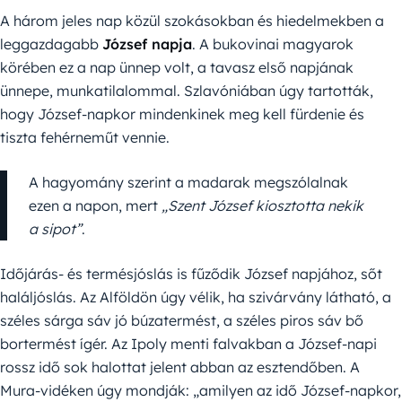
A három jeles nap közül szokásokban és hiedelmekben a
leggazdagabb
József napja
. A bukovinai magyarok
körében ez a nap ünnep volt, a tavasz első napjának
ünnepe, munkatilalommal. Szlavóniában úgy tartották,
hogy József-napkor mindenkinek meg kell fürdenie és
tiszta fehérneműt vennie.
A hagyomány szerint a madarak megszólalnak
ezen a napon, mert
„Szent József kiosztotta nekik
a sipot”
.
Időjárás- és termésjóslás is fűződik József napjához, sőt
haláljóslás. Az Alföldön úgy vélik, ha szivárvány látható, a
széles sárga sáv jó búzatermést, a széles piros sáv bő
bortermést ígér. Az Ipoly menti falvakban a József-napi
rossz idő sok halottat jelent abban az esztendőben. A
Mura-vidéken úgy mondják: „amilyen az idő József-napkor,