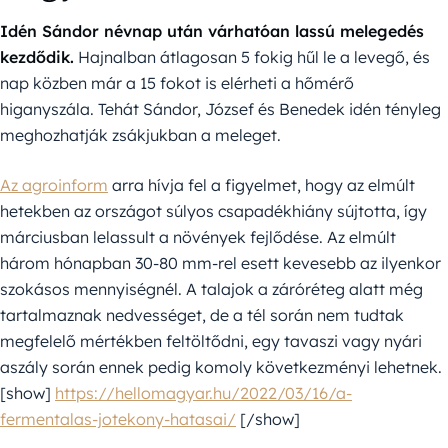
Idén Sándor névnap után várhatóan lassú melegedés
kezdődik.
Hajnalban átlagosan 5 fokig hűl le a levegő, és
nap közben már a 15 fokot is elérheti a hőmérő
higanyszála. Tehát Sándor, József és Benedek idén tényleg
meghozhatják zsákjukban a meleget.
Az agroinform
arra hívja fel a figyelmet, hogy az elmúlt
hetekben az országot súlyos csapadékhiány sújtotta, így
márciusban lelassult a növények fejlődése. Az elmúlt
három hónapban 30-80 mm-rel esett kevesebb az ilyenkor
szokásos mennyiségnél. A talajok a záróréteg alatt még
tartalmaznak nedvességet, de a tél során nem tudtak
megfelelő mértékben feltöltődni, egy tavaszi vagy nyári
aszály során ennek pedig komoly következményi lehetnek.
[show]
https://hellomagyar.hu/2022/03/16/a-
fermentalas-jotekony-hatasai/
[/show]