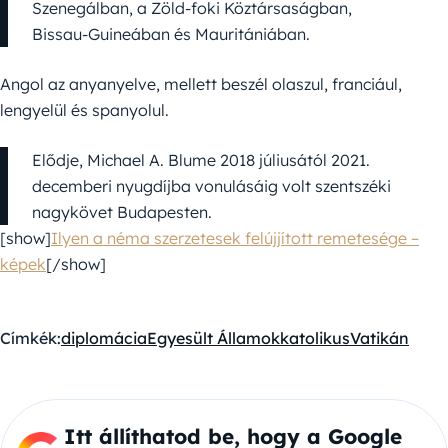
Szenegálban, a Zöld-foki Köztársaságban,
Bissau-Guineában és Mauritániában.
Angol az anyanyelve, mellett beszél olaszul, franciául,
lengyelül és spanyolul.
Elődje, Michael A. Blume 2018 júliusától 2021.
decemberi nyugdíjba vonulásáig volt szentszéki
nagykövet Budapesten.
[show]
Ilyen a néma szerzetesek felújjított remetesége –
képek
[/show]
Címkék:
diplomácia
Egyesült Államok
katolikus
Vatikán
Itt állíthatod be, hogy a Google