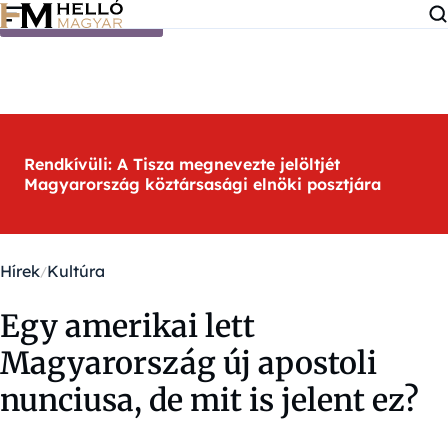
Ugrás a tartalomra
Rendkívüli: A Tisza megnevezte jelöltjét
Magyarország köztársasági elnöki posztjára
Hírek
Kultúra
Egy amerikai lett
Magyarország új apostoli
nunciusa, de mit is jelent ez?