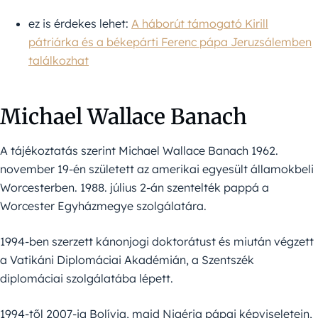
ez is érdekes lehet:
A háborút támogató Kirill
pátriárka és a békepárti Ferenc pápa Jeruzsálemben
találkozhat
Michael Wallace Banach
A tájékoztatás szerint Michael Wallace Banach 1962.
november 19-én született az amerikai egyesült államokbeli
Worcesterben. 1988. július 2-án szentelték pappá a
Worcester Egyházmegye szolgálatára.
1994-ben szerzett kánonjogi doktorátust és miután végzett
a Vatikáni Diplomáciai Akadémián, a Szentszék
diplomáciai szolgálatába lépett.
1994-től 2007-ig Bolívia, majd Nigéria pápai képviseletein,