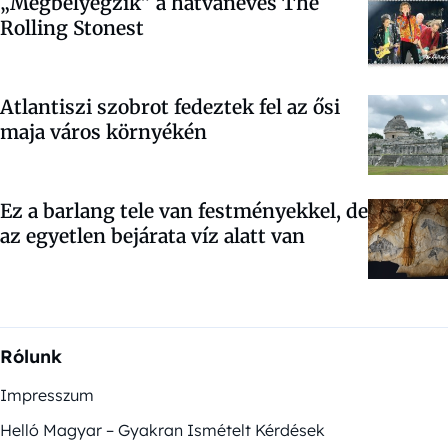
„Megbélyegzik” a hatvanéves The
Rolling Stonest
Atlantiszi szobrot fedeztek fel az ősi
maja város környékén
Ez a barlang tele van festményekkel, de
az egyetlen bejárata víz alatt van
Rólunk
Impresszum
Helló Magyar – Gyakran Ismételt Kérdések