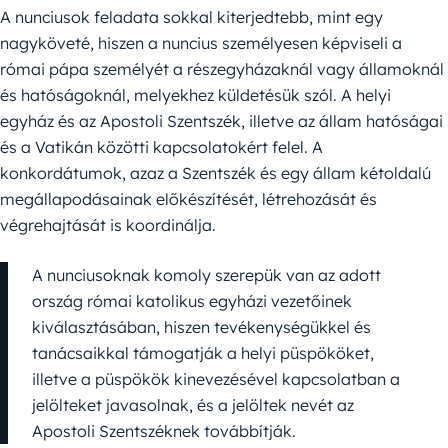
A nunciusok feladata sokkal kiterjedtebb, mint egy
nagyköveté, hiszen a nuncius személyesen képviseli a
római pápa személyét a részegyházaknál vagy államoknál
és hatóságoknál, melyekhez küldetésük szól. A helyi
egyház és az Apostoli Szentszék, illetve az állam hatóságai
és a Vatikán közötti kapcsolatokért felel. A
konkordátumok, azaz a Szentszék és egy állam kétoldalú
megállapodásainak előkészítését, létrehozását és
végrehajtását is koordinálja.
A nunciusoknak komoly szerepük van az adott
ország római katolikus egyházi vezetőinek
kiválasztásában, hiszen tevékenységükkel és
tanácsaikkal támogatják a helyi püspököket,
illetve a püspökök kinevezésével kapcsolatban a
jelölteket javasolnak, és a jelöltek nevét az
Apostoli Szentszéknek továbbítják.