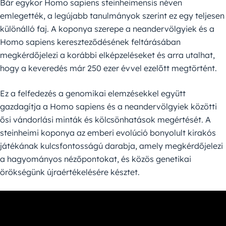
Bár egykor Homo sapiens steinheimensis néven
emlegették, a legújabb tanulmányok szerint ez egy teljesen
különálló faj. A koponya szerepe a neandervölgyiek és a
Homo sapiens kereszteződésének feltárásában
megkérdőjelezi a korábbi elképzeléseket és arra utalhat,
hogy a keveredés már 250 ezer évvel ezelőtt megtörtént.
Ez a felfedezés a genomikai elemzésekkel együtt
gazdagítja a Homo sapiens és a neandervölgyiek közötti
ősi vándorlási minták és kölcsönhatások megértését. A
steinheimi koponya az emberi evolúció bonyolult kirakós
játékának kulcsfontosságú darabja, amely megkérdőjelezi
a hagyományos nézőpontokat, és közös genetikai
örökségünk újraértékelésére késztet.