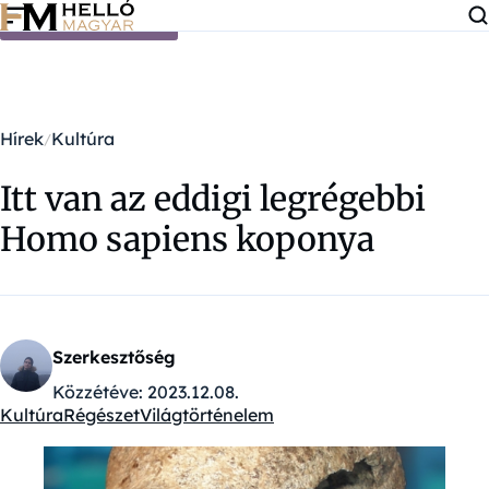
Ugrás a tartalomra
Hírek
Kultúra
Itt van az eddigi legrégebbi
Homo sapiens koponya
Szerkesztőség
Közzétéve:
2023.12.08.
Kultúra
Régészet
Világtörténelem
Kategóriák: