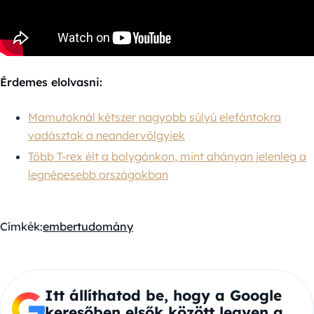
Érdemes elolvasni:
Mamutoknál kétszer nagyobb súlyú elefántokra
vadásztak a neandervölgyiek
Több T-rex élt a bolygónkon, mint ahányan jelenleg a
legnépesebb országokban
Címkék:
ember
tudomány
Itt állíthatod be, hogy a Google
keresőben elsők között legyen a