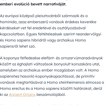
emberi evolúció bevett narratíváját.
Az európai középső pleisztocénből származik és a
hominida, azaz emberszerű vonások érdekes keveréke
kérdéseket vet fel eredetével és osztályozásával
kapcsolatban. Egyes feltételezések szerint neandervölgyi
és Homo sapiens hibridről vagy archaikus Homo
sapiensről lehet szó.
A koponya felfedezése elefánt- és orrszarvúmaradványok
között az éghajlati változások bonyolult korszakára utal,
amelyben az archaikus ember mozgásban volt. A Homo
sapienshez hasonló koponyakapacitással, de primitív
vonások megtartásával a Homo steinheimensis elmossa a
Homo erectus és a Homo sapiens közötti határokat, derül
ki az
Ancient Origins
beszámolójából.