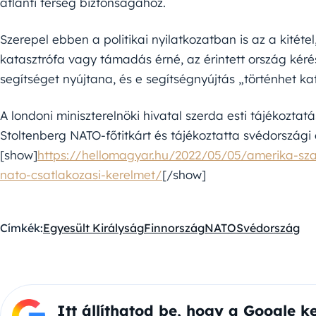
atlanti térség biztonságához.
Szerepel ebben a politikai nyilatkozatban is az a kitéte
katasztrófa vagy támadás érné, az érintett ország ké
segítséget nyújtana, és e segítségnyújtás „történhet kat
A londoni miniszterelnöki hivatal szerda esti tájékoztat
Stoltenberg NATO-főtitkárt és tájékoztatta svédországi é
[show]
https://hellomagyar.hu/2022/05/05/amerika-sza
nato-csatlakozasi-kerelmet/
[/show]
Címkék:
Egyesült Királyság
Finnország
NATO
Svédország
Itt állíthatod be, hogy a Google k