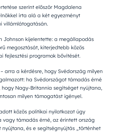
ertetése szerint először Magdalena
elnökkel írta alá a két egyezményt
 villámlátogatásán.
n Johnson kijelentette: a megállapodás
körű megosztását, kiterjedtebb közös
 fejlesztési programok bővítését.
n – arra a kérdésre, hogy Svédország milyen
 fogalmazott: ha Svédországot támadás érné
, hogy Nagy-Britannia segítséget nyújtana,
ntosan milyen támogatást igényel.
dott közös politikai nyilatkozat úgy
a vagy támadás érné, az érintett ország
nyújtana, és e segítségnyújtás „történhet