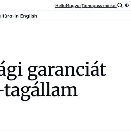
HelloMagyar
Támogass minket
ultúra
in English
ági garanciát
-tagállam