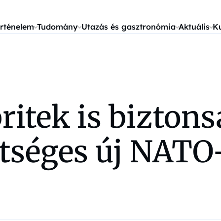
rténelem
Tudomány
Utazás és gasztronómia
Aktuális
K
ritek is biztons
etséges új NATO