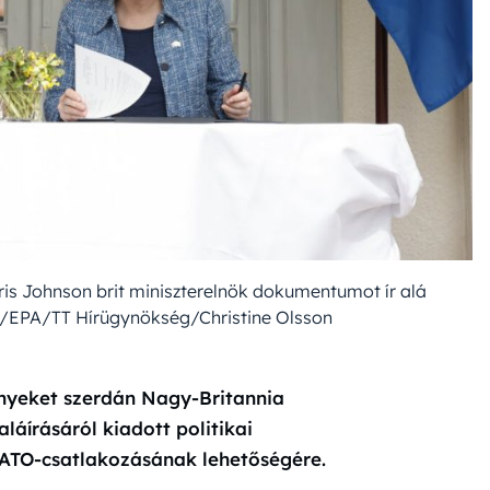
is Johnson brit miniszterelnök dokumentumot ír alá
/EPA/TT Hírügynökség/Christine Olsson
ényeket szerdán Nagy-Britannia
áírásáról kiadott politikai
NATO-csatlakozásának lehetőségére.