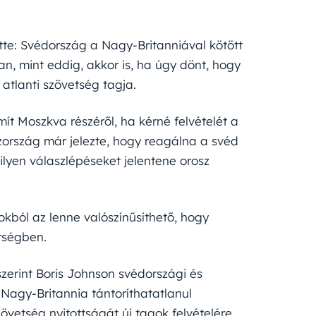
tte: Svédország a Nagy-Britanniával kötött
, mint eddig, akkor is, ha úgy dönt, hogy
 atlanti szövetség tagja.
ít Moszkva részéről, ha kérné felvételét a
ország már jelezte, hogy reagálna a svéd
lyen válaszlépéseket jelentene orosz
kból az lenne valószínűsíthető, hogy
érségben.
szerint Boris Johnson svédországi és
 Nagy-Britannia tántoríthatatlanul
zövetség nyitottságát új tagok felvételére.