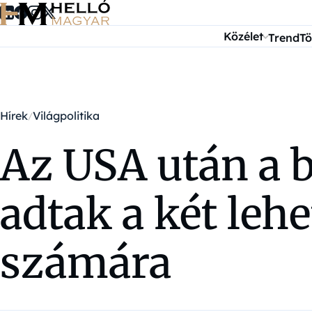
Ugrás a tartalomra
Közélet
Trend
Tö
Hírek
Világpolitika
Az USA után a b
adtak a két leh
számára