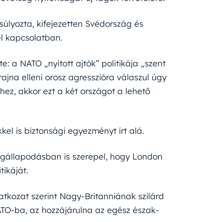
súlyozta, kifejezetten Svédország és
l kapcsolatban.
te: a NATO „nyitott ajtók” politikája „szent
ajna elleni orosz agresszióra válaszul úgy
hez, akkor ezt a két országot a lehető
kkel is biztonsági egyezményt írt alá.
egállapodásban is szerepel, hogy London
tikáját.
latkozat szerint Nagy-Britanniának szilárd
TO-ba, az hozzájárulna az egész észak-