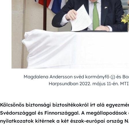
Magdalena Andersson svéd kormányfõ (j) és Bor
Harpsundban 2022. május 11-én. MTI
Kölcsönös biztonsági biztosítékokról írt alá egyezm
Svédországgal és Finnországgal. A megállapodások al
nyilatkozatok kitérnek a két észak-európai ország 