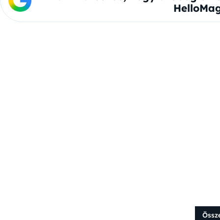
HelloMag
Össz