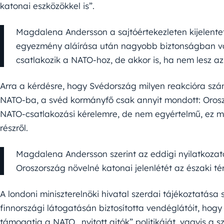
katonai eszközökkel is”.
Magdalena Andersson a sajtóértekezleten kijelente
egyezmény aláírása után nagyobb biztonságban van
csatlakozik a NATO-hoz, de akkor is, ha nem lesz az
Arra a kérdésre, hogy Svédország milyen reakcióra szám
NATO-ba, a svéd kormányfő csak annyit mondott: Orosz
NATO-csatlakozási kérelemre, de nem egyértelmű, ez mi
részről.
Magdalena Andersson szerint az eddigi nyilatkozato
Oroszország növelné katonai jelenlétét az északi t
A londoni miniszterelnöki hivatal szerdai tájékoztatása 
finnországi látogatásán biztosította vendéglátóit, hogy
támogatja a NATO „nyitott ajtók” politikáját, vagyis a s