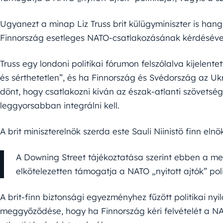
Ugyanezt a minap Liz Truss brit külügyminiszter is hang
Finnország esetleges NATO-csatlakozásának kérdéséve
Truss egy londoni politikai fórumon felszólalva kijelentet
és sérthetetlen”, és ha Finnország és Svédország az Ukr
dönt, hogy csatlakozni kíván az észak-atlanti szövetség
leggyorsabban integrálni kell.
A brit miniszterelnök szerda este Sauli Niinistö finn elnö
A Downing Street tájékoztatása szerint ebben a m
elkötelezetten támogatja a NATO „nyitott ajtók” poli
A brit-finn biztonsági egyezményhez fűzött politikai nyi
meggyőződése, hogy ha Finnország kéri felvételét a NA