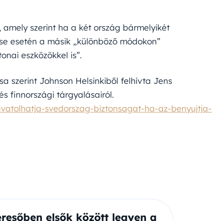
l, amely szerint ha a két ország bármelyikét
rése esetén a másik „különböző módokon”
onai eszközökkel is”.
ása szerint Johnson Helsinkiből felhívta Jens
s finnországi tárgyalásairól.
vatolhatja-svedorszag-biztonsagat-ha-az-benyujtja-
eresőben elsők között legyen a