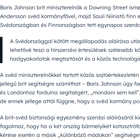
Boris Johnson brit miniszterelnök a Downing Street ism
Andersson svéd kormányfővel, majd Sauli Niinistö finn 
Svédországban és Finnországban tett egynapos szerdai
A Svédországgal kötött megállapodás aláírása utá
lehetővé teszi a hírszerzési értesülések szélesebb 
hadgyakorlatok megtartását és a közös technológiai
A svéd miniszterelnökkel tartott közös sajtóértekezleté
jellegű brit segítségre számíthat – Boris Johnson úgy
és Londonhoz fordulna segítségért, „mondani sem kell”
de ennek jellege attól függne, hogy a svéd kormány po
A brit-svéd biztonsági egyezmény szerdai aláírásáról kia
fogalmaz, hogy ha a két ország bármelyikét katasztróf
kérése esetén a másik „különböző módokon” segítséget 