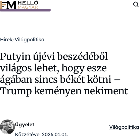
Ugrás a tartalomra
Hírek
Világpolitika
Putyin újévi beszédéből
világos lehet, hogy esze
ágában sincs békét kötni –
Trump keményen nekiment
Ügyelet
Világpolitika
Kategóriák:
Közzétéve:
2026.01.01.