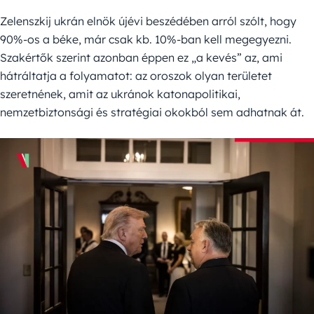
Zelenszkij ukrán elnök újévi beszédében arról szólt, hogy
90%-os a béke, már csak kb. 10%-ban kell megegyezni.
Szakértők szerint azonban éppen ez „a kevés” az, ami
hátráltatja a folyamatot: az oroszok olyan területet
szeretnének, amit az ukránok katonapolitikai,
nemzetbiztonsági és stratégiai okokból sem adhatnak át.