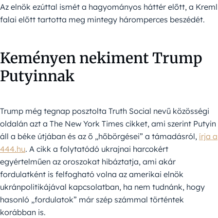
Az elnök ezúttal ismét a hagyományos háttér előtt, a Kreml
falai előtt tartotta meg mintegy háromperces beszédét.
Keményen nekiment Trump
Putyinnak
Trump még tegnap posztolta Truth Social nevű közösségi
oldalán azt a The New York Times cikket, ami szerint Putyin
áll a béke útjában és az ő „hőbörgései” a támadásról,
írja a
444.hu
. A cikk a folytatódó ukrajnai harcokért
egyértelműen az oroszokat hibáztatja, ami akár
fordulatként is felfogható volna az amerikai elnök
ukránpolitikájával kapcsolatban, ha nem tudnánk, hogy
hasonló „fordulatok” már szép számmal történtek
korábban is.