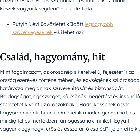
hozzánk és kedvesek számunkra, és magunk is mindig
készek vagyunk segíteni” – jelentette ki.
Putyin újévi üdvözletet küldött
legnagyobb
szövetségesének
– ki lehet az?
Család, hagyomány, hit
Mint fogalmazott, az orosz nép sikereivel új fejezetet ír az
ország ezeréves történelmében, és egységének szilárdsága
határozza meg annak szuverenitását és biztonságát.
Boldogságot, egészséget, kölcsönös megértést és inspiráló
szeretetet kívánt az oroszoknak. „Hadd kössenek össze
hagyományaink, hitünk, emlékeink minden generációt, és
mindig teljes mértékben támogassanak minket! Együtt
vagyunk egy nagy, erős és összetartó család”- jelentette ki.