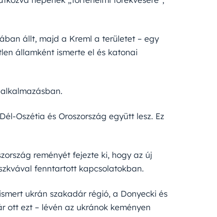
ban állt, majd a Kreml a területet – egy
len államként ismerte el és katonai
ő alkalmazásban.
 Dél-Oszétia és Oroszország együtt lesz. Ez
szország reményét fejezte ki, hogy az új
szkvával fenntartott kapcsolatokban.
elismert ukrán szakadár régió, a Donyecki és
ár ott ezt – lévén az ukránok keményen