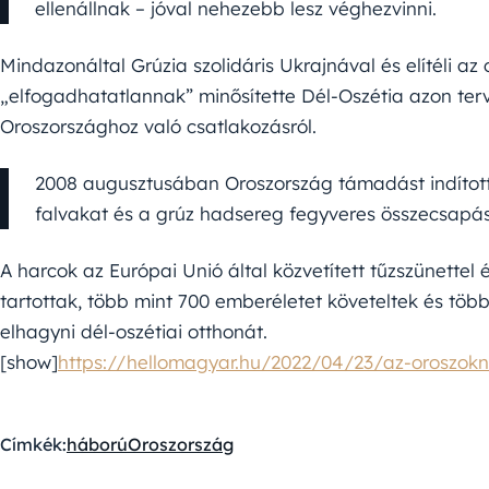
ellenállnak – jóval nehezebb lesz véghezvinni.
Mindazonáltal Grúzia szolidáris Ukrajnával és elítéli az 
„elfogadhatatlannak” minősítette Dél-Oszétia azon ter
Oroszországhoz való csatlakozásról.
2008 augusztusában Oroszország támadást indított 
falvakat és a grúz hadsereg fegyveres összecsapás
A harcok az Európai Unió által közvetített tűzszünettel
tartottak, több mint 700 emberéletet követeltek és több
elhagyni dél-oszétiai otthonát.
[show]
https://hellomagyar.hu/2022/04/23/az-oroszo
Címkék:
háború
Oroszország