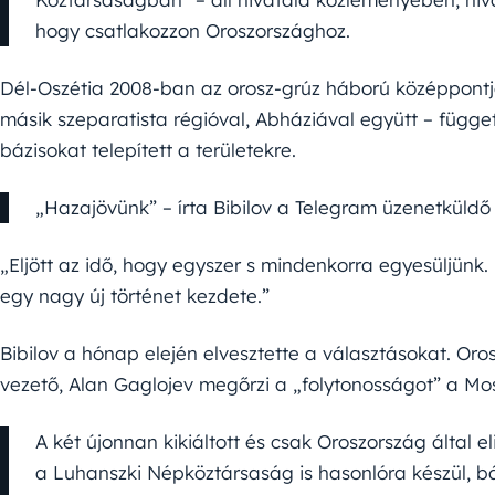
hogy csatlakozzon Oroszországhoz.
Dél-Oszétia 2008-ban az orosz-grúz háború középpontjá
másik szeparatista régióval, Abháziával együtt – függet
bázisokat telepített a területekre.
„Hazajövünk” – írta Bibilov a Telegram üzenetküld
„Eljött az idő, hogy egyszer s mindenkorra egyesüljünk.
egy nagy új történet kezdete.”
Bibilov a hónap elején elvesztette a választásokat. Oro
vezető, Alan Gaglojev megőrzi a „folytonosságot” a Mo
A két újonnan kikiáltott és csak Oroszország által 
a Luhanszki Népköztársaság is hasonlóra készül, b