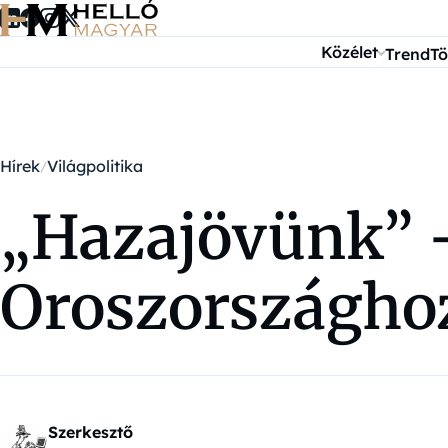
Ugrás a tartalomra
Közélet
Trend
Tö
Hírek
Világpolitika
„Hazajövünk” –
Oroszországho
Szerkesztő