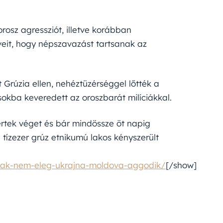
orosz agressziót, illetve korábban
veit, hogy népszavazást tartsanak az
Grúzia ellen, nehéztüzérséggel lőtték a
okba keveredett az oroszbarát milíciákkal.
 értek véget és bár mindössze öt napig
 tízezer grúz etnikumú lakos kényszerült
knak-nem-eleg-ukrajna-moldova-aggodik/
[/show]