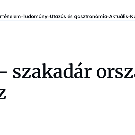
rténelem
Tudomány
Utazás és gasztronómia
Aktuális
K
 szakadár orsz
z