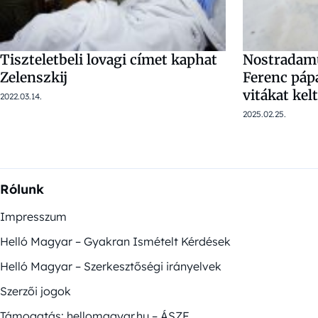
Tiszteletbeli lovagi címet kaphat
Nostradamu
Zelenszkij
Ferenc páp
vitákat kelt
2022.03.14.
2025.02.25.
Rólunk
Impresszum
Helló Magyar – Gyakran Ismételt Kérdések
Helló Magyar – Szerkesztőségi irányelvek
Szerzői jogok
Támogatás: hellomagyar.hu – ÁSZF