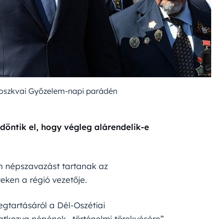
moszkvai Győzelem-napi parádén
döntik el, hogy végleg alárendelik-e
én népszavazást tartanak az
eken a régió vezetője.
egtartásáról a Dél-Oszétiai
atkozva népének „történelmi törekvésére”,