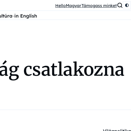
HelloMagyar
Támogass minket
ultúra
in English
ág csatlakozna