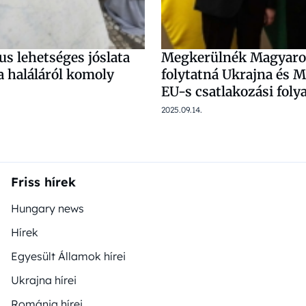
s lehetséges jóslata
Megkerülnék Magyaro
a haláláról komoly
folytatná Ukrajna és 
EU-s csatlakozási fol
2025.09.14.
Friss hírek
Hungary news
Hírek
Egyesült Államok hírei
Ukrajna hírei
Románia hírei