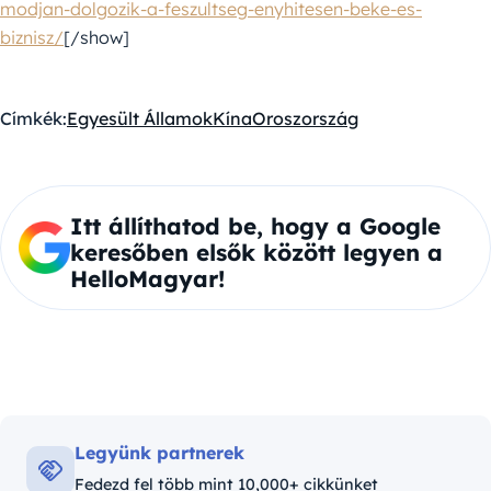
modjan-dolgozik-a-feszultseg-enyhitesen-beke-es-
biznisz/
[/show]
Címkék:
Egyesült Államok
Kína
Oroszország
Itt állíthatod be, hogy a Google
keresőben elsők között legyen a
HelloMagyar!
Legyünk partnerek
Fedezd fel több mint 10,000+ cikkünket