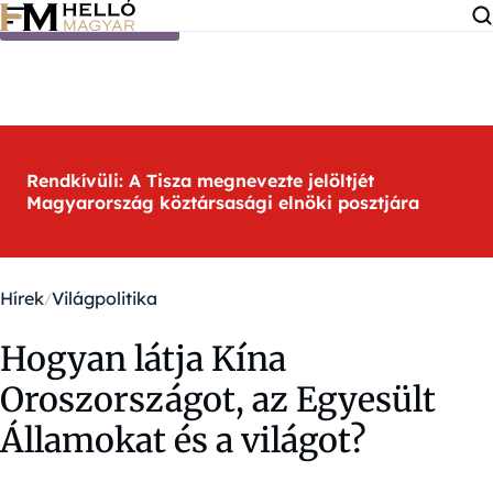
Ugrás a tartalomra
Rendkívüli: A Tisza megnevezte jelöltjét
Magyarország köztársasági elnöki posztjára
Hírek
Világpolitika
Hogyan látja Kína
Oroszországot, az Egyesült
Államokat és a világot?