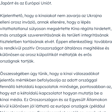
Japánt és az Európai Uniót.
Kijelenthető, hogy a kínaiakat nem zavarja az Ukrajna
elleni orosz invázió, annak ellenére, hogy a lépés
vitathatatlanul súlyosan megsértette Kína régóta hirdetett,
más országok szuverenitásának és területi integritásának
tiszteletben tartásának elvét. Éppen ellenkezőleg: továbbra
is rendkívül pozitív Oroszországot általános megítélése és
különösen az orosz külpolitikát méltatják és erős
országnak tartják.
Összességében úgy tűnik, hogy a kínai válaszadókat
jelentős mértékben befolyásolja az adott országgal
fennálló kétoldalú kapcsolatok minősége, pontosabban az,
hogy ezt a kétoldalú kapcsolatot hogyan mutatja be a
kínai média. Ez Oroszországon és az Egyesült Államokon
kívül különösen jól látható az európai országok (például