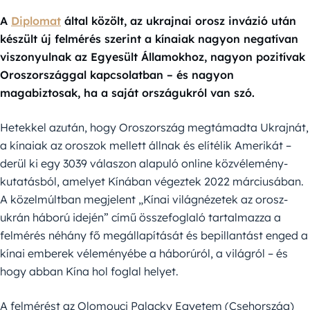
A
Diplomat
által közölt, az ukrajnai orosz invázió után
készült új felmérés szerint a kínaiak nagyon negatívan
viszonyulnak az Egyesült Államokhoz, nagyon pozitívak
Oroszországgal kapcsolatban – és nagyon
magabiztosak, ha a saját országukról van szó.
Hetekkel azután, hogy Oroszország megtámadta Ukrajnát,
a kínaiak az oroszok mellett állnak és elítélik Amerikát –
derül ki egy 3039 válaszon alapuló online közvélemény-
kutatásból, amelyet Kínában végeztek 2022 márciusában.
A közelmúltban megjelent „Kínai világnézetek az orosz-
ukrán háború idején” című összefoglaló tartalmazza a
felmérés néhány fő megállapítását és bepillantást enged a
kínai emberek véleményébe a háborúról, a világról – és
hogy abban Kína hol foglal helyet.
A felmérést az Olomouci Palacky Egyetem (Csehország)