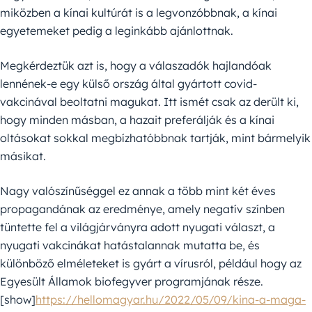
miközben a kínai kultúrát is a legvonzóbbnak, a kínai
egyetemeket pedig a leginkább ajánlottnak.
Megkérdeztük azt is, hogy a válaszadók hajlandóak
lennének-e egy külső ország által gyártott covid-
vakcinával beoltatni magukat. Itt ismét csak az derült ki,
hogy minden másban, a hazait preferálják és a kínai
oltásokat sokkal megbízhatóbbnak tartják, mint bármelyik
másikat.
Nagy valószínűséggel ez annak a több mint két éves
propagandának az eredménye, amely negatív színben
tüntette fel a világjárványra adott nyugati választ, a
nyugati vakcinákat hatástalannak mutatta be, és
különböző elméleteket is gyárt a vírusról, például hogy az
Egyesült Államok biofegyver programjának része.
[show]
https://hellomagyar.hu/2022/05/09/kina-a-maga-