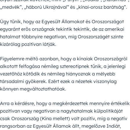
„medvék”, „háború Ukrajnával” és „kínai-orosz barátság”.
Úgy tűnik, hogy az Egyesült Államokat és Oroszországot
egyaránt erős országnak tekintik tekintik, de az amerikai
hatalmat többnyire negatívan, míg Oroszországét szinte
kizárólag pozitívan látják.
Figyelemre méltó azonban, hogy a kínaiak Oroszországról
alkotott felfogása némileg sztereotipnek tűnik, a jelenlegi
vezetőhöz kötődik és némileg hiányoznak a mélyebb
társadalmi gyökerek. Ezért ezek a nézetek viszonylag
könnyen megváltoztathatóak.
Arra a kérdésre, hogy a megkérdezettek mennyire értékelik
pozitívan vagy negatívan a nagyhatalmak külpolitikáját
csak Oroszország (Kína mellett) volt pozitív, míg a negatív
rangsorban az Egyesült Államok állt, megelőzve Indiát,