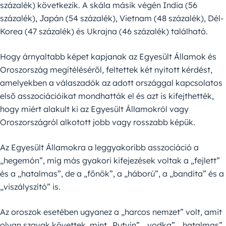
százalék) következik. A skála másik végén India (56
százalék), Japán (54 százalék), Vietnam (48 százalék), Dél-
Korea (47 százalék) és Ukrajna (46 százalék) található.
Hogy árnyaltabb képet kapjanak az Egyesült Államok és
Oroszország megítéléséről, feltettek két nyitott kérdést,
amelyekben a válaszadók az adott országgal kapcsolatos
első asszociációikat mondhatták el és azt is kifejthették,
hogy miért alakult ki az Egyesült Államokról vagy
Oroszországról alkotott jobb vagy rosszabb képük.
Az Egyesült Államokra a leggyakoribb asszociáció a
„hegemón”, míg más gyakori kifejezések voltak a „fejlett”
és a „hatalmas”, de a „főnök”, a „háború”, a „bandita” és a
„viszályszító” is.
Az oroszok esetében ugyanez a „harcos nemzet” volt, amit
olyan szavak követtek, mint „Putyin”, „vodka”, „hatalmas”,