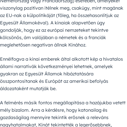
Németország vagy Franciaország) esetében, amelyeket
viszonylag pozitívan ítélnek meg, csakúgy, mint magának
az EU-nak a külpolitikáját (főleg, ha összehasonlítjuk az
Egyesült Államokéval). A kínaiak alapvetően úgy
gondolják, hogy ez az európai nemzeteket tekintve
kölcsönös, ám valójában a németek és a franciák
meglehetősen negatívan állnak Kínához.
Ennélfogva a kínai emberek által alkotott kép a hivatalos
állami narratívák következményei lehetnek, amelyek
gyakran az Egyesült Államok hibáztatására
összpontosítanak és Európát az amerikai befolyás
áldozataként mutatják be.
A felmérés másik fontos megállapítása a hazájukba vetett
mély bizalom. Arra a kérdésre, hogy katonailag és
gazdaságilag mennyire tekintik erősnek a releváns
nagyhatalmakat, Kínát tekintették a legerősebbnek,