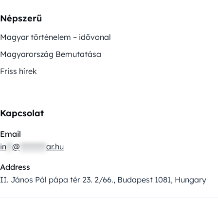
Népszerű
Magyar történelem – idővonal
Magyarország Bemutatása
Friss hírek
Kapcsolat
Email
in
**
@
*********
ar.hu
Address
II. János Pál pápa tér 23. 2/66., Budapest 1081, Hungary