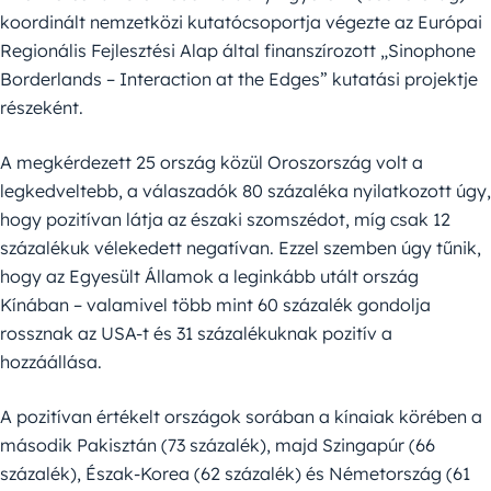
koordinált nemzetközi kutatócsoportja végezte az Európai
Regionális Fejlesztési Alap által finanszírozott „Sinophone
Borderlands – Interaction at the Edges” kutatási projektje
részeként.
A megkérdezett 25 ország közül Oroszország volt a
legkedveltebb, a válaszadók 80 százaléka nyilatkozott úgy,
hogy pozitívan látja az északi szomszédot, míg csak 12
százalékuk vélekedett negatívan. Ezzel szemben úgy tűnik,
hogy az Egyesült Államok a leginkább utált ország
Kínában – valamivel több mint 60 százalék gondolja
rossznak az USA-t és 31 százalékuknak pozitív a
hozzáállása.
A pozitívan értékelt országok sorában a kínaiak körében a
második Pakisztán (73 százalék), majd Szingapúr (66
százalék), Észak-Korea (62 százalék) és Németország (61