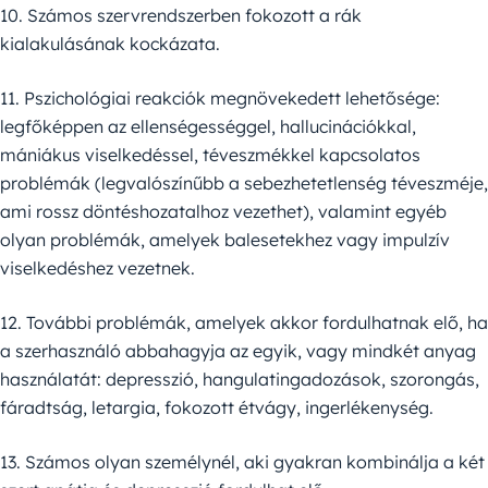
10. Számos szervrendszerben fokozott a rák
kialakulásának kockázata.
11. Pszichológiai reakciók megnövekedett lehetősége:
legfőképpen az ellenségességgel, hallucinációkkal,
mániákus viselkedéssel, téveszmékkel kapcsolatos
problémák (legvalószínűbb a sebezhetetlenség téveszméje,
ami rossz döntéshozatalhoz vezethet), valamint egyéb
olyan problémák, amelyek balesetekhez vagy impulzív
viselkedéshez vezetnek.
12. További problémák, amelyek akkor fordulhatnak elő, ha
a szerhasználó abbahagyja az egyik, vagy mindkét anyag
használatát: depresszió, hangulatingadozások, szorongás,
fáradtság, letargia, fokozott étvágy, ingerlékenység.
13. Számos olyan személynél, aki gyakran kombinálja a két