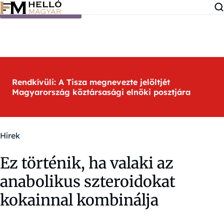
Ugrás a tartalomra
Rendkívüli: A Tisza megnevezte jelöltjét
Magyarország köztársasági elnöki posztjára
Hírek
Ez történik, ha valaki az
anabolikus szteroidokat
kokainnal kombinálja