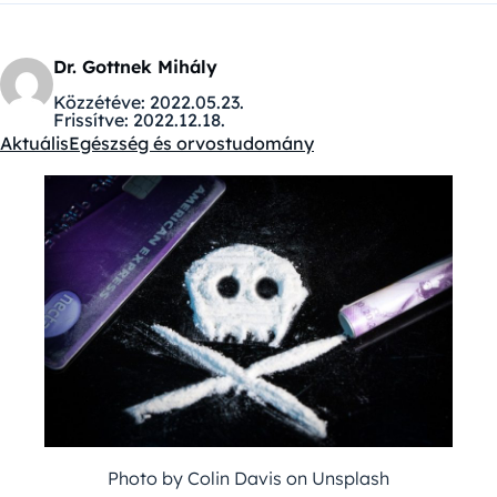
Dr. Gottnek Mihály
Közzétéve:
2022.05.23.
Frissítve:
2022.12.18.
Aktuális
Egészség és orvostudomány
Kategóriák:
Photo by Colin Davis on Unsplash