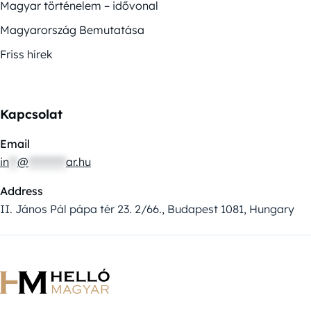
Magyar történelem – idővonal
Magyarország Bemutatása
Friss hírek
Kapcsolat
Email
in
**
@
*********
ar.hu
Address
II. János Pál pápa tér 23. 2/66., Budapest 1081, Hungary