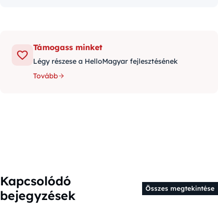
Támogass minket
Légy részese a HelloMagyar fejlesztésének
Tovább
Kapcsolódó
Összes megtekintése
bejegyzések