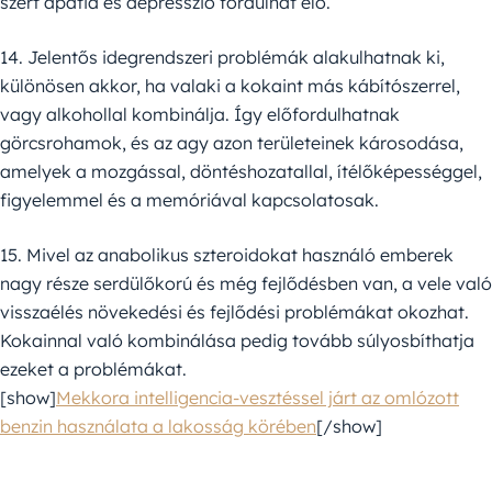
szert apátia és depresszió fordulhat elő.
14. Jelentős idegrendszeri problémák alakulhatnak ki,
különösen akkor, ha valaki a kokaint más kábítószerrel,
vagy alkohollal kombinálja. Így előfordulhatnak
görcsrohamok, és az agy azon területeinek károsodása,
amelyek a mozgással, döntéshozatallal, ítélőképességgel,
figyelemmel és a memóriával kapcsolatosak.
15. Mivel az anabolikus szteroidokat használó emberek
nagy része serdülőkorú és még fejlődésben van, a vele való
visszaélés növekedési és fejlődési problémákat okozhat.
Kokainnal való kombinálása pedig tovább súlyosbíthatja
ezeket a problémákat.
[show]
Mekkora intelligencia-vesztéssel járt az omlózott
benzin használata a lakosság körében
[/show]