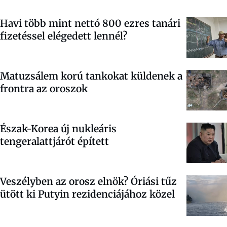
Havi több mint nettó 800 ezres tanári
fizetéssel elégedett lennél?
Matuzsálem korú tankokat küldenek a
frontra az oroszok
Észak-Korea új nukleáris
tengeralattjárót épített
Veszélyben az orosz elnök? Óriási tűz
ütött ki Putyin rezidenciájához közel