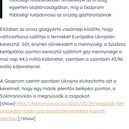
egyetlen olajtársaságában, míg a Gazprom
többségi tulajdonosa az ország gáztárolójának.
Eközben az orosz gázgyártó vasárnap közölte, hogy
változatlanul szállítja a termékét Európába Ukrajnán
keresztül. Sőt, enyhén növekedett a mennyiség: a Szudzsa
betáplálási ponton keresztül szállított gáz mennyisége a
mai nap 44,1 millió köbméter, szemben a szombati 43,96
millió köbméterrel.
A Gazprom szerint azonban Ukrajna elutasította azt a
kérelmet, hogy egy másik jelentős belépési ponton, a
Sokhranovkán is megnyissák a csapokat.
[show]
https://hellomagyar.hu/2022/05/19/legalabb-het-
orszagbol-tobb-szaz-bombafenyegetest-kapott-
szerbia/
[/show]