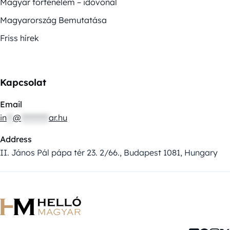
Magyar történelem – idővonal
Magyarország Bemutatása
Friss hírek
Kapcsolat
Email
in
**
@
*********
ar.hu
Address
II. János Pál pápa tér 23. 2/66., Budapest 1081, Hungary