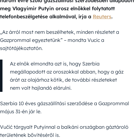
három évre szóló gázszállítási szerződésben állapodott
meg Vlagyimir Putyin orosz elnökkel folytatott
telefonbeszélgetése alkalmával, írja a
Reuters
.
„Az árról most nem beszélhetek, minden részletet a
Gazprommal egyeztetünk” – mondta Vucic a
sajtótájékoztatón.
Az elnök elmondta azt is, hogy Szerbia
megállapodott az oroszokkal abban, hogy a gáz
árát az olajárhoz kötik, de további részleteket
nem volt hajlandó elárulni.
Szerbia 10 éves gázszállítási szerződése a Gazprommal
május 31-én jár le.
Vučić tárgyalt Putyinnal a balkáni országban gáztároló
területének bővítéséről is.