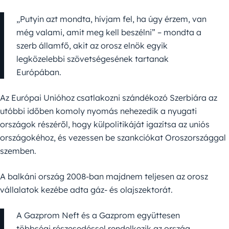
„Putyin azt mondta, hívjam fel, ha úgy érzem, van
még valami, amit meg kell beszélni” – mondta a
szerb államfő, akit az orosz elnök egyik
legközelebbi szövetségesének tartanak
Európában.
Az Európai Unióhoz csatlakozni szándékozó Szerbiára az
utóbbi időben komoly nyomás nehezedik a nyugati
országok részéről, hogy külpolitikáját igazítsa az uniós
országokéhoz, és vezessen be szankciókat Oroszországgal
szemben.
A balkáni ország 2008-ban majdnem teljesen az orosz
vállalatok kezébe adta gáz- és olajszektorát.
A Gazprom Neft és a Gazprom együttesen
többségi részesedéssel rendelkezik az ország