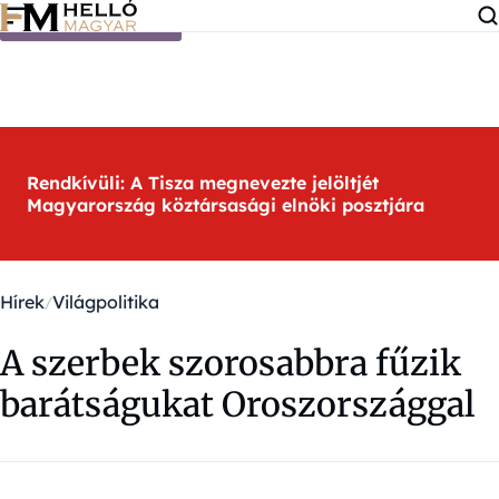
Ugrás a tartalomra
Rendkívüli: A Tisza megnevezte jelöltjét
Magyarország köztársasági elnöki posztjára
Hírek
Világpolitika
A szerbek szorosabbra fűzik
barátságukat Oroszországgal