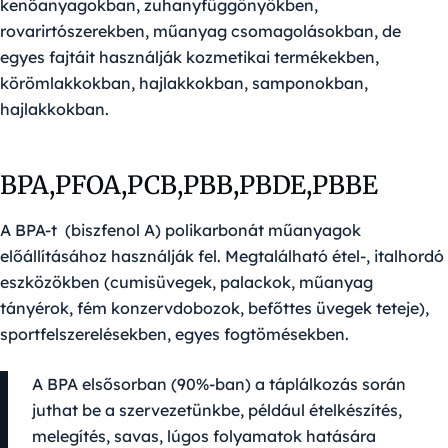
kenőanyagokban, zuhanyfüggönyökben,
rovarirtószerekben, műanyag csomagolásokban, de
egyes fajtáit használják kozmetikai termékekben,
körömlakkokban, hajlakkokban, samponokban,
hajlakkokban.
BPA,PFOA,PCB,PBB,PBDE,PBBE
A BPA-t (biszfenol A)
polikarbonát műanyagok
előállításához használják fel. Megtalálható étel-, italhordó
eszközökben (cumisüvegek, palackok, műanyag
tányérok, fém konzervdobozok, befőttes üvegek teteje),
sportfelszerelésekben, egyes fogtömésekben.
A BPA elsősorban (90%-ban) a táplálkozás során
juthat be a szervezetünkbe, például ételkészítés,
melegítés, savas, lúgos folyamatok hatására