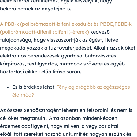
élelmiszerrel kerülhetnek. Egyik veszélyük, hogy
bekerülhetnek az anyatejbe is.
A PBB-k (polibrómozott-bifenilekaduló) és PBDE,PBBE-k
(polibrómozott-difenil (bifenil)-éterek)
kedvező
tulajdonsága, hogy visszaszorítják az égést, illetve
megakadályozzák a tűz tovaterjedését. Alkalmazzák őket
elektromos berendezések gyártása, bútorkészítés,
kárpitozás, textilgyártás, matracok szövetei és egyéb
háztartási cikkek előállítása során.
Ez is érdekes lehet:
Tényleg drágább az egészséges
életmód?
Az összes xenoösztrogént lehetetlen felsorolni, és nem is
cél őket megtanulni. Arra azonban mindenképpen
érdemes odafigyelni, hogy milyen, a vegyipar által
előállított szereket használunk, mit és hogyan eszünk és