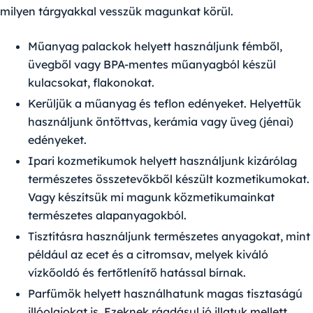
milyen tárgyakkal vesszük magunkat körül.
Műanyag palackok helyett használjunk fémből,
üvegből vagy BPA-mentes műanyagból készül
kulacsokat, flakonokat.
Kerüljük a műanyag és teflon edényeket. Helyettük
használjunk öntöttvas, kerámia vagy üveg (jénai)
edényeket.
Ipari kozmetikumok helyett használjunk kizárólag
természetes összetevőkből készült kozmetikumokat.
Vagy készítsük mi magunk közmetikumainkat
természetes alapanyagokból.
Tisztításra használjunk természetes anyagokat, mint
például az ecet és a citromsav, melyek kiváló
vízkőoldó és fertőtlenítő hatással bírnak.
Parfümök helyett használhatunk magas tisztaságú
illóolajokat is. Ezeknek ráadásul jó illatuk mellett