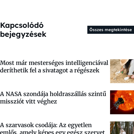
Kapcsolódó
Összes megtekintése
bejegyzések
Most már mesterséges intelligenciával
deríthetik fel a sivatagot a régészek
A NASA szondája holdraszállás szintű
missziót vitt véghez
A szarvasok csodája: Az egyetlen
emlős, amely képes egy egész szervet