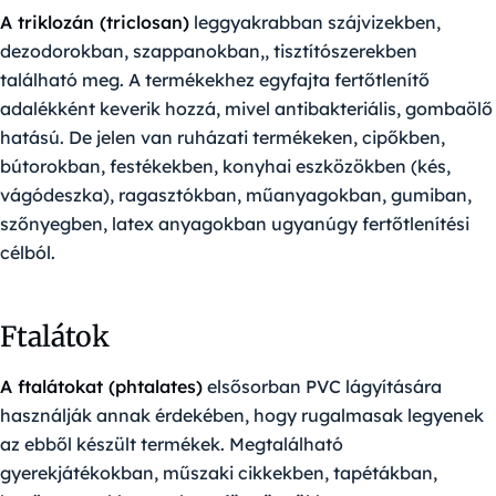
A triklozán (triclosan)
leggyakrabban szájvizekben,
dezodorokban, szappanokban,, tisztítószerekben
található meg. A termékekhez egyfajta fertőtlenítő
adalékként keverik hozzá, mivel antibakteriális, gombaölő
hatású. De jelen van ruházati termékeken, cipőkben,
bútorokban, festékekben, konyhai eszközökben (kés,
vágódeszka), ragasztókban, műanyagokban, gumiban,
szőnyegben, latex anyagokban ugyanúgy fertőtlenítési
célból.
Ftalátok
A ftalátokat (phtalates)
elsősorban PVC lágyítására
használják annak érdekében, hogy rugalmasak legyenek
az ebből készült termékek. Megtalálható
gyerekjátékokban, műszaki cikkekben, tapétákban,