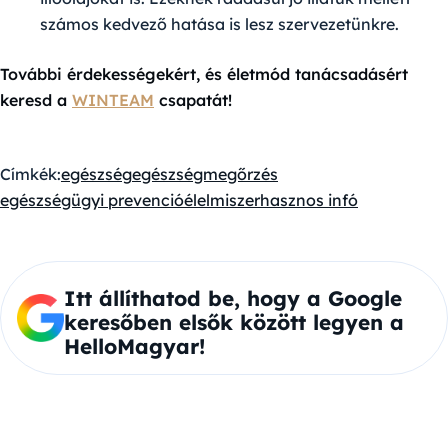
számos kedvező hatása is lesz szervezetünkre.
További érdekességekért, és életmód tanácsadásért
keresd a
WINTEAM
csapatát!
Címkék:
egészség
egészségmegőrzés
egészségügyi prevenció
élelmiszer
hasznos infó
Itt állíthatod be, hogy a Google
keresőben elsők között legyen a
HelloMagyar!