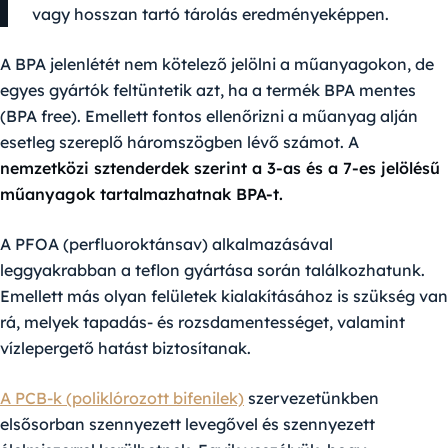
vagy hosszan tartó tárolás eredményeképpen.
A BPA jelenlétét nem kötelező jelölni a műanyagokon, de
egyes gyártók feltüntetik azt, ha a termék BPA mentes
(BPA free). Emellett fontos ellenőrizni a műanyag alján
esetleg szereplő háromszögben lévő számot. A
nemzetközi sztenderdek szerint a 3-as és a 7-es jelölésű
műanyagok tartalmazhatnak BPA-t.
A PFOA (perfluoroktánsav)
alkalmazásával
leggyakrabban a teflon gyártása során találkozhatunk.
Emellett más olyan felületek kialakításához is szükség van
rá, melyek tapadás- és rozsdamentességet, valamint
vízlepergető hatást biztosítanak.
A PCB-k (poliklórozott bifenilek)
szervezetünkben
elsősorban szennyezett levegővel és szennyezett