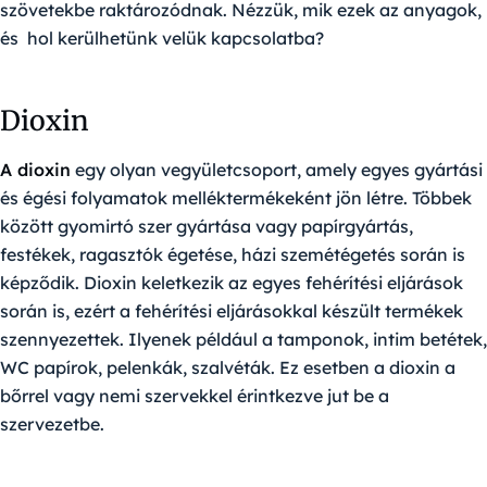
szövetekbe raktározódnak. Nézzük, mik ezek az anyagok,
és hol kerülhetünk velük kapcsolatba?
Dioxin
A dioxin
egy olyan vegyületcsoport, amely egyes gyártási
és égési folyamatok melléktermékeként jön létre. Többek
között gyomirtó szer gyártása vagy papírgyártás,
festékek, ragasztók égetése, házi szemétégetés során is
képződik. Dioxin keletkezik az egyes fehérítési eljárások
során is, ezért a fehérítési eljárásokkal készült termékek
szennyezettek. Ilyenek például a tamponok, intim betétek,
WC papírok, pelenkák, szalvéták. Ez esetben a dioxin a
bőrrel vagy nemi szervekkel érintkezve jut be a
szervezetbe.