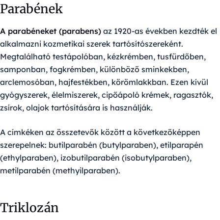
Parabének
A parabéneket (parabens)
az 1920-as években kezdték el
alkalmazni kozmetikai szerek tartósítószereként.
Megtalálható testápolóban, kézkrémben, tusfürdőben,
samponban, fogkrémben, különböző sminkekben,
arclemosóban, hajfestékben, körömlakkban. Ezen kívül
gyógyszerek, élelmiszerek, cipőápoló krémek, ragasztók,
zsírok, olajok tartósítására is használják.
A címkéken az összetevők között a következőképpen
szerepelnek: butilparabén (butylparaben), etilparapén
(ethylparaben), izobutilparabén (isobutylparaben),
metilparabén (methyilparaben).
Triklozán