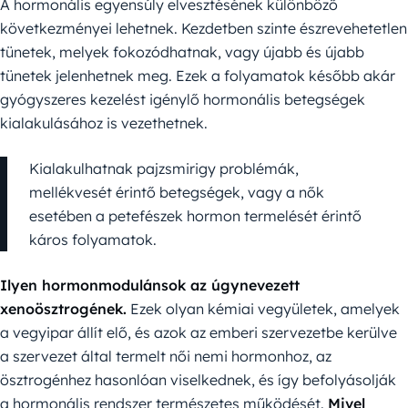
A hormonális egyensúly elvesztésének különböző
következményei lehetnek. Kezdetben szinte észrevehetetlen
tünetek, melyek fokozódhatnak, vagy újabb és újabb
tünetek jelenhetnek meg. Ezek a folyamatok később akár
gyógyszeres kezelést igénylő hormonális betegségek
kialakulásához is vezethetnek.
Kialakulhatnak pajzsmirigy problémák,
mellékvesét érintő betegségek, vagy a nők
esetében a petefészek hormon termelését érintő
káros folyamatok.
Ilyen hormonmodulánsok az úgynevezett
xenoösztrogének.
Ezek olyan kémiai vegyületek, amelyek
a vegyipar állít elő, és azok az emberi szervezetbe kerülve
a szervezet által termelt női nemi hormonhoz, az
ösztrogénhez hasonlóan viselkednek, és így befolyásolják
a hormonális rendszer természetes működését.
Mivel