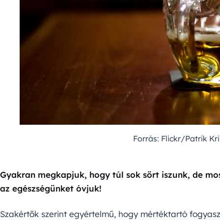
Forrás: Flickr/Patrik K
Gyakran megkapjuk, hogy túl sok sört iszunk, de most
az egészségünket óvjuk!
Szakértők szerint egyértelmű, hogy mértéktartó fogyas