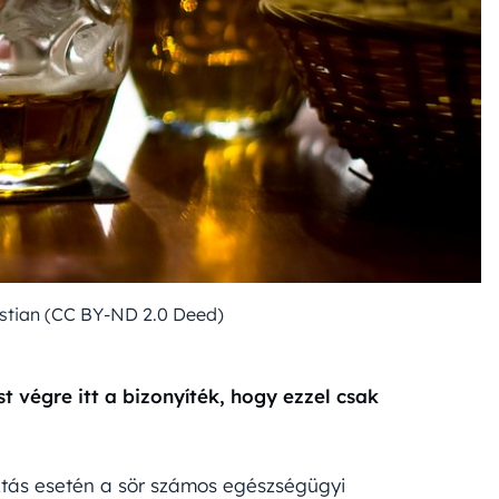
ristian (CC BY-ND 2.0 Deed)
 végre itt a bizonyíték, hogy ezzel csak
ztás esetén a sör számos egészségügyi