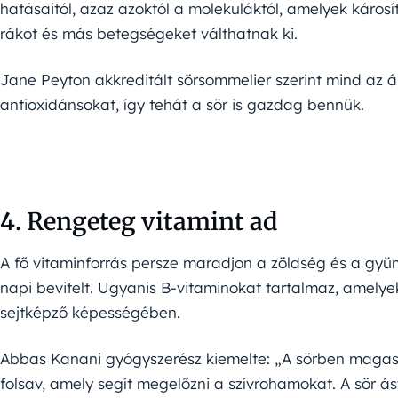
hatásaitól, azaz azoktól a molekuláktól, amelyek károsí
rákot és más betegségeket válthatnak ki.
Jane Peyton akkreditált sörsommelier szerint mind az 
antioxidánsokat, így tehát a sör is gazdag bennük.
4. Rengeteg vitamint ad
A fő vitaminforrás persze maradjon a zöldség és a gyümö
napi bevitelt. Ugyanis B-vitaminokat tartalmaz, amelye
sejtképző képességében.
Abbas Kanani gyógyszerész kiemelte: „A sörben magas 
folsav, amely segít megelőzni a szívrohamokat. A sör á