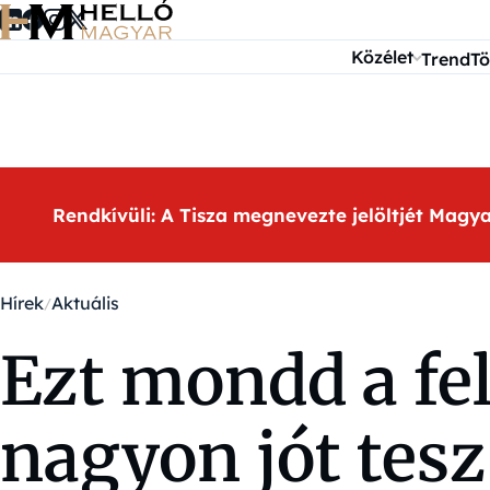
Ugrás a tartalomra
Közélet
Trend
Tö
Rendkívüli: A Tisza megnevezte jelöltjét Magy
Hírek
Aktuális
Ezt mondd a fe
nagyon jót tesz