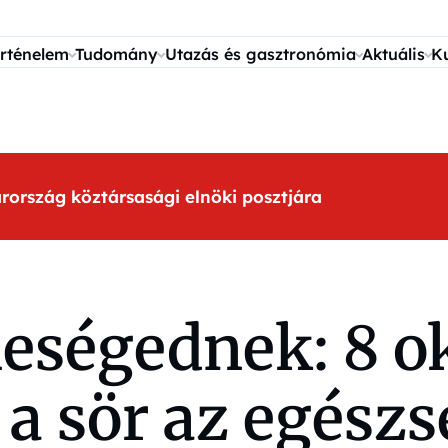
rténelem
Tudomány
Utazás és gasztronómia
Aktuális
K
arország köztársasági elnöki posztjára
leségednek: 8 o
 a sör az egész