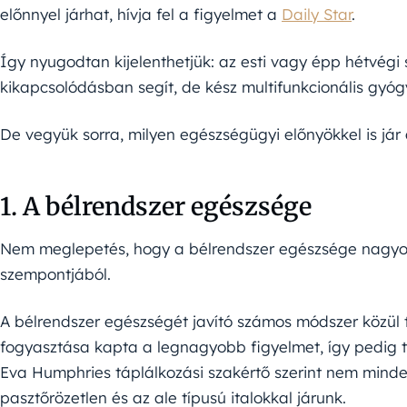
előnnyel járhat, hívja fel a figyelmet a
Daily Star
.
Így nyugodtan kijelenthetjük: az esti vagy épp hétvégi
kikapcsolódásban segít, de kész multifunkcionális gyógy
De vegyük sorra, milyen egészségügyi előnyökkel is jár a
1. A bélrendszer egészsége
Nem meglepetés, hogy a bélrendszer egészsége nagyon
szempontjából.
A bélrendszer egészségét javító számos módszer közül ta
fogyasztása kapta a legnagyobb figyelmet, így pedig t
Eva Humphries táplálkozási szakértő szerint nem minde
pasztőrözetlen és az ale típusú italokkal járunk.