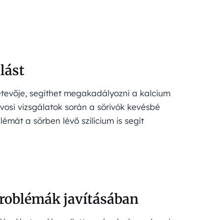
lást
zetevője, segíthet megakadályozni a kalcium
vosi vizsgálatok során a sörivók kevésbé
lémát a sörben lévő szilícium is segít
 problémák javításában