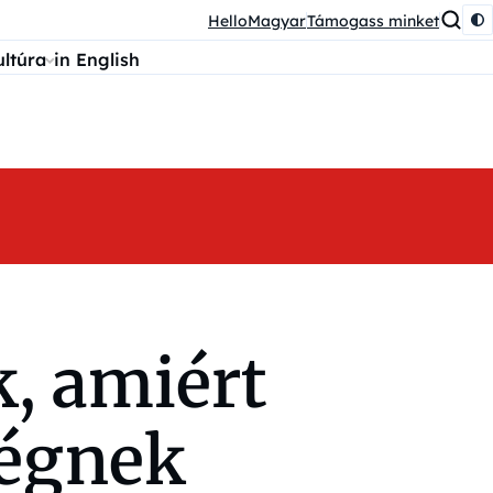
HelloMagyar
Támogass minket
ultúra
in English
k, amiért
ségnek