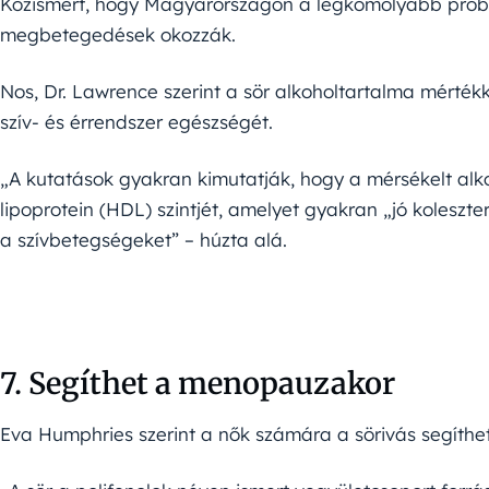
Közismert, hogy Magyarországon a legkomolyabb problé
megbetegedések okozzák.
Nos, Dr. Lawrence szerint a sör alkoholtartalma mérték
szív- és érrendszer egészségét.
„A kutatások gyakran kimutatják, hogy a mérsékelt alk
lipoprotein (HDL) szintjét, amelyet gyakran „jó koleszte
a szívbetegségeket” – húzta alá.
7. Segíthet a menopauzakor
Eva Humphries szerint a nők számára a sörivás segíth