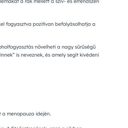
mákat a rák mellett a szív- és érrendszeri
kel fogyasztva pozitívan befolyásolhatja a
oholfogyasztás növelheti a nagy sűrűségű
rinnek” is neveznek, és amely segít kivédeni
et a menopauza idején.