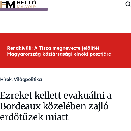
Ugrás a tartalomra
Rendkívüli: A Tisza megnevezte jelöltjét
Magyarország köztársasági elnöki posztjára
Hírek
Világpolitika
Ezreket kellett evakuálni a
Bordeaux közelében zajló
erdőtüzek miatt