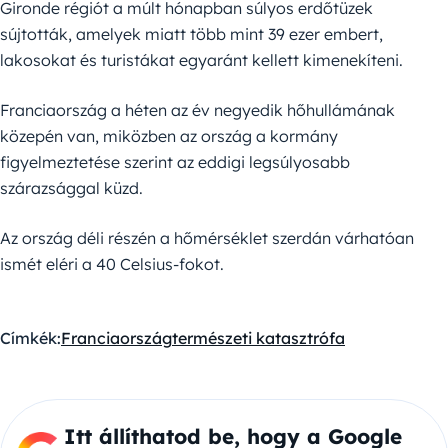
Gironde régiót a múlt hónapban súlyos erdőtüzek
sújtották, amelyek miatt több mint 39 ezer embert,
lakosokat és turistákat egyaránt kellett kimenekíteni.
Franciaország a héten az év negyedik hőhullámának
közepén van, miközben az ország a kormány
figyelmeztetése szerint az eddigi legsúlyosabb
szárazsággal küzd.
Az ország déli részén a hőmérséklet szerdán várhatóan
ismét eléri a 40 Celsius-fokot.
Címkék:
Franciaország
természeti katasztrófa
Itt állíthatod be, hogy a Google