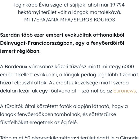
leginkább Évia szigetét sújtják, ahol már 19 794
hektárnyi terület vált a lángok martalékává.
MTI/EPA/ANA-MPA/SPIROS KOUROS
Szerdán több ezer embert evakuáltak otthonaikból
Délnyugat-Franciaországban, egy a fenyőerdőiről
ismert régióban.
A Bordeaux városához közeli tűzvész miatt mintegy 6000
embert kellett evakuálni, a lángok pedog legalább tizenhat
házat elpusztítottak. Az erdőtűz közelsége miatt szerda
délután lezártak egy főútvonalat – számol be az
Euronews
.
A tűzoltók által közzétett fotók alapján látható, hogy a
lángok fenyőerdőkben tombolnak, és sötétszürke
füstfelhőket eregetnek az ég felé.
Több mint 60 négyzetkilométernyi terület égett le a Gironde