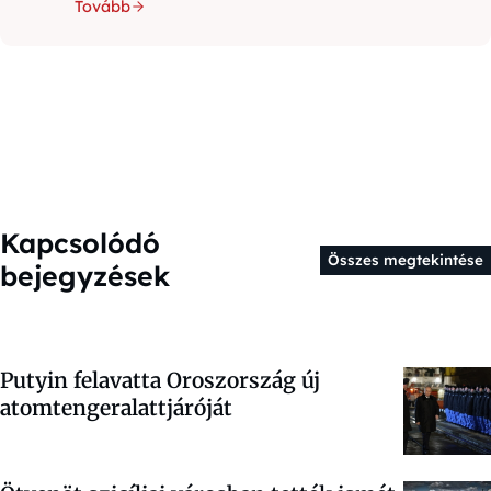
Tovább
Kapcsolódó
Összes megtekintése
bejegyzések
Putyin felavatta Oroszország új
atomtengeralattjáróját