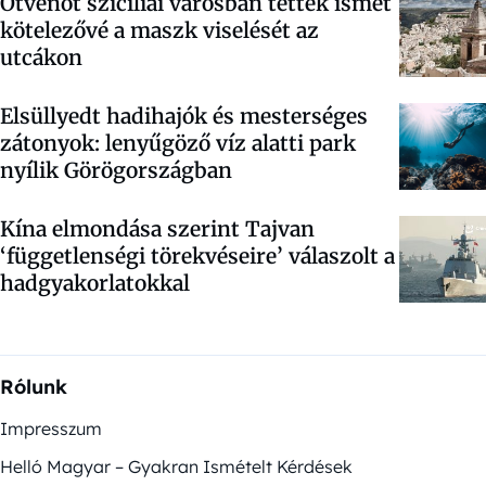
Ötvenöt szicíliai városban tették ismét
kötelezővé a maszk viselését az
utcákon
Elsüllyedt hadihajók és mesterséges
zátonyok: lenyűgöző víz alatti park
nyílik Görögországban
Kína elmondása szerint Tajvan
‘függetlenségi törekvéseire’ válaszolt a
hadgyakorlatokkal
Rólunk
Impresszum
Helló Magyar – Gyakran Ismételt Kérdések