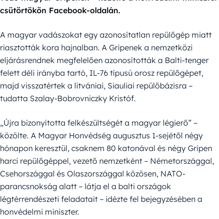
csütörtökön Facebook-oldalán.
A magyar vadászokat egy azonosítatlan repülőgép miatt
riasztották kora hajnalban. A Gripenek a nemzetközi
eljárásrendnek megfelelően azonosították a Balti-tenger
felett déli irányba tartó, IL-76 típusú orosz repülőgépet,
majd visszatértek a litvániai, Siauliai repülőbázisra –
tudatta Szalay-Bobrovniczky Kristóf.
„Újra bizonyította felkészültségét a magyar légierő” –
közölte. A Magyar Honvédség augusztus 1-sejétől négy
hónapon keresztül, csaknem 80 katonával és négy Gripen
harci repülőgéppel, vezető nemzetként – Németországgal,
Csehországgal és Olaszországgal közösen, NATO-
parancsnokság alatt – látja el a balti országok
légtérrendészeti feladatait – idézte fel bejegyzésében a
honvédelmi miniszter.