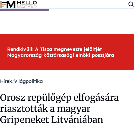
Ugrás a tartalomra
Rendkívüli: A Tisza megnevezte jelöltjét
Magyarország köztársasági elnöki posztjára
Hírek
Világpolitika
Orosz repülőgép elfogására
riasztották a magyar
Gripeneket Litvániában