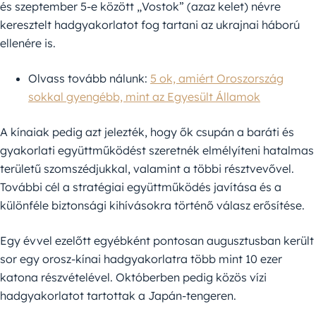
és szeptember 5-e között „Vostok” (azaz kelet) névre
keresztelt hadgyakorlatot fog tartani az ukrajnai háború
ellenére is.
Olvass tovább nálunk:
5 ok, amiért Oroszország
sokkal gyengébb, mint az Egyesült Államok
A kínaiak pedig azt jelezték, hogy ők csupán a baráti és
gyakorlati együttműködést szeretnék elmélyíteni hatalmas
területű szomszédjukkal, valamint a többi résztvevővel.
További cél a stratégiai együttműködés javítása és a
különféle biztonsági kihívásokra történő válasz erősítése.
Egy évvel ezelőtt egyébként pontosan augusztusban került
sor egy orosz-kínai hadgyakorlatra több mint 10 ezer
katona részvételével. Októberben pedig közös vízi
hadgyakorlatot tartottak a Japán-tengeren.