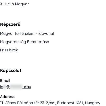
X- Helló Magyar
Népszerű
Magyar történelem – idővonal
Magyarország Bemutatása
Friss hírek
Kapcsolat
Email
in
**
@
*********
ar.hu
Address
II. János Pál pápa tér 23. 2/66., Budapest 1081, Hungary