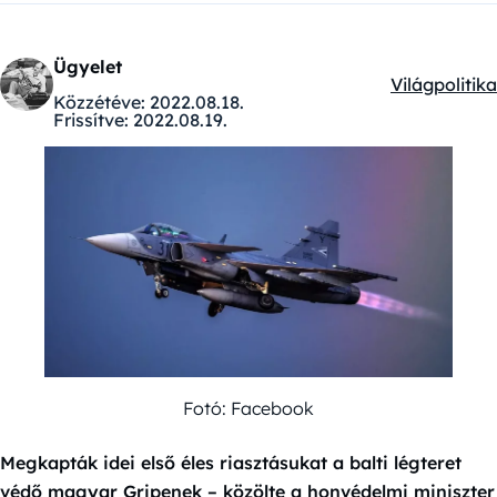
Ügyelet
Világpolitika
Kategóriák:
Közzétéve:
2022.08.18.
Frissítve:
2022.08.19.
Fotó: Facebook
Megkapták idei első éles riasztásukat a balti légteret
védő magyar Gripenek – közölte a honvédelmi miniszter