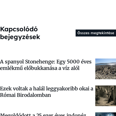
Kapcsolódó
Összes megtekintése
bejegyzések
A spanyol Stonehenge: Egy 5000 éves
emlékmű előbukkanása a víz alól
Ezek voltak a halál leggyakoribb okai a
Római Birodalomban
Megoldódott a 25 ezer éves indonéz