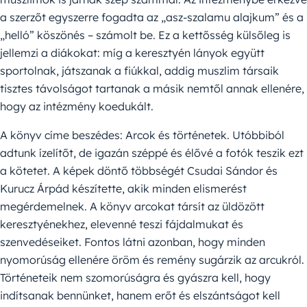
a szerzőt egyszerre fogadta az „asz-szalamu alajkum” és a
„helló” köszönés – számolt be. Ez a kettősség külsőleg is
jellemzi a diákokat: míg a keresztyén lányok együtt
sportolnak, játszanak a fiúkkal, addig muszlim társaik
tisztes távolságot tartanak a másik nemtől annak ellenére,
hogy az intézmény koedukált.
A könyv címe beszédes: Arcok és történetek. Utóbbiból
adtunk ízelítőt, de igazán széppé és élővé a fotók teszik ezt
a kötetet. A képek döntő többségét Csudai Sándor és
Kurucz Árpád készítette, akik minden elismerést
megérdemelnek. A könyv arcokat társít az üldözött
keresztyénekhez, elevenné teszi fájdalmukat és
szenvedéseiket. Fontos látni azonban, hogy minden
nyomorúság ellenére öröm és remény sugárzik az arcukról.
Történeteik nem szomorúságra és gyászra kell, hogy
indítsanak bennünket, hanem erőt és elszántságot kell