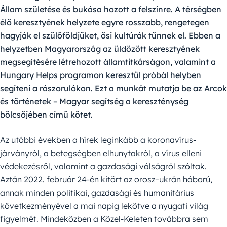
Állam születése és bukása hozott a felszínre. A térségben
élő keresztyének helyzete egyre rosszabb, rengetegen
hagyják el szülőföldjüket, ősi kultúrák tűnnek el. Ebben a
helyzetben Magyarország az üldözött keresztyének
megsegítésére létrehozott államtitkárságon, valamint a
Hungary Helps programon keresztül próbál helyben
segíteni a rászorulókon. Ezt a munkát mutatja be az Arcok
és történetek – Magyar segítség a kereszténység
bölcsőjében című kötet.
Az utóbbi években a hírek leginkább a koronavírus-
járványról, a betegségben elhunytakról, a vírus elleni
védekezésről, valamint a gazdasági válságról szóltak.
Aztán 2022. február 24-én kitört az orosz–ukrán háború,
annak minden politikai, gazdasági és humanitárius
következményével a mai napig lekötve a nyugati világ
figyelmét. Mindeközben a Közel-Keleten továbbra sem