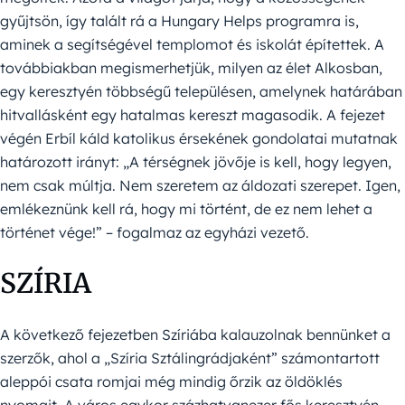
gyűjtsön, így talált rá a Hungary Helps programra is,
aminek a segítségével templomot és iskolát építettek. A
továbbiakban megismerhetjük, milyen az élet Alkosban,
egy keresztyén többségű településen, amelynek határában
hitvallásként egy hatalmas kereszt magasodik. A fejezet
végén Erbíl káld katolikus érsekének gondolatai mutatnak
határozott irányt: „A térségnek jövője is kell, hogy legyen,
nem csak múltja. Nem szeretem az áldozati szerepet. Igen,
emlékeznünk kell rá, hogy mi történt, de ez nem lehet a
történet vége!” – fogalmaz az egyházi vezető.
SZÍRIA
A következő fejezetben Szíriába kalauzolnak bennünket a
szerzők, ahol a „Szíria Sztálingrádjaként” számontartott
aleppói csata romjai még mindig őrzik az öldöklés
nyomait. A város egykor százhatvanezer fős keresztyén