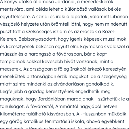
A könyv utolsó állomása Jordánia, a menedékkérők
mentsvára, ami példa lehet a különböző vallások békés
együttélésére. A szíriai és iraki állapotok, valamint Libanon
vészjósló helyzete után örömteli látni, hogy nem mindenütt
pusztított a szélsőséges iszlám és az erőszak a Közel-
Keleten. Bebizonyosodott, hogy igenis képesek muszlimok
és keresztyének békésen együtt élni. Egymásnak válaszol a
müezzin és a harangszó a fővárosban, bár a kopt
templomok sokkal kevesebb hívőt vonzanak, mint a
mecsetek. Az országban a főleg Irakból érkező keresztyén
menekültek biztonságban érzik magukat, de a szegénység
miatt szinte mindenki az elvándorláson gondolkodik.
Legfeljebb a gazdag keresztyének engedhetik meg
maguknak, hogy Jordániában maradjanak – szűrhetjük le a
tanulságot. A fővárostól, Ammántól nagyjából hetven
kilométerre található kisvárosban, Al-Huszunban működik
egy görög katolikus fenntartású iskola, ahová egyébként
muszlimok is járnak szép számmal. Az intézménybe érkezve