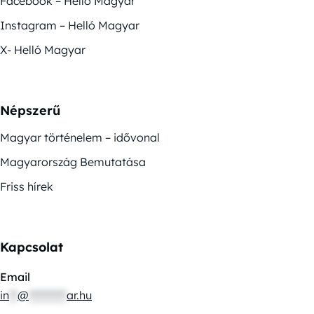
Facebook – Helló Magyar
Instagram – Helló Magyar
X- Helló Magyar
Népszerű
Magyar történelem – idővonal
Magyarország Bemutatása
Friss hírek
Kapcsolat
Email
in
**
@
*********
ar.hu