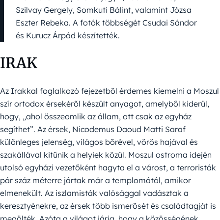
Szilvay Gergely, Somkuti Bálint, valamint Józsa
Eszter Rebeka. A fotók többségét Csudai Sándor
és Kurucz Árpád készítették.
IRAK
Az Irakkal foglalkozó fejezetből érdemes kiemelni a Moszul
szír ortodox érsekéről készült anyagot, amelyből kiderül,
hogy, „ahol összeomlik az állam, ott csak az egyház
segíthet”. Az érsek, Nicodemus Daoud Matti Saraf
különleges jelenség, világos bőrével, vörös hajával és
szakállával kitűnik a helyiek közül. Moszul ostroma idején
utolsó egyházi vezetőként hagyta el a várost, a terroristák
pár száz méterre jártak már a templomától, amikor
elmenekült. Az iszlamisták valósággal vadásztak a
keresztyénekre, az érsek több ismerősét és családtagját is
megölték. Azóta a világot járja, hogy a közösségének