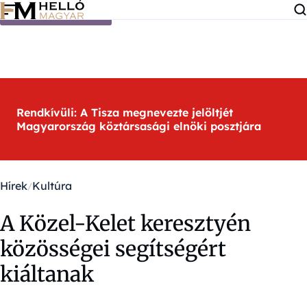
Ugrás a tartalomra
Rendkívüli: A Tisza megnevezte jelöltjét
Magyarország köztársasági elnöki posztjára
Hírek
Kultúra
A Közel-Kelet keresztyén
közösségei segítségért
kiáltanak