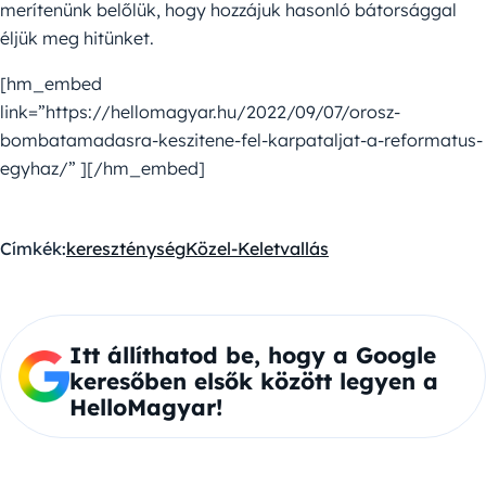
merítenünk belőlük, hogy hozzájuk hasonló bátorsággal
éljük meg hitünket.
[hm_embed
link=”https://hellomagyar.hu/2022/09/07/orosz-
bombatamadasra-keszitene-fel-karpataljat-a-reformatus-
egyhaz/” ][/hm_embed]
Címkék:
kereszténység
Közel-Kelet
vallás
Itt állíthatod be, hogy a Google
keresőben elsők között legyen a
HelloMagyar!