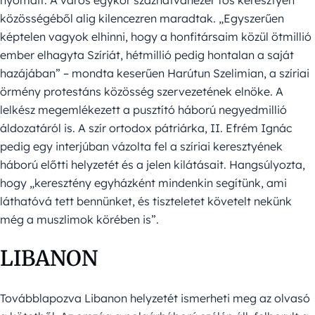
közösségéből alig kilencezren maradtak. „Egyszerűen
képtelen vagyok elhinni, hogy a honfitársaim közül ötmillió
ember elhagyta Szíriát, hétmillió pedig hontalan a saját
hazájában” – mondta keserűen Harútun Szelimian, a szíriai
örmény protestáns közösség szervezetének elnöke. A
lelkész megemlékezett a pusztító háború negyedmillió
áldozatáról is. A szír ortodox pátriárka, II. Efrém Ignác
pedig egy interjúban vázolta fel a szíriai keresztyének
háború előtti helyzetét és a jelen kilátásait. Hangsúlyozta,
hogy „keresztény egyházként mindenkin segítünk, ami
láthatóvá tett bennünket, és tiszteletet követelt nekünk
még a muszlimok körében is”.
LIBANON
Továbblapozva Libanon helyzetét ismerheti meg az olvasó