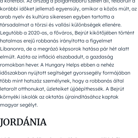
a kötetből. Az ország a polgárháború szélén áll, felborult a
korábbi időket jellemző egyensúly, amikor a közös múlt, az
arab nyelv és kultúra sikeresen egyben tartotta a
társadalmat a törzsi és vallási különbségek ellenére.
Legutóbb a 2020-as, a főváros, Bejrút kikötőjében történt
hatalmas erejű robbanás irányította a figyelmet
Libanonra, de a megrázó képsorok hatása pár hét alatt
elmúlt. Azóta az infláció elszabadult, a gazdaság
romokban hever. A Hungary Helps ebben a nehéz
időszakban nyújtott segítséget gyorssegély formájában
több mint hatszáz személynek, hogy a robbanás által
letarolt otthonukat, üzleteiket újjáépíthessék. A Bejrút
környéki iskolák az oktatás újraindításához kaptak
magyar segélyt.
JORDÁNIA