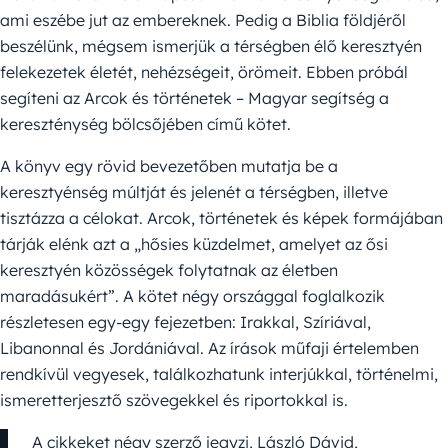
ami eszébe jut az embereknek. Pedig a Biblia földjéről
beszélünk, mégsem ismerjük a térségben élő keresztyén
felekezetek életét, nehézségeit, örömeit. Ebben próbál
segíteni az Arcok és történetek – Magyar segítség a
kereszténység bölcsőjében című kötet.
A könyv egy rövid bevezetőben mutatja be a
keresztyénség múltját és jelenét a térségben, illetve
tisztázza a célokat. Arcok, történetek és képek formájában
tárják elénk azt a „hősies küzdelmet, amelyet az ősi
keresztyén közösségek folytatnak az életben
maradásukért”. A kötet négy országgal foglalkozik
részletesen egy-egy fejezetben: Irakkal, Szíriával,
Libanonnal és Jordániával. Az írások műfaji értelemben
rendkívül vegyesek, találkozhatunk interjúkkal, történelmi,
ismeretterjesztő szövegekkel és riportokkal is.
A cikkeket négy szerző jegyzi, László Dávid,