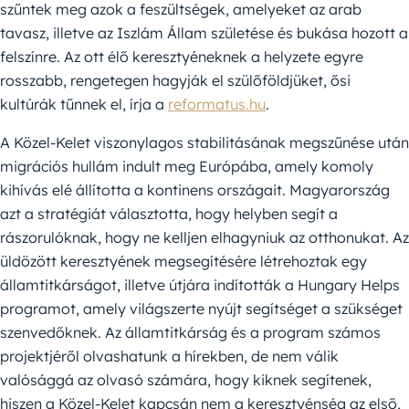
szűntek meg azok a feszültségek, amelyeket az arab
tavasz, illetve az Iszlám Állam születése és bukása hozott a
felszínre. Az ott élő keresztyéneknek a helyzete egyre
rosszabb, rengetegen hagyják el szülőföldjüket, ősi
kultúrák tűnnek el, írja a
reformatus.hu
.
A Közel-Kelet viszonylagos stabilitásának megszűnése után
migrációs hullám indult meg Európába, amely komoly
kihívás elé állította a kontinens országait. Magyarország
azt a stratégiát választotta, hogy helyben segít a
rászorulóknak, hogy ne kelljen elhagyniuk az otthonukat. Az
üldözött keresztyének megsegítésére létrehoztak egy
államtitkárságot, illetve útjára indították a Hungary Helps
programot, amely világszerte nyújt segítséget a szükséget
szenvedőknek. Az államtitkárság és a program számos
projektjéről olvashatunk a hírekben, de nem válik
valósággá az olvasó számára, hogy kiknek segítenek,
hiszen a Közel-Kelet kapcsán nem a keresztyénség az első,