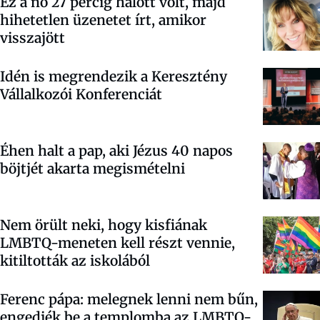
Ez a nő 27 percig halott volt, majd
hihetetlen üzenetet írt, amikor
visszajött
Idén is megrendezik a Keresztény
Vállalkozói Konferenciát
Éhen halt a pap, aki Jézus 40 napos
böjtjét akarta megismételni
Nem örült neki, hogy kisfiának
LMBTQ-meneten kell részt vennie,
kitiltották az iskolából
Ferenc pápa: melegnek lenni nem bűn,
engedjék be a templomba az LMBTQ-