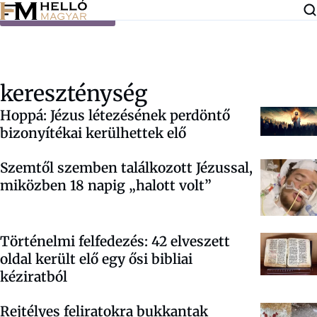
Ugrás a tartalomra
kereszténység
Hoppá: Jézus létezésének perdöntő
bizonyítékai kerülhettek elő
Szemtől szemben találkozott Jézussal,
miközben 18 napig „halott volt”
Történelmi felfedezés: 42 elveszett
oldal került elő egy ősi bibliai
kéziratból
Rejtélyes feliratokra bukkantak