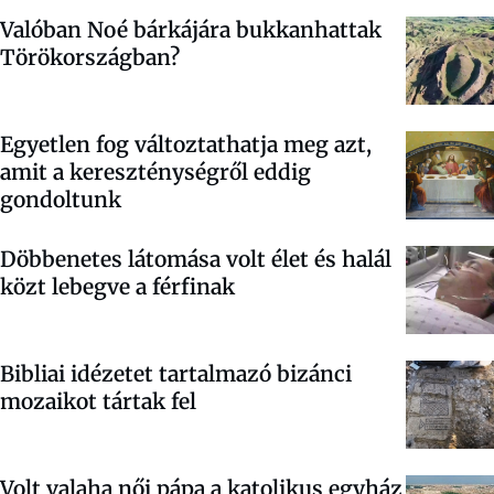
Valóban Noé bárkájára bukkanhattak
Törökországban?
Egyetlen fog változtathatja meg azt,
amit a kereszténységről eddig
gondoltunk
Döbbenetes látomása volt élet és halál
közt lebegve a férfinak
Bibliai idézetet tartalmazó bizánci
mozaikot tártak fel
Volt valaha női pápa a katolikus egyház