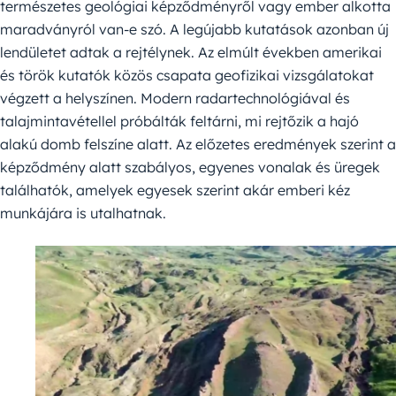
természetes geológiai képződményről vagy ember alkotta
maradványról van-e szó. A legújabb kutatások azonban új
lendületet adtak a rejtélynek. Az elmúlt években amerikai
és török kutatók közös csapata geofizikai vizsgálatokat
végzett a helyszínen. Modern radartechnológiával és
talajmintavétellel próbálták feltárni, mi rejtőzik a hajó
alakú domb felszíne alatt. Az előzetes eredmények szerint a
képződmény alatt szabályos, egyenes vonalak és üregek
találhatók, amelyek egyesek szerint akár emberi kéz
munkájára is utalhatnak.