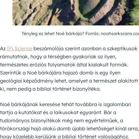
Tényleg ez lehet Noé bárkája? Forrás: noahsarkscans.c
Az
IFLScience
beszámolója szerint azonban a szkeptikusok
rámutatnak, hogy a térségben gyakoriak az ilyen,
természetes eróziós folyamatok által kialakult formák.
Szerintük a Noé bárkájára hajazó domb is egy ilyen
geológiai képződmény lehet, amelyet a természet alakított
ki, nem pedig a bibliai történet bizonyítéka.
Noé bárkájának keresése tehát továbbra is izgalomban
tartja a kutatókat és a laikusokat egyaránt. Bár a
tudományos bizonyítékok még nem egyértelműek, a
törökországi hajó alakú domb újabb lehetőséget kínál arra,
hogy közelebb kerüljünk a bibliai történet valóságához.