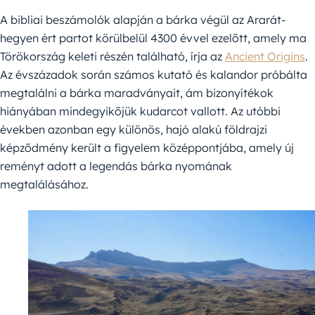
A bibliai beszámolók alapján a bárka végül az Ararát-
hegyen ért partot körülbelül 4300 évvel ezelőtt, amely ma
Törökország keleti részén található, írja az
Ancient Origins
.
Az évszázadok során számos kutató és kalandor próbálta
megtalálni a bárka maradványait, ám bizonyítékok
hiányában mindegyikőjük kudarcot vallott. Az utóbbi
években azonban egy különös, hajó alakú földrajzi
képződmény került a figyelem középpontjába, amely új
reményt adott a legendás bárka nyomának
megtalálásához.