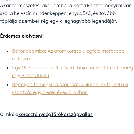
Akár természetes, akár ember alkotta képződményről van
szó, a helyszín mindenképpen lenyűgöző, és tovább
táplálja az emberiség egyik legnagyobb legendáját.
Érdemes elolvasni:
Bőröndbomba: Az atomkorszak legfélelmetesebb
mítosza
Egy 19. században elsüllyedt hajó roncsát találta meg
egy 8 éves kisfiú
Rejtélyes tömegsír a szomszédunkban: 37 fej nélküli
csontváz egy 7 ezer éves árokban
Címkék:
kereszténység
Törökország
vallás