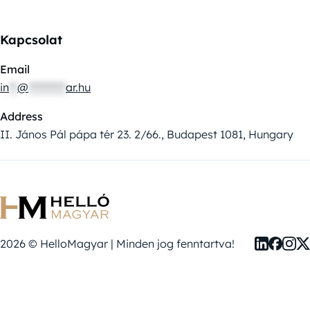
Kapcsolat
Email
in
**
@
*********
ar.hu
Address
II. János Pál pápa tér 23. 2/66., Budapest 1081, Hungary
2026 © HelloMagyar | Minden jog fenntartva!