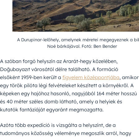
A Durupinar-lelőhely, amelynek méretei megegyeznek a bib
Noé bárkájával. Fotó: Ben Bender
A szóban forgó helyszín az Ararát-hegy közelében,
Doğubayazıt városától délre található. A formáció
elsőként 1959-ben került a
figyelem középpontjába
, amikor
egy török pilóta légi felvételeket készített a környékről. A
képeken egy hajóhoz hasonló, nagyjából 164 méter hosszú
és 40 méter széles domb látható, amely a helyiek és
kutatók fantáziáját egyaránt megmozgatta.
Azóta több expedíció is vizsgálta a helyszínt, de a
tudományos közösség véleménye megoszlik arról, hogy