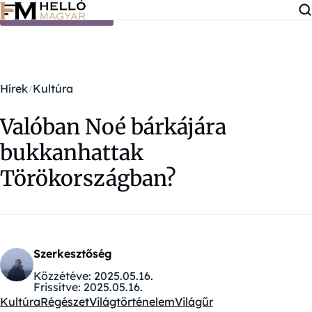
Ugrás a tartalomra
Hírek
Kultúra
Valóban Noé bárkájára
bukkanhattak
Törökországban?
Szerkesztőség
Közzétéve:
2025.05.16.
Frissítve:
2025.05.16.
Kultúra
Régészet
Világtörténelem
Világűr
Kategóriák: