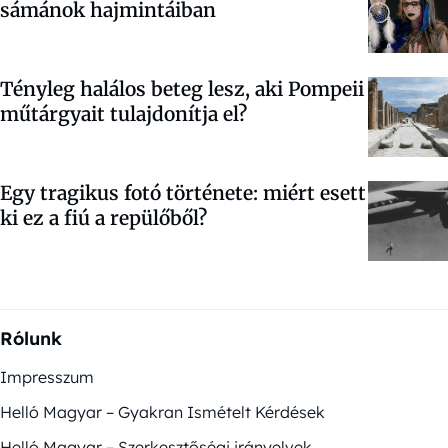
sámánok hajmintáiban
Tényleg halálos beteg lesz, aki Pompeii
műtárgyait tulajdonítja el?
Egy tragikus fotó története: miért esett
ki ez a fiú a repülőből?
Rólunk
Impresszum
Helló Magyar – Gyakran Ismételt Kérdések
Helló Magyar – Szerkesztőségi irányelvek