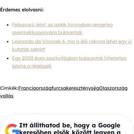
Érdemes elolvasni:
Felkavaró lelet: az azték toronyban rengeteg
gyermekkoponyára bukkantak
Leonardo da Vincinek 6, ma is élő rokona lehet egy új
kutatás szerint
Egy 2000 éves szarkofágban bukkantak hihetetlen
leletre a régészek
Címkék:
Franciaország
furcsa
kereszténység
Olaszország
vallás
Itt állíthatod be, hogy a Google
keresőben elsők között legyen a