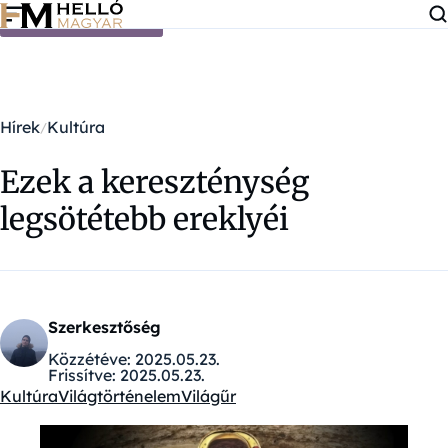
Ugrás a tartalomra
Hírek
Kultúra
Ezek a kereszténység
legsötétebb ereklyéi
Szerkesztőség
Közzétéve:
2025.05.23.
Frissítve:
2025.05.23.
Kultúra
Világtörténelem
Világűr
Kategóriák: