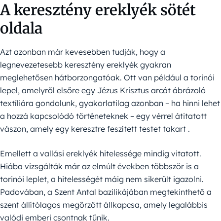
A keresztény ereklyék sötét
oldala
Azt azonban már kevesebben tudják, hogy a
legnevezetesebb keresztény ereklyék gyakran
meglehetősen hátborzongatóak. Ott van például a torinói
lepel, amelyről elsőre egy Jézus Krisztus arcát ábrázoló
textíliára gondolunk, gyakorlatilag azonban – ha hinni lehet
a hozzá kapcsolódó történeteknek – egy vérrel átitatott
vászon, amely egy keresztre feszített testet takart .
Emellett a vallási ereklyék hitelessége mindig vitatott.
Hiába vizsgálták már az elmúlt években többször is a
torinói leplet, a hitelességét máig nem sikerült igazolni.
Padovában, a Szent Antal bazilikájában megtekinthető a
szent állítólagos megőrzött állkapcsa, amely legalábbis
valódi emberi csontnak tűnik.