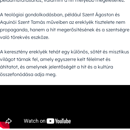
példamutatásához, valamint a hit mélyebb megéléséhez.
A teológiai gondolkodásban, például Szent Ágoston és
Aquinói Szent Tamás műveiben az ereklyék tisztelete nem
propaganda, hanem a hit megerősítésének és a szentségre
való törekvés eszköze.
A keresztény ereklyék tehát egy különös, sötét és misztikus
világot tárnak fel, amely egyszerre kelt félelmet és
áhítatot, és amelynek jelentőségét a hit és a kultúra
összefonódása adja meg.