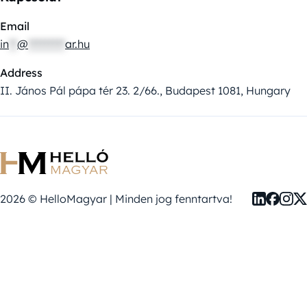
Email
in
**
@
*********
ar.hu
Address
II. János Pál pápa tér 23. 2/66., Budapest 1081, Hungary
2026 © HelloMagyar | Minden jog fenntartva!