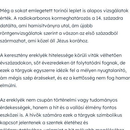
Még a sokat emlegetett torinói leplet is alapos vizsgálatok
érték. A radiokarbonos kormeghatározás a 14. századra
datálta, ami hamisítványra utal, ám újabb
röntgenvizsgálatok szerint a vászon az első századból
származhat, ami közel áll Jézus korához.
A keresztény ereklyék hitelessége körüli viták vélhetően
évszázadokon, sőt évezredeken át folytatódni fognak, de
ezek a tárgyak egyszerre idézik fel a mélyen nyugtalanító,
ám mégis szép érzéseket, és ez a kettősség nem fog hamar
elmúlni.
Az ereklyék nem csupán történelmi vagy tudományos
érdekességek, hanem a hit és a vallási élmény fontos
eszközei is. A hívők számára ezek a tárgyak szimbolikus
kapcsot jelentenek a szentek életéhez és