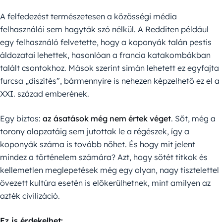
A felfedezést természetesen a közösségi média
felhasználói sem hagyták szó nélkül. A Redditen például
egy felhasználó felvetette, hogy a koponyák talán pestis
áldozatai lehettek, hasonlóan a francia katakombákban
talált csontokhoz. Mások szerint simán lehetett ez egyfajta
furcsa „díszítés”, bármennyire is nehezen képzelhető ez el a
XXI. század emberének.
Egy biztos:
az ásatások még nem értek véget
. Sőt, még a
torony alapzatáig sem jutottak le a régészek, így a
koponyák száma is tovább nőhet. És hogy mit jelent
mindez a történelem számára? Azt, hogy sötét titkok és
kellemetlen meglepetések még egy olyan, nagy tisztelettel
övezett kultúra esetén is előkerülhetnek, mint amilyen az
azték civilizáció.
Ez is érdekelhet: