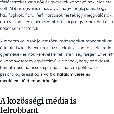
történészeket, az a nők és gyerekek koponyáinak jelenléte
volt. Abban ugyanis nincs olyan nagy meglepetés, hogy
hadifoglyok, fiatal férfi harcosok testék így meggyalázták,
arra viszont senki nem számított, hogy a gyermekeket és a
nőket sem tisztelték.
A modern vallások jellemzően imádságokat mondanak az
általuk tisztelt isteneknek, az aztékok viszont a jelek szerint
gyermekek és nők vérével kértek isteni segítséget. Emellett
a koponyatorony egyértelmű jele annak, hogy az áldozat
bemutatása nemcsak spirituális, hanem politikai és
pszichológiai eszköz is volt:
a hatalom véres és
megfélemlítő demonstrációja
.
A közösségi média is
felrobbant