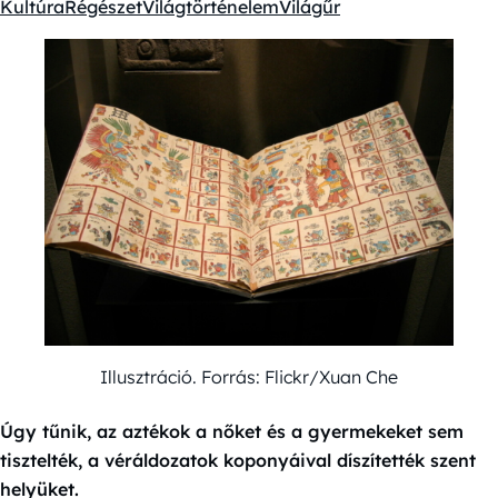
Kultúra
Régészet
Világtörténelem
Világűr
Kategóriák:
Illusztráció. Forrás: Flickr/Xuan Che
Úgy tűnik, az aztékok a nőket és a gyermekeket sem
tisztelték, a véráldozatok koponyáival díszítették szent
helyüket.