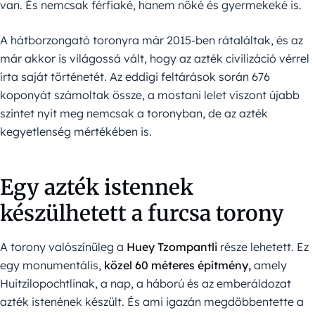
van. És nemcsak férfiaké, hanem nőké és gyermekeké is.
A hátborzongató toronyra már 2015-ben rátaláltak, és az
már akkor is világossá vált, hogy az azték civilizáció vérrel
írta saját történetét. Az eddigi feltárások során 676
koponyát számoltak össze, a mostani lelet viszont újabb
szintet nyit meg nemcsak a toronyban, de az azték
kegyetlenség mértékében is.
Egy azték istennek
készülhetett a furcsa torony
A torony valószínűleg a
Huey Tzompantli
része lehetett. Ez
egy monumentális,
közel 60 méteres építmény,
amely
Huitzilopochtlinak, a nap, a háború és az emberáldozat
azték istenének készült. És ami igazán megdöbbentette a