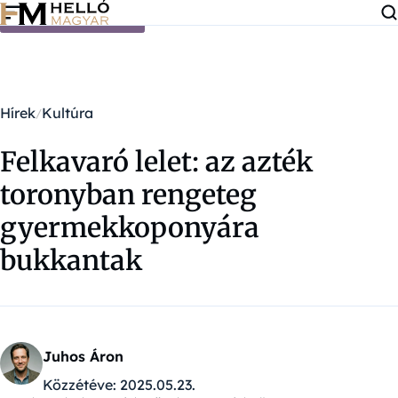
Ugrás a tartalomra
Hírek
Kultúra
Felkavaró lelet: az azték
toronyban rengeteg
gyermekkoponyára
bukkantak
Juhos Áron
Közzétéve:
2025.05.23.