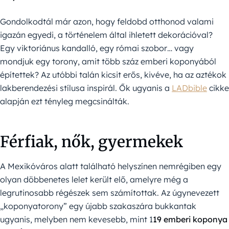
Gondolkodtál már azon, hogy feldobd otthonod valami
igazán egyedi, a történelem által ihletett dekorációval?
Egy viktoriánus kandalló, egy római szobor… vagy
mondjuk egy torony, amit több száz emberi koponyából
építettek? Az utóbbi talán kicsit erős, kivéve, ha az aztékok
lakberendezési stílusa inspirál. Ők ugyanis a
LADbible
cikke
alapján ezt tényleg megcsinálták.
Férfiak, nők, gyermekek
A Mexikóváros alatt található helyszínen nemrégiben egy
olyan döbbenetes lelet került elő, amelyre még a
legrutinosabb régészek sem számítottak. Az úgynevezett
„koponyatorony” egy újabb szakaszára bukkantak
ugyanis, melyben nem kevesebb, mint 1
19 emberi koponya