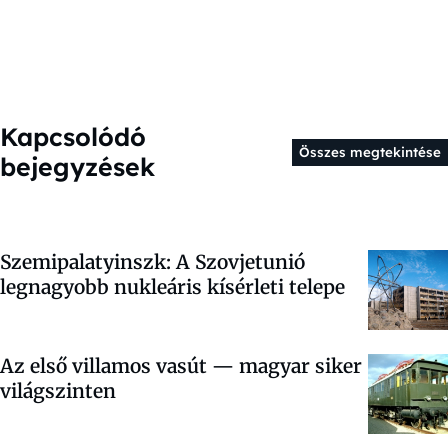
Kapcsolódó
Összes megtekintése
bejegyzések
Szemipalatyinszk: A Szovjetunió
legnagyobb nukleáris kísérleti telepe
Az első villamos vasút — magyar siker
világszinten