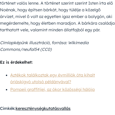
történet valós lenne. A történet szerint szerint Isten írta elő
Noénak, hogy építsen bárkát, hogy túlélje a közelgő
árvizet, mivel ő volt az egyetlen igaz ember a bolygón, aki
megérdemelte, hogy életben maradjon. A bárkára családja
tarthatott vele, valamint minden állatfajból egy pár.
Címlapképünk illusztráció, forrása: Wikimedia
Commons/neufal54 (CC0)
Ez is érdekelhet:
Aztékok találkoztak egy évmilliók óta kihalt
óriáskígyó utolsó példányával?
Pompeii graffitijei, az ókor közösségi hálója
Címkék:
kereszténység
kutatás
vallás