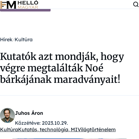
Ugrás a tartalomra
Hírek
Kultúra
Kutatók azt mondják, hogy
végre megtalálták Noé
bárkájának maradványait!
Juhos Áron
Közzétéve:
2023.10.29.
Kultúra
Kutatás, technológia, MI
Világtörténelem
Kategóriák: