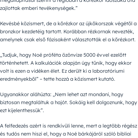
megállapításai szerint a régióban a kőrézkor időszaka óta
zajlottak emberi tevékenységek.”
Kevésbé közismert, de a kőrézkor az újkőkorszak végétől a
bronzkor kezdetéig tartott. Korábban rézkornak nevezték,
amelynek csak első fázisaként választották el a kőrézkort.
„Tudjuk, hogy Noé próféta özönvize 5000 évvel ezelőtt
történhetett. A kalkulációk alapján úgy tűnik, hogy ekkor
volt is ezen a vidéken élet. Ez derült ki a laboratóriumi
eredményekből” – tette hozzá a közismert kutató.
Ugyanakkor aláhúzta: „Nem lehet azt mondani, hogy
biztosan megtaláltuk a hajót. Sokáig kell dolgoznunk, hogy
ezt kijelenthessük”.
A felfedezés azért is rendkívüli lenne, mert a legtöbb régész
és tudós nem hiszi el, hogy a Noé bárkájáról szóló bibliai