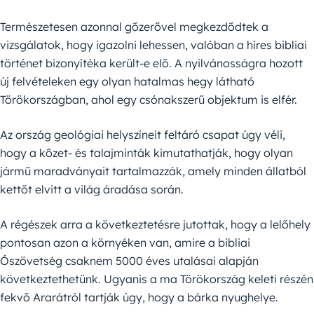
Természetesen azonnal gőzerővel megkezdődtek a
vizsgálatok, hogy igazolni lehessen, valóban a híres bibliai
történet bizonyítéka került-e elő. A nyilvánosságra hozott
új felvételeken egy olyan hatalmas hegy látható
Törökországban, ahol egy csónakszerű objektum is elfér.
Az ország geológiai helyszíneit feltáró csapat úgy véli,
hogy a kőzet- és talajminták kimutathatják, hogy olyan
jármű maradványait tartalmazzák, amely minden állatból
kettőt elvitt a világ áradása során.
A régészek arra a következtetésre jutottak, hogy a lelőhely
pontosan azon a környéken van, amire a bibliai
Ószövetség csaknem 5000 éves utalásai alapján
következtethetünk. Ugyanis a ma Törökország keleti részén
fekvő Ararátról tartják úgy, hogy a bárka nyughelye.