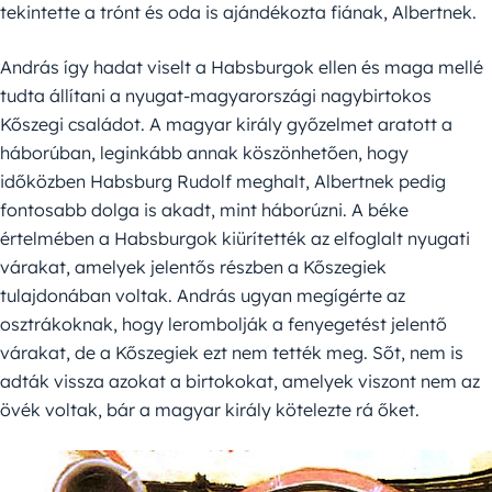
tekintette a trónt és oda is ajándékozta fiának, Albertnek.
András így hadat viselt a Habsburgok ellen és maga mellé
tudta állítani a nyugat-magyarországi nagybirtokos
Kőszegi családot. A magyar király győzelmet aratott a
háborúban, leginkább annak köszönhetően, hogy
időközben Habsburg Rudolf meghalt, Albertnek pedig
fontosabb dolga is akadt, mint háborúzni. A béke
értelmében a Habsburgok kiürítették az elfoglalt nyugati
várakat, amelyek jelentős részben a Kőszegiek
tulajdonában voltak. András ugyan megígérte az
osztrákoknak, hogy lerombolják a fenyegetést jelentő
várakat, de a Kőszegiek ezt nem tették meg. Sőt, nem is
adták vissza azokat a birtokokat, amelyek viszont nem az
övék voltak, bár a magyar király kötelezte rá őket.