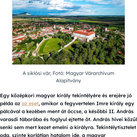
A siklósi vár, Fotó: Magyar Várarchívum
Alapítvány
Egy középkori magyar király tekintélyére és erejére jó
példa az
az eset
, amikor a fegyvertelen Imre király egy
pálcával a kezében ment át öccse, a későbbi II. András
varasdi táborába és foglyul ejtette őt. András hívei közül
senki sem mert kezet emelni a királyra. Tekintélytisztelet
oda, szinte korlátlan hatalom ide, a magyar