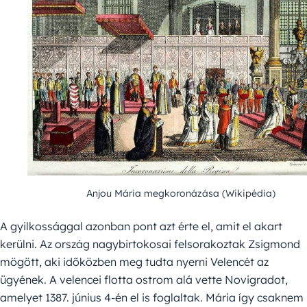
Anjou Mária megkoronázása (Wikipédia)
A gyilkossággal azonban pont azt érte el, amit el akart
kerülni. Az ország nagybirtokosai felsorakoztak Zsigmond
mögött, aki időközben meg tudta nyerni Velencét az
ügyének. A velencei flotta ostrom alá vette Novigradot,
amelyet 1387. június 4-én el is foglaltak. Mária így csaknem