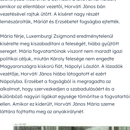
amikor az ellentábor vezetői, Horváti János bán
vezetésével rajtuk ütött. A kíséret nagy részét
lemészárolták, Máriát és Erzsébetet fogságba ejtették.
Mária férje, Luxemburgi Zsigmond eredménytelenül
kísérelte meg kiszabadítani a feleségét, hiába gyűjtött
sereget. Mária fogvatartóinak viszont nem maradt igazi
politikai céljuk, miután Károly felesége nem engedte
Magyarországra kiskorú fiát, Nápolyi Lászlót. A lázadók
vezétője, Horváti János hiába látogatott el ezért
Nápolyba. Erzsébet a fogságból is megragadta az
alkalmat, hogy szervezkedjen a szabadulásáért és a
különböző nagyúri ligákat egysége tömörítse a fogvatartói
ellen. Amikor ez kiderült, Horváti János Mária szeme
láttára fojttatta meg az anyakirálynét.