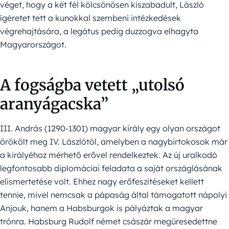
véget, hogy a két fél kölcsönösen kiszabadult, László
ígéretet tett a kunokkal szembeni intézkedések
végrehajtására, a legátus pedig duzzogva elhagyta
Magyarországot.
A fogságba vetett „utolsó
aranyágacska”
III. András (1290-1301) magyar király egy olyan országot
örökölt meg IV. Lászlótól, amelyben a nagybirtokosok már
a királyéhoz mérhető erővel rendelkeztek. Az új uralkodó
legfontosabb diplomáciai feladata a saját országlásának
elismertetése volt. Ehhez nagy erőfeszítéseket kellett
tennie, mivel nemcsak a pápaság által támogatott nápolyi
Anjouk, hanem a Habsburgok is pályáztak a magyar
trónra. Habsburg Rudolf német császár megüresedettne