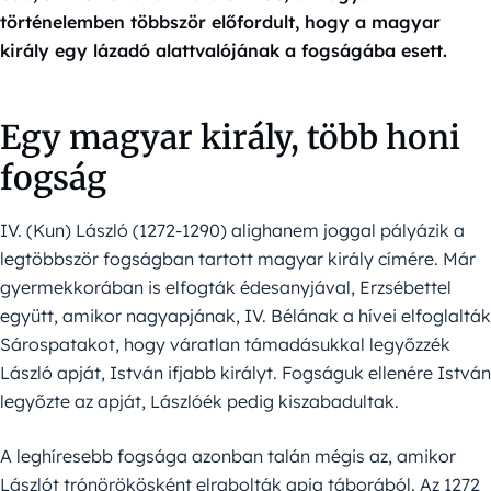
történelemben többször előfordult, hogy a magyar
király egy lázadó alattvalójának a fogságába esett.
Egy magyar király, több honi
fogság
IV. (Kun) László (1272-1290) alighanem joggal pályázik a
legtöbbször fogságban tartott magyar király címére. Már
gyermekkorában is elfogták édesanyjával, Erzsébettel
együtt, amikor nagyapjának, IV. Bélának a hívei elfoglalták
Sárospatakot, hogy váratlan támadásukkal legyőzzék
László apját, István ifjabb királyt. Fogságuk ellenére István
legyőzte az apját, Lászlóék pedig kiszabadultak.
A leghíresebb fogsága azonban talán mégis az, amikor
Lászlót trónörökösként elrabolták apja táborából. Az 1272