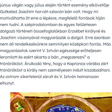
június végén vagy július elején történt esemény elkövetője
Gutkeled Joachim horvát-szlavón bán volt. Hogy mi
motiválhatta őt erre a lépésre, megfelelő források híján
nem tudni. A szépirodalomban és egyes felületesen
dolgozó történeti összefoglalókban Erzsébet királyné és
Joachim viszonyával magyarázzák a dolgot. Erre azonban
nem áll rendelkezésünkre semmilyen középkori forrás. Más
magyarázatok szerint V. István egészsége erőteljesen
leromlott és ezért akarta a bán „megszerezni” a
trónörököst. Árulkodó tény, hogy a Kapronca várába zárt
trónörököst a király nem személyesen indult kiszabadítani.
Az ostrom sikertelenül zárult és V. István hamarosan
elhunyt.