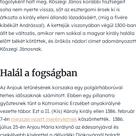
fogolyként halt meg. Kőszegi János korábbi tisztségeit
soha nem nyerte vissza, sőt az esztergomi érsek ki is
átkozta a király elleni állandó lázadásáért, (míg a fivére
kibékült Andrással). A kettejük viszonyában végül 1300-ban
állt be változás, amikor nem sokkal a magyar király halála
előtt békét kötöttek, és örökös nádori címet adományozott
Kőszegi Jánosnak.
Halál a fogságban
Az Anjouk letűnésének korszaka egy polgárháborúval
terhes időszaknak számított. Ebben egy pillanatra
győztesnek tűnt a Kotromanic Erzsébet anyakirályné
vezette tábor. Ezt a II. (Kis) Károly király ellen 1386. február
7-én
megszervezett merényletnek
köszönhették. 1386.
július 25-én Anjou Mária királynő az édesanyjával és
csekélyebb kísérettel a délvidéki Diakovárnál haladt,