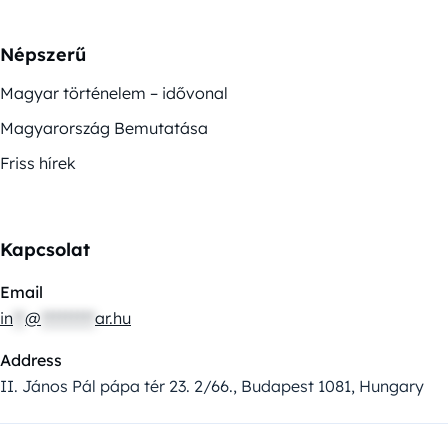
Népszerű
Magyar történelem – idővonal
Magyarország Bemutatása
Friss hírek
Kapcsolat
Email
in
**
@
*********
ar.hu
Address
II. János Pál pápa tér 23. 2/66., Budapest 1081, Hungary