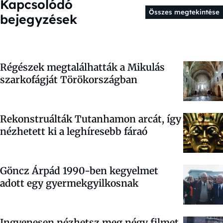
Kapcsolódó
Összes megtekintése
bejegyzések
Régészek megtalálhatták a Mikulás
szarkofágját Törökországban
Rekonstruálták Tutanhamon arcát, így
nézhetett ki a leghíresebb fáraó
Göncz Árpád 1990-ben kegyelmet
adott egy gyermekgyilkosnak
Ingyenesen nézhetsz meg négy filmet