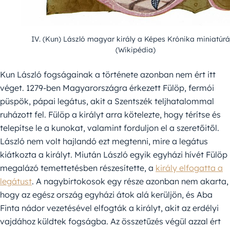
IV. (Kun) László magyar király a Képes Krónika miniatúrá
(Wikipédia)
Kun László fogságainak a története azonban nem ért itt
véget. 1279-ben Magyarországra érkezett Fülöp, fermói
püspök, pápai legátus, akit a Szentszék teljhatalommal
ruházott fel. Fülöp a királyt arra kötelezte, hogy térítse és
telepítse le a kunokat, valamint forduljon el a szeretőitől.
László nem volt hajlandó ezt megtenni, mire a legátus
kiátkozta a királyt. Miután László egyik egyházi hívét Fülöp
megalázó temettetésben részesítette, a
király elfogatta a
legátust
. A nagybirtokosok egy része azonban nem akarta,
hogy az egész ország egyházi átok alá kerüljön, és Aba
Finta nádor vezetésével elfogták a királyt, akit az erdélyi
vajdához küldtek fogságba. Az összetűzés végül azzal ért