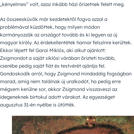
„kényelmes” volt, azaz inkább házi őrizetnek felelt meg.
Az összeesküvők már kezdetektől fogva azzal a
problémával küzdöttek, hogy milyen módon
kormányozzák az országot tovább és ki legyen az új
magyar király. Az érdekellentétek hamar felszínre kerültek.
Ekkor lépett fel Garai Miklós, aki alkut ajánlott:
Zsigmondot a saját siklósi várában őrizteti tovább,
cserébe pedig saját fiát és testvérét ajánlja fel.
Gondoskodik arról, hogy Zsigmond mindaddig fogságban
marad, amíg nem találnak új uralkodót, ha pedig erre
mégsem kerülne sor, akkor Zsigmond visszaveszi az
idegeneknek birtokul adott várakat. Az egyezséget
augusztus 31-én nyélbe is ütötték.