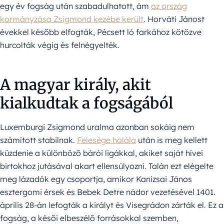
egy év fogság után szabadulhatott, ám
az ország
kormányzása Zsigmond kezébe került
. Horváti Jánost
évekkel később elfogták, Pécsett ló farkához kötözve
hurcolták végig és felnégyelték.
A magyar király, akit
kialkudtak a fogságából
Luxemburgi Zsigmond uralma azonban sokáig nem
számított stabilnak.
Felesége halála
után is meg kellett
küzdenie a különböző bárói ligákkal, akiket saját hívei
birtokhoz jutásával akart ellensúlyozni. Talán ezt elégelte
meg lázadók egy csoportja, amikor Kanizsai János
esztergomi érsek és Bebek Detre nádor vezetésével 1401.
április 28-án lefogták a királyt és Visegrádon zárták el. Ez a
fogság, a késői elbeszélő forrásokkal szemben,