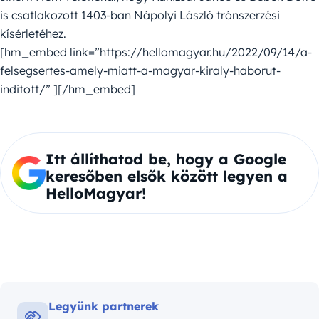
is csatlakozott 1403-ban Nápolyi László trónszerzési
kísérletéhez.
[hm_embed link=”https://hellomagyar.hu/2022/09/14/a-
felsegsertes-amely-miatt-a-magyar-kiraly-haborut-
inditott/” ][/hm_embed]
Itt állíthatod be, hogy a Google
keresőben elsők között legyen a
HelloMagyar!
Legyünk partnerek