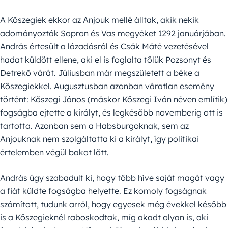
A Kőszegiek ekkor az Anjouk mellé álltak, akik nekik
adományozták Sopron és Vas megyéket 1292 januárjában.
András értesült a lázadásról és Csák Máté vezetésével
hadat küldött ellene, aki el is foglalta tőlük Pozsonyt és
Detrekő várát. Júliusban már megszületett a béke a
Kőszegiekkel. Augusztusban azonban váratlan esemény
történt: Kőszegi János (máskor Kőszegi Iván néven említik)
fogságba ejtette a királyt, és legkésőbb novemberig ott is
tartotta. Azonban sem a Habsburgoknak, sem az
Anjouknak nem szolgáltatta ki a királyt, így politikai
értelemben végül bakot lőtt.
András úgy szabadult ki, hogy több híve saját magát vagy
a fiát küldte fogságba helyette. Ez komoly fogságnak
számított, tudunk arról, hogy egyesek még évekkel később
is a Kőszegieknél raboskodtak, míg akadt olyan is, aki