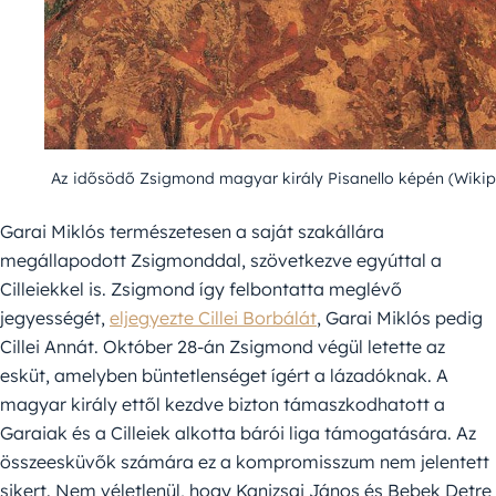
Az idősödő Zsigmond magyar király Pisanello képén (Wikip
Garai Miklós természetesen a saját szakállára
megállapodott Zsigmonddal, szövetkezve egyúttal a
Cilleiekkel is. Zsigmond így felbontatta meglévő
jegyességét,
eljegyezte Cillei Borbálát
, Garai Miklós pedig
Cillei Annát. Október 28-án Zsigmond végül letette az
esküt, amelyben büntetlenséget ígért a lázadóknak. A
magyar király ettől kezdve bizton támaszkodhatott a
Garaiak és a Cilleiek alkotta bárói liga támogatására. Az
összeesküvők számára ez a kompromisszum nem jelentett
sikert. Nem véletlenül, hogy Kanizsai János és Bebek Detre