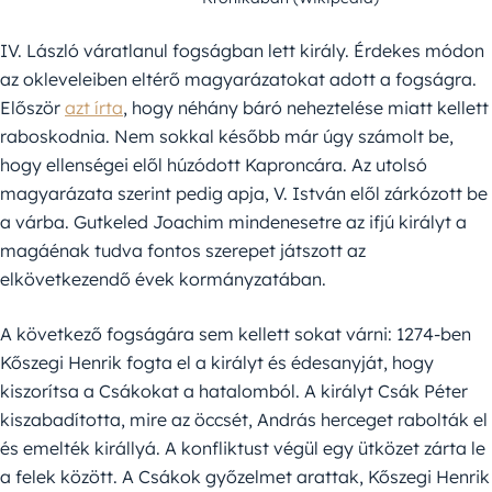
IV. László váratlanul fogságban lett király. Érdekes módon
az okleveleiben eltérő magyarázatokat adott a fogságra.
Először
azt írta
, hogy néhány báró neheztelése miatt kellett
raboskodnia. Nem sokkal később már úgy számolt be,
hogy ellenségei elől húzódott Kaproncára. Az utolsó
magyarázata szerint pedig apja, V. István elől zárkózott be
a várba. Gutkeled Joachim mindenesetre az ifjú királyt a
magáénak tudva fontos szerepet játszott az
elkövetkezendő évek kormányzatában.
A következő fogságára sem kellett sokat várni: 1274-ben
Kőszegi Henrik fogta el a királyt és édesanyját, hogy
kiszorítsa a Csákokat a hatalomból. A királyt Csák Péter
kiszabadította, mire az öccsét, András herceget rabolták el
és emelték királlyá. A konfliktust végül egy ütközet zárta le
a felek között. A Csákok győzelmet arattak, Kőszegi Henrik