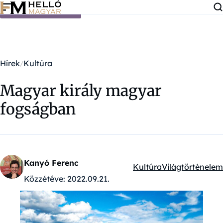
Ugrás a tartalomra
Hírek
Kultúra
Magyar király magyar
fogságban
Kanyó Ferenc
Kultúra
Világtörténelem
Kategóriák:
Közzétéve:
2022.09.21.