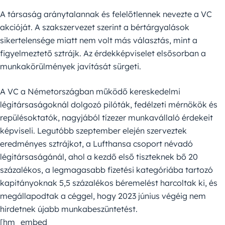
A társaság aránytalannak és felelőtlennek nevezte a VC
akcióját. A szakszervezet szerint a bértárgyalások
sikertelensége miatt nem volt más választás, mint a
figyelmeztető sztrájk. Az érdekképviselet elsősorban a
munkakörülmények javítását sürgeti.
A VC a Németországban működő kereskedelmi
légitársaságoknál dolgozó pilóták, fedélzeti mérnökök és
repülésoktatók, nagyjából tízezer munkavállaló érdekeit
képviseli. Legutóbb szeptember elején szerveztek
eredményes sztrájkot, a Lufthansa csoport névadó
légitársaságánál, ahol a kezdő első tiszteknek bő 20
százalékos, a legmagasabb fizetési kategóriába tartozó
kapitányoknak 5,5 százalékos béremelést harcoltak ki, és
megállapodtak a céggel, hogy 2023 június végéig nem
hirdetnek újabb munkabeszüntetést.
[hm_embed