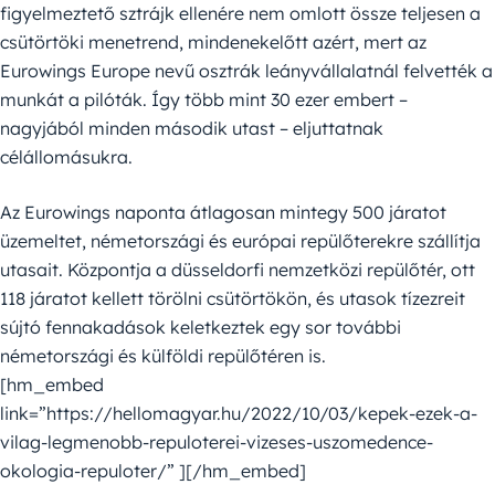
figyelmeztető sztrájk ellenére nem omlott össze teljesen a
csütörtöki menetrend, mindenekelőtt azért, mert az
Eurowings Europe nevű osztrák leányvállalatnál felvették a
munkát a pilóták. Így több mint 30 ezer embert –
nagyjából minden második utast – eljuttatnak
célállomásukra.
Az Eurowings naponta átlagosan mintegy 500 járatot
üzemeltet, németországi és európai repülőterekre szállítja
utasait. Központja a düsseldorfi nemzetközi repülőtér, ott
118 járatot kellett törölni csütörtökön, és utasok tízezreit
sújtó fennakadások keletkeztek egy sor további
németországi és külföldi repülőtéren is.
[hm_embed
link=”https://hellomagyar.hu/2022/10/03/kepek-ezek-a-
vilag-legmenobb-repuloterei-vizeses-uszomedence-
okologia-repuloter/” ][/hm_embed]