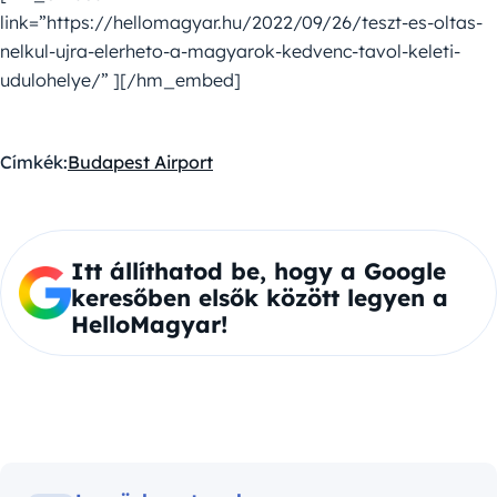
link=”https://hellomagyar.hu/2022/09/26/teszt-es-oltas-
nelkul-ujra-elerheto-a-magyarok-kedvenc-tavol-keleti-
udulohelye/” ][/hm_embed]
Címkék:
Budapest Airport
Itt állíthatod be, hogy a Google
keresőben elsők között legyen a
HelloMagyar!