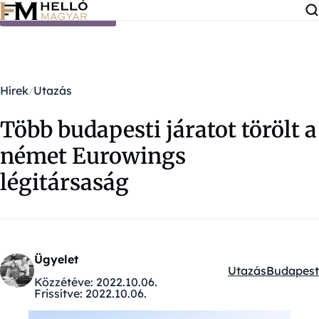
Ugrás a tartalomra
Hírek
Utazás
Több budapesti járatot törölt a
német Eurowings
légitársaság
Ügyelet
Utazás
Budapest
Kategóriák:
Közzétéve:
2022.10.06.
Frissítve:
2022.10.06.