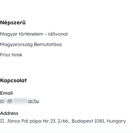
Népszerű
Magyar történelem – idővonal
Magyarország Bemutatása
Friss hírek
Kapcsolat
Email
in
**
@
*********
ar.hu
Address
II. János Pál pápa tér 23. 2/66., Budapest 1081, Hungary