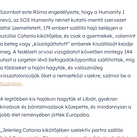
Szombat este Róma engedélyezte, hogy a Humanity 1
nevű, az SOS Humanity német kutató-mentő szervezet
által üzemeltetett, 179 embert szállító hajó belépjen a
szicíliai Catania kikötőjébe, és csak a gyermekek, valamint
a beteg vagy „kiszolgáltatott” emberek kiszállását kezdje
meg. A fedélzeti orvosi vizsgálatot követően mintegy 144
utast a szigeten lévő befogadóközpontba szállítottak, míg
a többieket a hajón hagyták, és valószínűleg
visszatoloncolják őket a nemzetközi vizekre, számol be a
Guardian
.
A legtöbben kis hajókon hagyták el Líbiát, gyakran
kínzások és bántalmazások közepette, és mindannyian a
jobb élet reményében jöttek Európába.
„Jelenleg Catania kikötőjében szelektív partra szállás