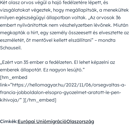
Két olasz orvos végül a hajó fedélzetére lépett, és
vizsgálatokat végeztek, hogy megállapítsák, a menekültek
milyen egészségügyi állapotban voltak. „Az orvosok 36
embert nyilvánítottak nem vészhelyzetben lévőnek. Miután
megkapták a hírt, egy személy összeesett és elvesztette az
eszméletét, őt mentővel kellett elszállítani” – mondta
Schauseil.
„Ezért van 35 ember a fedélzeten. El lehet képzelni az
emberek állapotát. Ez nagyon lesújtó.”
[hm_embed
link=”https://hellomagyar.hu/2022/11/06/orsegvaltas-a-
francia-jobboldalon-elsopro-gyozelmet-aratott-le-pen-
kihivoja/” ][/hm_embed]
Címkék:
Európai Unió
migráció
Olaszország