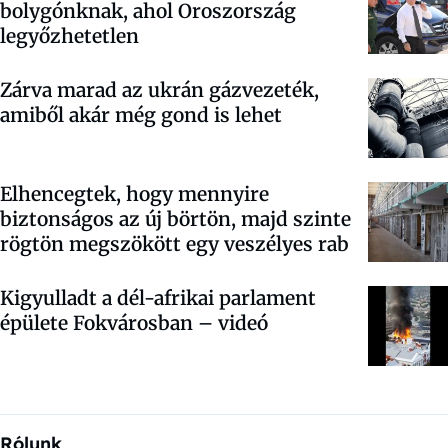
bolygónknak, ahol Oroszország
legyőzhetetlen
Zárva marad az ukrán gázvezeték,
amiből akár még gond is lehet
Elhencegtek, hogy mennyire
biztonságos az új börtön, majd szinte
rögtön megszökött egy veszélyes rab
Kigyulladt a dél-afrikai parlament
épülete Fokvárosban – videó
Rólunk