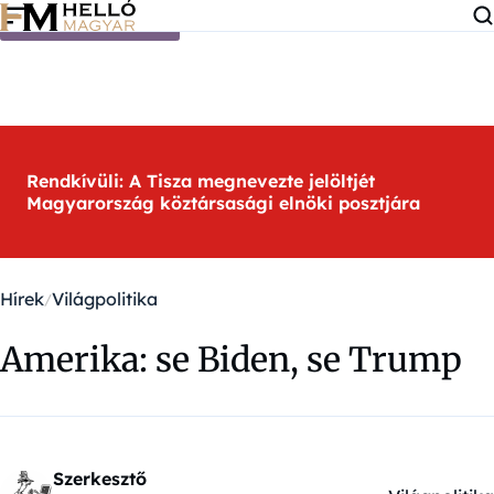
Ugrás a tartalomra
Rendkívüli: A Tisza megnevezte jelöltjét
Magyarország köztársasági elnöki posztjára
Hírek
Világpolitika
Amerika: se Biden, se Trump
Szerkesztő