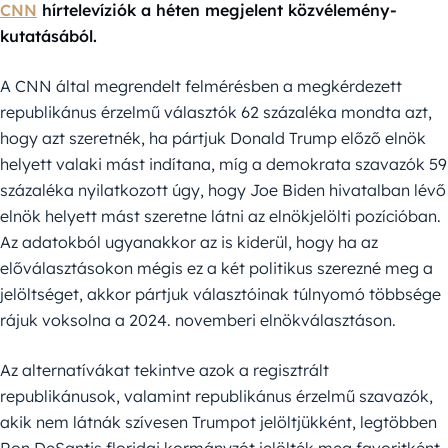
CNN
hírtelevíziók a héten megjelent közvélemény-
kutatásából.
A CNN által megrendelt felmérésben a megkérdezett
republikánus érzelmű választók 62 százaléka mondta azt,
hogy azt szeretnék, ha pártjuk Donald Trump előző elnök
helyett valaki mást indítana, míg a demokrata szavazók 59
százaléka nyilatkozott úgy, hogy Joe Biden hivatalban lévő
elnök helyett mást szeretne látni az elnökjelölti pozícióban.
Az adatokból ugyanakkor az is kiderül, hogy ha az
előválasztásokon mégis ez a két politikus szerezné meg a
jelöltséget, akkor pártjuk választóinak túlnyomó többsége
rájuk voksolna a 2024. novemberi elnökválasztáson.
Az alternatívákat tekintve azok a regisztrált
republikánusok, valamint republikánus érzelmű szavazók,
akik nem látnák szívesen Trumpot jelöltjükként, legtöbben