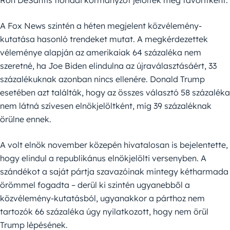
Ron DeSantis floridai kormányzót jelölték meg favoritként.
A Fox News szintén a héten megjelent közvélemény-
kutatása hasonló trendeket mutat. A megkérdezettek
véleménye alapján az amerikaiak 64 százaléka nem
szeretné, ha Joe Biden elindulna az újraválasztásáért, 33
százalékuknak azonban nincs ellenére. Donald Trump
esetében azt találták, hogy az összes választó 58 százaléka
nem látná szívesen elnökjelöltként, míg 39 százaléknak
örülne ennek.
A volt elnök november közepén hivatalosan is bejelentette,
hogy elindul a republikánus elnökjelölti versenyben. A
szándékot a saját pártja szavazóinak mintegy kétharmada
örömmel fogadta – derül ki szintén ugyanebből a
közvélemény-kutatásból, ugyanakkor a párthoz nem
tartozók 66 százaléka úgy nyilatkozott, hogy nem örül
Trump lépésének.