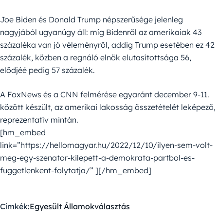
Joe Biden és Donald Trump népszerűsége jelenleg
nagyjából ugyanúgy áll: míg Bidenről az amerikaiak 43
százaléka van jó véleményről, addig Trump esetében ez 42
százalék, közben a regnáló elnök elutasítottsága 56,
elődjéé pedig 57 százalék.
A FoxNews és a CNN felmérése egyaránt december 9-11.
között készült, az amerikai lakosság összetételét leképező,
reprezentatív mintán.
[hm_embed
link=”https://hellomagyar.hu/2022/12/10/ilyen-sem-volt-
meg-egy-szenator-kilepett-a-demokrata-partbol-es-
fuggetlenkent-folytatja/” ][/hm_embed]
Címkék:
Egyesült Államok
választás