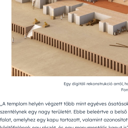
Egy digitáli rekonstrukció arról,
For
„A templom helyén végzett több mint egyéves ásatások 
szentélynek egy nagy területét. Ebbe beleértve a belső s
falat, amelyhez egy kapu tartozott, valamint azonosítot
körítőfalának egy részét, és egy monumentális kaput is