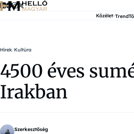
Ugrás a tartalomra
Közélet
Trend
Tö
Hírek
Kultúra
4500 éves sumé
Irakban
Szerkesztőség