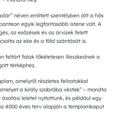
ár” néven említett szentélyben állt a hős
panteon egyik legfontosabb istene volt. A
és, az esőzések és az árvizek felett
solta az eke és a föld szántását is.
n feltárt falak tökéletesen illeszkednek a
gott térképhez.
om, amelyről részletes feliratokkal
 amelyet a király szobrába véstek” – mondta
 ásatási leletet nyitottunk, és például egy
l a 4000 éves terv alapján a templomkaput