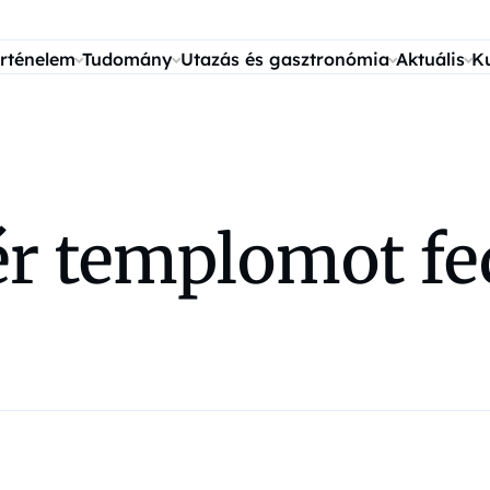
rténelem
Tudomány
Utazás és gasztronómia
Aktuális
K
r templomot fed