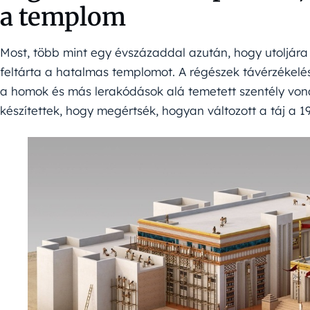
a templom
Most, több mint egy évszázaddal azután, hogy utoljára 
feltárta a hatalmas templomot. A régészek távérzékelé
a homok és más lerakódások alá temetett szentély voná
készítettek, hogy megértsék, hogyan változott a táj a 1