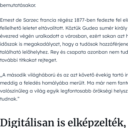
bemutatásakor.
Ernest de Sarzec francia régész 1877-ben fedezte fel e
fellelhető leletet eltávolított. Köztük Gudea sumér király
évezred végén uralkodott a városban, ezért sokan azt hi
időszak is megakadályozt, hogy a tudósok hozzáférjene
található lelőhelyhez. Rey és csapata azonban nem tud
további titkokat rejteget.
„A második világháború és az azt követő évekig tartó ira
meddig a feledés homályába merült. Ma már nem fantázi
valószínűleg a világ egyik legfontosabb örökségi helys
tudnak.”
Digitálisan is elképzelték