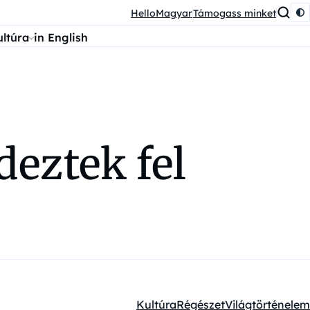
HelloMagyar
Támogass minket
ultúra
in English
eztek fel
Kultúra
Régészet
Világtörténelem