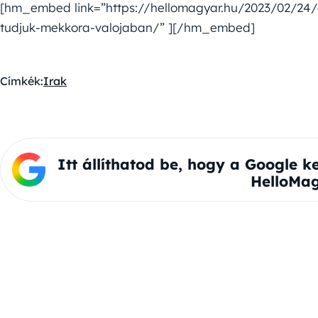
[hm_embed link=”https://hellomagyar.hu/2023/02/24/a
tudjuk-mekkora-valojaban/” ][/hm_embed]
Címkék:
Irak
Itt állíthatod be, hogy a Google k
HelloMag