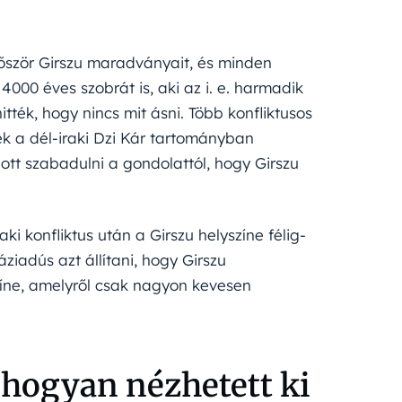
lőször Girszu maradványait, és minden
 4000 éves szobrát is, aki az i. e. harmadik
tték, hogy nincs mit ásni. Több konfliktusos
k a dél-iraki Dzi Kár tartományban
ott szabadulni a gondolattól, hogy Girszu
ki konfliktus után a Girszu helyszíne félig-
adús azt állítani, hogy Girszu
zíne, amelyről csak nagyon kevesen
, hogyan nézhetett ki