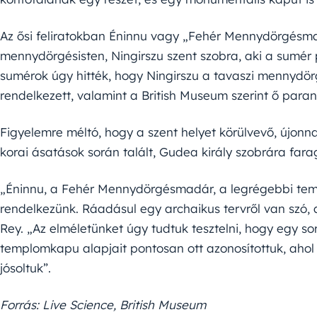
Az ősi feliratokban Éninnu vagy „Fehér Mennydörgésmad
mennydörgésisten, Ningirszu szent szobra, aki a sumér 
sumérok úgy hitték, hogy Ningirszu a tavaszi mennydörg
rendelkezett, valamint a British Museum szerint ő paranc
Figyelemre méltó, hogy a szent helyet körülvevő, újonna
korai ásatások során talált, Gudea király szobrára fara
„Éninnu, a Fehér Mennydörgésmadár, a legrégebbi templ
rendelkezünk. Ráadásul egy archaikus tervről van szó,
Rey. „Az elméletünket úgy tudtuk tesztelni, hogy egy sor
templomkapu alapjait pontosan ott azonosítottuk, aho
jósoltuk”.
Forrás: Live Science, British Museum