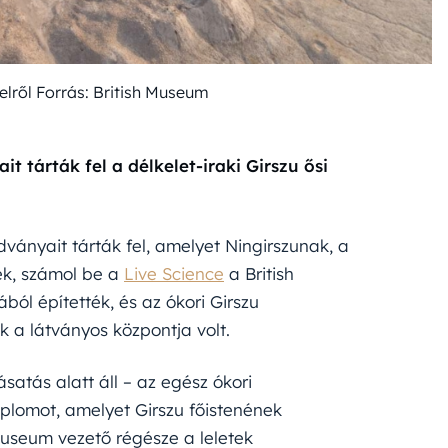
telről Forrás: British Museum
tárták fel a délkelet-iraki Girszu ősi
nyait tárták fel, amelyet Ningirszunak, a
ek, számol be a
Live Science
a British
ól építették, és az ókori Girszu
k a látványos központja volt.
ásatás alatt áll – az egész ókori
plomot, amelyet Girszu főistenének
Museum vezető régésze a leletek