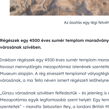
Az ásatás egy légi felvé
Régészek egy 4500 éves sumér templom maradványait 
városának szívében.
Irakban régészek egy 4500 éves sumér templom maradvá
tavaszi mennydörgés mezopotámiai istenének szentelt
Museum alapján. A rég elveszett templomot vályogtégláb
városának, a ma Tello néven ismert régészeti lelőhelyne
„Girszu városának szívében felfedeztük – és jelenleg is 
Mezopotámia egyik legfontosabb szent helyét. Egy tem
szenteltek” – mondta Sebastien Rey, a londoni British 