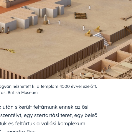
 hogyan nézhetett ki a templom 4500 évvel ezelőtt.
rás: British Museum
után sikerült feltárnunk ennek az ősi
zentélyt, egy szertartási teret, egy belső
tuk és feltártuk a vallási komplexum
” – mondta Rey.