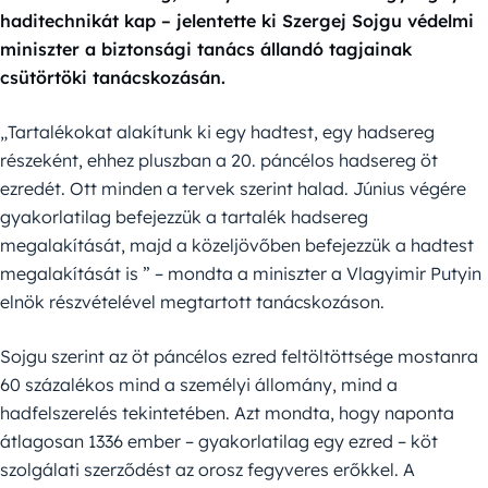
haditechnikát kap – jelentette ki Szergej Sojgu védelmi
miniszter a biztonsági tanács állandó tagjainak
csütörtöki tanácskozásán.
„Tartalékokat alakítunk ki egy hadtest, egy hadsereg
részeként, ehhez pluszban a 20. páncélos hadsereg öt
ezredét. Ott minden a tervek szerint halad. Június végére
gyakorlatilag befejezzük a tartalék hadsereg
megalakítását, majd a közeljövőben befejezzük a hadtest
megalakítását is ” – mondta a miniszter a Vlagyimir Putyin
elnök részvételével megtartott tanácskozáson.
Sojgu szerint az öt páncélos ezred feltöltöttsége mostanra
60 százalékos mind a személyi állomány, mind a
hadfelszerelés tekintetében. Azt mondta, hogy naponta
átlagosan 1336 ember – gyakorlatilag egy ezred – köt
szolgálati szerződést az orosz fegyveres erőkkel. A