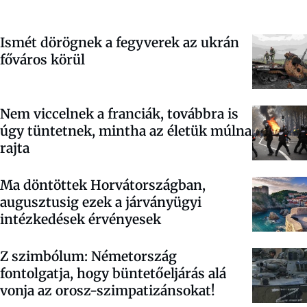
Ismét dörögnek a fegyverek az ukrán
főváros körül
Nem viccelnek a franciák, továbbra is
úgy tüntetnek, mintha az életük múlna
rajta
Ma döntöttek Horvátországban,
augusztusig ezek a járványügyi
intézkedések érvényesek
Z szimbólum: Németország
fontolgatja, hogy büntetőeljárás alá
vonja az orosz-szimpatizánsokat!