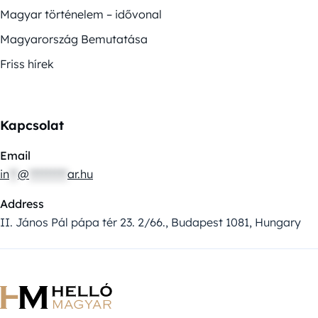
Magyar történelem – idővonal
Magyarország Bemutatása
Friss hírek
Kapcsolat
Email
in
**
@
*********
ar.hu
Address
II. János Pál pápa tér 23. 2/66., Budapest 1081, Hungary