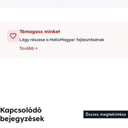
Támogass minket
Légy részese a HelloMagyar fejlesztésének
Tovább
Kapcsolódó
Összes megtekintése
bejegyzések