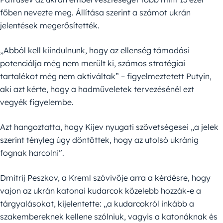
főben nevezte meg. Állítása szerint a számot ukrán
jelentések megerősítették.
„Abból kell kiindulnunk, hogy az ellenség támadási
potenciálja még nem merült ki, számos stratégiai
tartalékot még nem aktiváltak” – figyelmeztetett Putyin,
aki azt kérte, hogy a hadműveletek tervezésénél ezt
vegyék figyelembe.
Azt hangoztatta, hogy Kijev nyugati szövetségesei „a jelek
szerint tényleg úgy döntöttek, hogy az utolsó ukránig
fognak harcolni”.
Dmitrij Peszkov, a Kreml szóvivője arra a kérdésre, hogy
vajon az ukrán katonai kudarcok közelebb hozzák-e a
tárgyalásokat, kijelentette: „a kudarcokról inkább a
szakembereknek kellene szólniuk, vagyis a katonáknak és