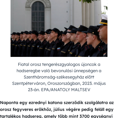
Fiatal orosz tengerészgyalogos újoncok a
hadseregbe való bevonulási ünnepségen a
Szentháromság-székesegyház előtt
Szentpéterváron, Oroszországban, 2023. május
23-án. EPA/ANATOLY MALTSEV
Naponta egy ezrednyi katona szerződik szolgálatra az
orosz fegyveres erőkhöz, július végére pedig feláll egy
tartalékos hadsereg, amely több mint 3700 egységnyi