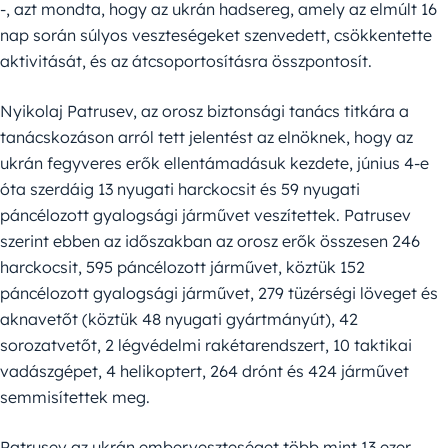
-, azt mondta, hogy az ukrán hadsereg, amely az elmúlt 16
nap során súlyos veszteségeket szenvedett, csökkentette
aktivitását, és az átcsoportosításra összpontosít.
Nyikolaj Patrusev, az orosz biztonsági tanács titkára a
tanácskozáson arról tett jelentést az elnöknek, hogy az
ukrán fegyveres erők ellentámadásuk kezdete, június 4-e
óta szerdáig 13 nyugati harckocsit és 59 nyugati
páncélozott gyalogsági járművet veszítettek. Patrusev
szerint ebben az időszakban az orosz erők összesen 246
harckocsit, 595 páncélozott járművet, köztük 152
páncélozott gyalogsági járművet, 279 tüzérségi löveget és
aknavetőt (köztük 48 nyugati gyártmányút), 42
sorozatvetőt, 2 légvédelmi rakétarendszert, 10 taktikai
vadászgépet, 4 helikoptert, 264 drónt és 424 járművet
semmisítettek meg.
Patrusev az ukrán emberveszteséget több mint 13 ezer