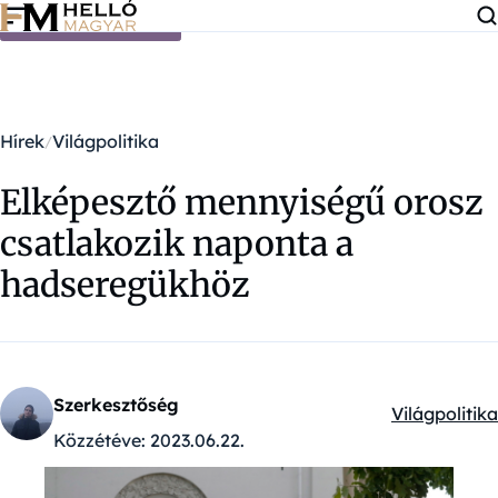
Ugrás a tartalomra
Hírek
Világpolitika
Elképesztő mennyiségű orosz
csatlakozik naponta a
hadseregükhöz
Szerkesztőség
Világpolitika
Kategóriák:
Közzétéve:
2023.06.22.