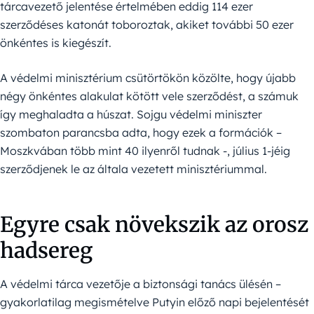
tárcavezető jelentése értelmében eddig 114 ezer
szerződéses katonát toboroztak, akiket további 50 ezer
önkéntes is kiegészít.
A védelmi minisztérium csütörtökön közölte, hogy újabb
négy önkéntes alakulat kötött vele szerződést, a számuk
így meghaladta a húszat. Sojgu védelmi miniszter
szombaton parancsba adta, hogy ezek a formációk –
Moszkvában több mint 40 ilyenről tudnak -, július 1-jéig
szerződjenek le az általa vezetett minisztériummal.
Egyre csak növekszik az orosz
hadsereg
A védelmi tárca vezetője a biztonsági tanács ülésén –
gyakorlatilag megismételve Putyin előző napi bejelentését