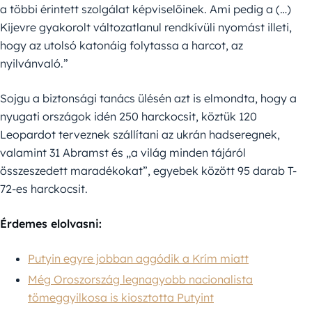
a többi érintett szolgálat képviselőinek. Ami pedig a (…)
Kijevre gyakorolt változatlanul rendkívüli nyomást illeti,
hogy az utolsó katonáig folytassa a harcot, az
nyilvánvaló.”
Sojgu a biztonsági tanács ülésén azt is elmondta, hogy a
nyugati országok idén 250 harckocsit, köztük 120
Leopardot terveznek szállítani az ukrán hadseregnek,
valamint 31 Abramst és „a világ minden tájáról
összeszedett maradékokat”, egyebek között 95 darab T-
72-es harckocsit.
Érdemes elolvasni:
Putyin egyre jobban aggódik a Krím miatt
Még Oroszország legnagyobb nacionalista
tömeggyilkosa is kiosztotta Putyint