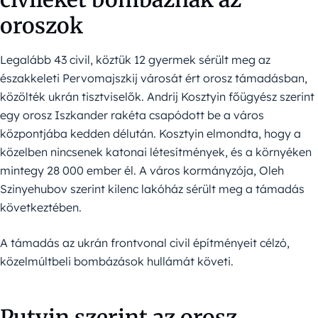
oroszok
Legalább 43 civil, köztük 12 gyermek sérült meg az
északkeleti Pervomajszkij városát ért orosz támadásban,
közölték ukrán tisztviselők. Andrij Kosztyin főügyész szerint
egy orosz Iszkander rakéta csapódott be a város
központjába kedden délután. Kosztyin elmondta, hogy a
közelben nincsenek katonai létesítmények, és a környéken
mintegy 28 000 ember él. A város kormányzója, Oleh
Szinyehubov szerint kilenc lakóház sérült meg a támadás
következtében.
A támadás az ukrán frontvonal civil építményeit célzó,
közelmúltbeli bombázások hullámát követi.
Putyin szerint az orosz