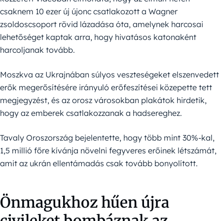
csaknem 10 ezer új újonc csatlakozott a Wagner
zsoldoscsoport rövid lázadása óta, amelynek harcosai
lehetőséget kaptak arra, hogy hivatásos katonaként
harcoljanak tovább.
Moszkva az Ukrajnában súlyos veszteségeket elszenvedett
erők megerősítésére irányuló erőfeszítései közepette tett
megjegyzést, és az orosz városokban plakátok hirdetik,
hogy az emberek csatlakozzanak a hadsereghez.
Tavaly Oroszország bejelentette, hogy több mint 30%-kal,
1,5 millió főre kívánja növelni fegyveres erőinek létszámát,
amit az ukrán ellentámadás csak tovább bonyolított.
Önmagukhoz hűen újra
civileket bombáznak az