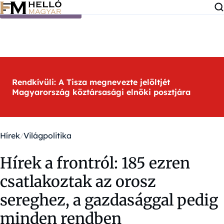
Ugrás a tartalomra
Rendkívüli: A Tisza megnevezte jelöltjét
Magyarország köztársasági elnöki posztjára
Hírek
Világpolitika
Hírek a frontról: 185 ezren
csatlakoztak az orosz
sereghez, a gazdasággal pedig
minden rendben