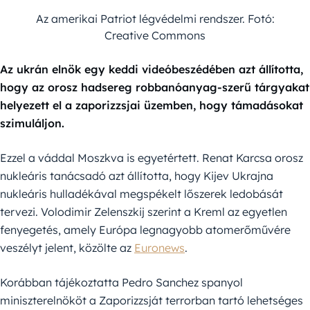
Az amerikai Patriot légvédelmi rendszer. Fotó:
Creative Commons
Az ukrán elnök egy keddi videóbeszédében azt állította,
hogy az orosz hadsereg robbanóanyag-szerű tárgyakat
helyezett el a zaporizzsjai üzemben, hogy támadásokat
szimuláljon.
Ezzel a váddal Moszkva is egyetértett. Renat Karcsa orosz
nukleáris tanácsadó azt állította, hogy Kijev Ukrajna
nukleáris hulladékával megspékelt lőszerek ledobását
tervezi. Volodimir Zelenszkij szerint a Kreml az egyetlen
fenyegetés, amely Európa legnagyobb atomerőművére
veszélyt jelent, közölte az
Euronews
.
Korábban tájékoztatta Pedro Sanchez spanyol
miniszterelnököt a Zaporizzsját terrorban tartó lehetséges