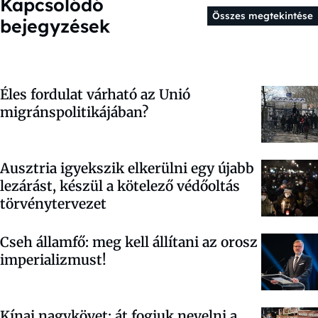
Kapcsolódó
Összes megtekintése
bejegyzések
Éles fordulat várható az Unió
migránspolitikájában?
Ausztria igyekszik elkerülni egy újabb
lezárást, készül a kötelező védőoltás
törvénytervezet
Cseh államfő: meg kell állítani az orosz
imperializmust!
Kínai nagykövet: át fogjuk nevelni a