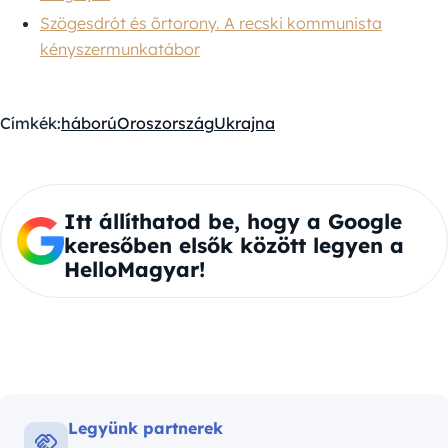
Szögesdrót és őrtorony. A recski kommunista
kényszermunkatábor
Címkék:
háború
Oroszország
Ukrajna
Itt állíthatod be, hogy a Google
keresőben elsők között legyen a
HelloMagyar!
Legyünk partnerek