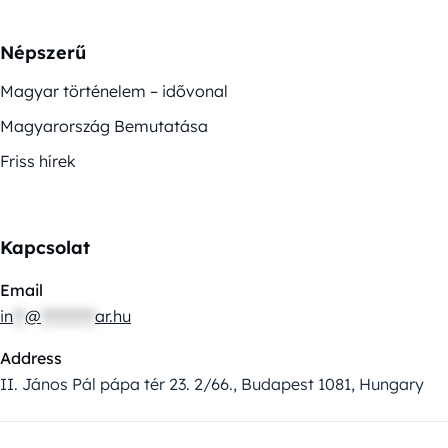
Népszerű
Magyar történelem – idővonal
Magyarország Bemutatása
Friss hírek
Kapcsolat
Email
in
**
@
*********
ar.hu
Address
II. János Pál pápa tér 23. 2/66., Budapest 1081, Hungary