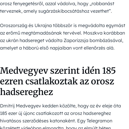
orosz fenyegetésről, azzal vádolva, hogy „robbanást
terveznek, amely sugárzáskibocsátáshoz vezethet”.
Oroszország és Ukrajna többször is megvádolta egymást
az erőmű megtámadásának tervével. Moszkva korábban
az ukrán hadsereget vádolta Zaporizzsja bombázásával,
amelyet a háború első napjaiban vont ellenőrzés alá.
Medvegyev szerint idén 185
ezren csatlakoztak az orosz
hadsereghez
Dmitrij Medvegyev kedden közölte, hogy az év eleje óta
185 ezer új újonc csatlakozott az orosz hadsereghez
hivatásos szerződéses katonaként. Egy Telegramon
közzétett videóban elmondta, hogy az elmúlt héten