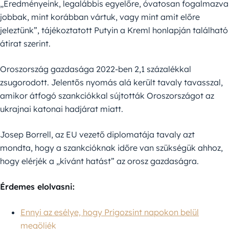
„Eredményeink, legalábbis egyelőre, óvatosan fogalmazva
jobbak, mint korábban vártuk, vagy mint amit előre
jeleztünk”, tájékoztatott Putyin a Kreml honlapján található
átirat szerint.
Oroszország gazdasága 2022-ben 2,1 százalékkal
zsugorodott. Jelentős nyomás alá került tavaly tavasszal,
amikor átfogó szankciókkal sújtották Oroszországot az
ukrajnai katonai hadjárat miatt.
Josep Borrell, az EU vezető diplomatája tavaly azt
mondta, hogy a szankcióknak időre van szükségük ahhoz,
hogy elérjék a „kívánt hatást” az orosz gazdaságra.
Érdemes elolvasni:
Ennyi az esélye, hogy Prigozsint napokon belül
megöljék