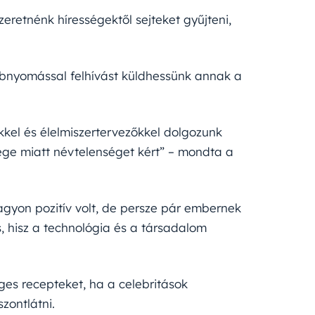
zeretnénk hírességektől sejteket gyűjteni,
bnyomással felhívást küldhessünk annak a
kkel és élelmiszertervezőkkel dolgozunk
ege miatt névtelenséget kért” – mondta a
agyon pozitív volt, de persze pár embernek
s, hisz a technológia és a társadalom
ges recepteket, ha a celebritások
zontlátni.