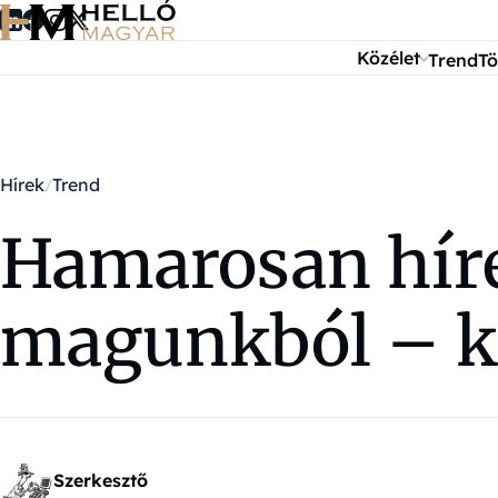
Ugrás a tartalomra
Közélet
Trend
Tö
Hírek
Trend
Hamarosan híre
magunkból – ké
Szerkesztő