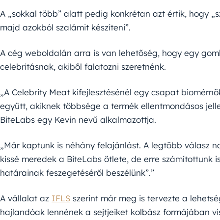
A „sokkal több” alatt pedig konkrétan azt értik, hogy „s
majd azokból szalámit készíteni”.
A cég weboldalán arra is van lehetőség, hogy egy gom
celebritásnak, akiből falatozni szeretnénk.
„A Celebrity Meat kifejlesztésénél egy csapat biomérnö
együtt, akiknek többsége a termék ellentmondásos jell
BiteLabs egy Kevin nevű alkalmazottja.
„Már kaptunk is néhány felajánlást. A legtöbb válasz n
kissé meredek a BiteLabs ötlete, de erre számítottunk i
határainak feszegetéséről beszélünk”.”
A vállalat az
IFLS
szerint már meg is tervezte a lehetsé
hajlandóak lennének a sejtjeiket kolbász formájában vis