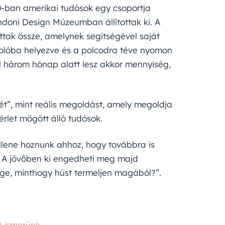
0-ban amerikai tudósok egy csoportja
ondoni Design Múzeumban állítottak ki. A
ottak össze, amelynek segítségével saját
rolóba helyezve és a polcodra téve nyomon
l három hónap alatt lesz akkor mennyiség,
”, mint reális megoldást, amely megoldja
rlet mögött álló tudósok.
ellene hoznunk ahhoz, hogy továbbra is
 A jövőben ki engedheti meg majd
ége, minthogy húst termeljen magából?”.
t ismerünk