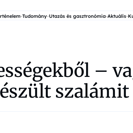
rténelem
Tudomány
Utazás és gasztronómia
Aktuális
K
sségekből – vag
szült szalámit