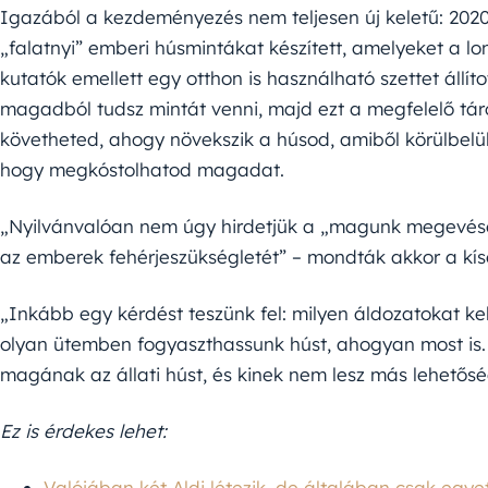
Igazából a kezdeményezés nem teljesen új keletű: 202
„falatnyi” emberi húsmintákat készített, amelyeket a l
kutatók emellett egy otthon is használható szettet állít
magadból tudsz mintát venni, majd ezt a megfelelő tá
követheted, ahogy növekszik a húsod, amiből körülbelü
hogy megkóstolhatod magadat.
„Nyilvánvalóan nem úgy hirdetjük a „magunk megevését
az emberek fehérjeszükségletét” – mondták akkor a kísé
„Inkább egy kérdést teszünk fel: milyen áldozatokat k
olyan ütemben fogyaszthassunk húst, ahogyan most is.
magának az állati húst, és kinek nem lesz más lehetős
Ez is érdekes lehet:
Valójában két Aldi létezik, de általában csak egye