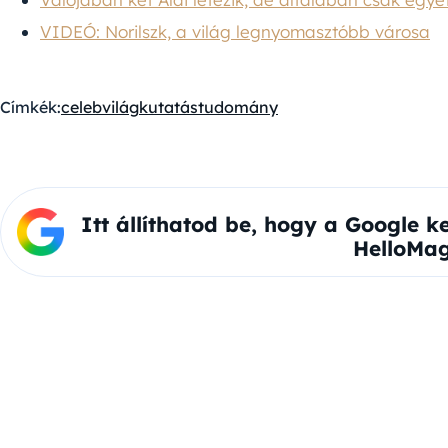
VIDEÓ: Norilszk, a világ legnyomasztóbb városa
Címkék:
celebvilág
kutatás
tudomány
Itt állíthatod be, hogy a Google k
HelloMag