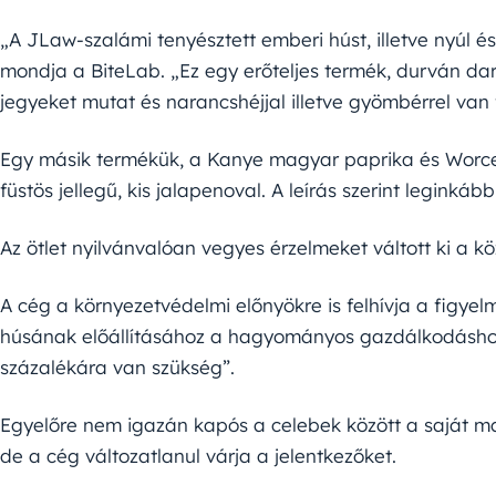
„A JLaw-szalámi tenyésztett emberi húst, illetve nyúl é
mondja a BiteLab. „Ez egy erőteljes termék, durván dará
jegyeket mutat és narancshéjjal illetve gyömbérrel van 
Egy másik termékük, a Kanye magyar paprika és Worcest
füstös jellegű, kis jalapenoval. A leírás szerint leginkáb
Az ötlet nyilvánvalóan vegyes érzelmeket váltott ki a 
A cég a környezetvédelmi előnyökre is felhívja a figyelm
húsának előállításához a hagyományos gazdálkodáshoz
százalékára van szükség”.
Egyelőre nem igazán kapós a celebek között a saját ma
de a cég változatlanul várja a jelentkezőket.