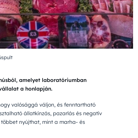
spult
 húsból, amelyet laboratóriumban
vállalat a honlapján.
hogy valósággá váljon, és fenntartható
asztalható állatkínzás, pazarlás és negatív
 többet nyújthat, mint a marha- és