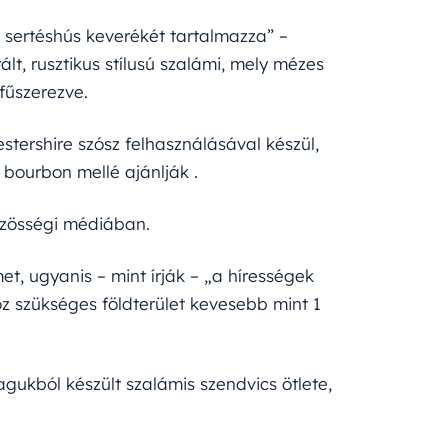
s sertéshús keverékét tartalmazza” –
lt, rusztikus stílusú szalámi, mely mézes
fűszerezve.
ershire szósz felhasználásával készül,
b bourbon mellé ajánlják .
közösségi médiában.
et, ugyanis – mint írják – „a hírességek
 szükséges földterület kevesebb mint 1
gukból készült szalámis szendvics ötlete,