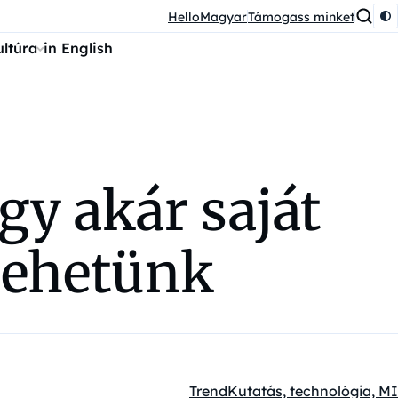
HelloMagyar
Támogass minket
ultúra
in English
y akár saját
 ehetünk
Trend
Kutatás, technológia, MI