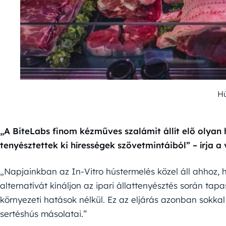
Hú
„A BiteLabs finom kézműves szalámit állít elő olyan
tenyésztettek ki hírességek szövetmintáiból” – írja a 
„Napjainkban az In-Vitro hústermelés közel áll ahhoz, 
alternatívát kínáljon az ipari állattenyésztés során tap
környezeti hatások nélkül. Ez az eljárás azonban sokkal
sertéshús másolatai.”